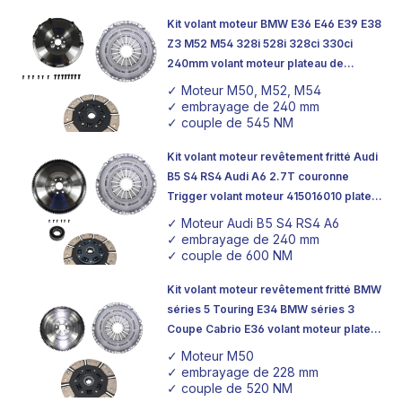
d'expérience dans le secteur, nous garantissons une
qualité qui non seulement personnalise votre véhicule,
Kit volant moteur BMW E36 E46 E39 E38
Z3 M52 M54 328i 528i 328ci 330ci
mais assure également une augmentation optimale des
240mm volant moteur plateau de
performances.
pression d'embrayage
✓ Moteur M50, M52, M54
Nos kits d'embrayage avec volant d'inertie sont
✓ embrayage de 240 mm
✓ couple de 545 NM
spécialement conçus pour s'intégrer en douceur aux
composants existants. Nous vous aidons à réaliser vos
Kit volant moteur revêtement fritté Audi
rêves d'un véhicule unique en combinant savoir-faire
B5 S4 RS4 Audi A6 2.7T couronne
technique et conseils orientés vers le client.
Trigger volant moteur 415016010 plateau
de pression d'embrayage
✓ Moteur Audi B5 S4 RS4 A6
✓ embrayage de 240 mm
✓ couple de 600 NM
Kit volant moteur revêtement fritté BMW
séries 5 Touring E34 BMW séries 3
Coupe Cabrio E36 volant moteur plateau
de pression d'embrayage
✓ Moteur M50
✓ embrayage de 228 mm
✓ couple de 520 NM