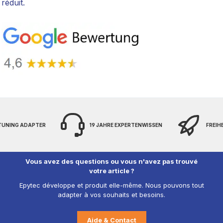
réduit.
 TUNING ADAPTER
19 JAHRE EXPERTENWISSEN
FREIH
Vous avez des questions ou vous n'avez pas trouvé
votre article ?
Epytec développe et produit elle-même. Nous pouvons tout
adapter à vos souhaits et besoins.
Aide & Contact