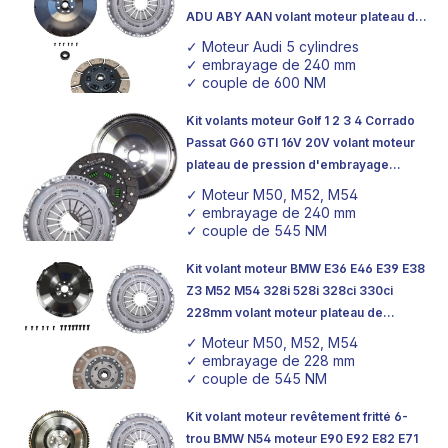
ADU ABY AAN volant moteur plateau de
pression d'embrayage
✓ Moteur Audi 5 cylindres
✓ embrayage de 240 mm
✓ couple de 600 NM
Kit volants moteur Golf 1 2 3 4 Corrado
Passat G60 GTI 16V 20V volant moteur
plateau de pression d'embrayage
organique
✓ Moteur M50, M52, M54
✓ embrayage de 240 mm
✓ couple de 545 NM
Kit volant moteur BMW E36 E46 E39 E38
Z3 M52 M54 328i 528i 328ci 330ci
228mm volant moteur plateau de
pression d'embrayage
✓ Moteur M50, M52, M54
✓ embrayage de 228 mm
✓ couple de 545 NM
Kit volant moteur revêtement fritté 6-
trou BMW N54 moteur E90 E92 E82 E71