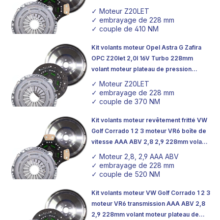
pression d'embrayage
✓ Moteur Z20LET
✓ embrayage de 228 mm
✓ couple de 410 NM
Kit volants moteur Opel Astra G Zafira
OPC Z20let 2,0l 16V Turbo 228mm
volant moteur plateau de pression
d'embrayage organique
✓ Moteur Z20LET
✓ embrayage de 228 mm
✓ couple de 370 NM
Kit volants moteur revêtement fritté VW
Golf Corrado 1 2 3 moteur VR6 boîte de
vitesse AAA ABV 2,8 2,9 228mm volant
moteur plateau de pression
✓ Moteur 2,8, 2,9 AAA ABV
d'embrayage
✓ embrayage de 228 mm
✓ couple de 520 NM
Kit volants moteur VW Golf Corrado 1 2 3
moteur VR6 transmission AAA ABV 2,8
2,9 228mm volant moteur plateau de