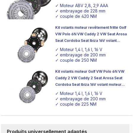
pression d'embrayage organique
✓ Moteur ABV 2,8, 2,9 AAA
✓ embrayage de 228 mm
✓ couple de 420 NM
Kit volants moteur revêtement fritté Golf
VW Polo 6N VW Caddy 2 VW Seat Arosa
Seat Cordoba Seat Ibiza 16V volant
moteur plateau de pression
✓ Moteur 1,4 l, 1,6 l, 16 V
d'embrayage
✓ embrayage de 200 mm
✓ couple de 250 NM
Kit volants moteur Golf VW Polo 6N VW
Caddy 2 VW Caddy 2 Seat Arosa Seat
Cordoba Seat Ibiza 16V volant moteur
plateau de pression d'embrayage
✓ Moteur 1,4 l, 1,6 l, 16 V
organique
✓ embrayage de 200 mm
✓ couple de 225 NM
Produits universellement adaptés