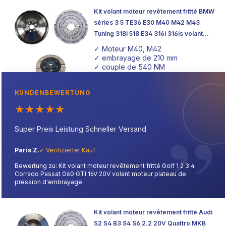
Kit volant moteur revêtement fritté BMW
séries 3 5 TE36 E30 M40 M42 M43
Tuning 318i 518 E34 316i 316is volant
moteur plateau de pression
✓ Moteur M40, M42
d'embrayage
✓ embrayage de 210 mm
✓ couple de 540 NM
KUNDENBEWERTUNG
★
★
★
★
★
Super Preis Leistung Schneller Versand
Paris Z.
✓ Verifizierter Kauf
Bewertung zu: Kit volant moteur revêtement fritté Golf 1 2 3 4
Corrado Passat G60 GTI 16V 20V volant moteur plateau de
pression d'embrayage
Kit volant moteur revêtement fritté Audi
S2 S4 B3 S4 S6 2.2 20V Quattro MKB