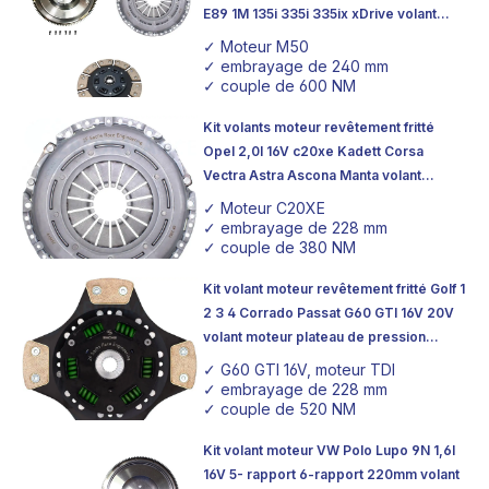
E89 1M 135i 335i 335ix xDrive volant
moteur plateau de pression
✓ Moteur M50
d'embrayage
✓ embrayage de 240 mm
✓ couple de 600 NM
Kit volants moteur revêtement fritté
Opel 2,0l 16V c20xe Kadett Corsa
Vectra Astra Ascona Manta volant
moteur plateau de pression
✓ Moteur C20XE
d'embrayage
✓ embrayage de 228 mm
✓ couple de 380 NM
Kit volant moteur revêtement fritté Golf 1
2 3 4 Corrado Passat G60 GTI 16V 20V
volant moteur plateau de pression
d'embrayage
✓ G60 GTI 16V, moteur TDI
✓ embrayage de 228 mm
✓ couple de 520 NM
Kit volant moteur VW Polo Lupo 9N 1,6l
16V 5- rapport 6-rapport 220mm volant