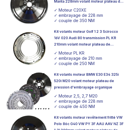
Manta 228mm volant moteur plateau de
pression d'embrayage organique
✓ Moteur C20XE
✓ embrayage de 228 mm
✓ couple de 350 NM
Kit volants moteur Golf 1 2 3 Scirocco
16V 020 Audi 80 transmission PL KR
210mm volant moteur plateau de
pression d'embrayage organique
✓ Moteur PL KR
✓ embrayage de 210 mm
✓ couple de 250 NM
Kit volants moteur BMW E30 E34 325i
520i M20 volant moteur plateau de
pression d'embrayage organique
✓ Moteur 2,5, 2,7 M20
✓ embrayage de 228 mm
✓ couple de 450 NM
Kit volants moteur revêtement fritté VW
Polo 86c G40 VW PY 3F AAU AAV NZ 3F