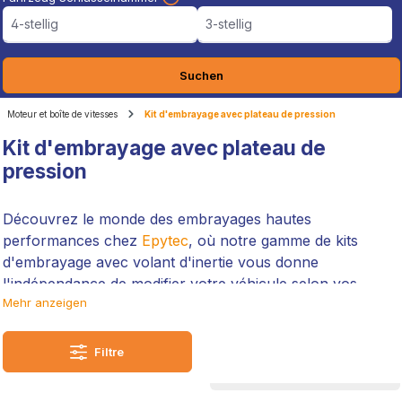
4-stellig
3-stellig
Suchen
Moteur et boîte de vitesses
Kit d'embrayage avec plateau de pression
Kit d'embrayage avec plateau de
pression
Découvrez le monde des embrayages hautes
performances chez
Epytec
, où notre gamme de kits
d'embrayage avec volant d'inertie vous donne
l'indépendance de modifier votre véhicule selon vos
Mehr anzeigen
envies.
Notre expertise et l'ingénierie allemande, ainsi que notre
Filtre
passion pour le tuning automobile, se reflètent dans
chaque produit que nous proposons. Avec plus de 15 ans