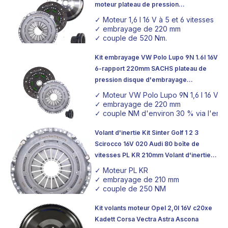
moteur plateau de pression
d'embrayage organique
✓ Moteur 1,6 l 16 V à 5 et 6 vitesses
✓ embrayage de 220 mm
✓ couple de 520 Nm.
Kit embrayage VW Polo Lupo 9N 1.6l 16V
6-rapport 220mm SACHS plateau de
pression disque d'embrayage
amortisseur de torsion organique
✓ Moteur VW Polo Lupo 9N 1,6 l 16 V
✓ embrayage de 220 mm
✓ couple NM d'environ 30 % via l'emb
Volant d'inertie Kit Sinter Golf 1 2 3
Scirocco 16V 020 Audi 80 boîte de
vitesses PL KR 210mm Volant d'inertie
Embrayage Plateau de pression
✓ Moteur PL KR
✓ embrayage de 210 mm
✓ couple de 250 NM
Kit volants moteur Opel 2,0l 16V c20xe
Kadett Corsa Vectra Astra Ascona