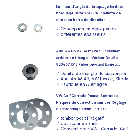
Limiteur d'angle de braquage limiteur
braquage BMW E30 E36 biellette de
direction barre de direction
✓ Conception en deux parties
✓ différentes épaisseurs
Audi A4 B6 B7 Seat Exeo Coussinet
arrière de triangle inférieur Douille
8E0407151E Palier pivotant Essieu
multibras Essieu avant
✓ Douille de triangle de suspension e
✓ Audi A4 A6 A8, VW Passat, Skoda Supe
✓ Fabriqué en Allemagne
VW Golf Corrado Passat Scirrocco
Plaques de correction camber Réglage
du carossage Essieu arrière
✓ tomber positif/négatif
✓ épaisseur de 3 mm
✓ Convient pour VW : Corrado, Golf 2 +3