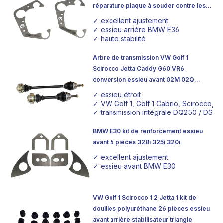
réparature plaque à souder contre les
fissures
✓ excellent ajustement
✓ essieu arrière BMW E36
✓ haute stabilité
Arbre de transmission VW Golf 1
Scirocco Jetta Caddy G60 VR6
conversion essieu avant 02M 02Q
DQ250 6-rapport
✓ essieu étroit
✓ VW Golf 1, Golf 1 Cabrio, Scirocco, C
✓ transmission intégrale DQ250 / DSG, 
BMW E30 kit de renforcement essieu
avant 6 pièces 328i 325i 320i
✓ excellent ajustement
✓ essieu avant BMW E30
VW Golf 1 Scirocco 1 2 Jetta 1 kit de
douilles polyuréthane 26 pièces essieu
avant arrière stabilisateur triangle