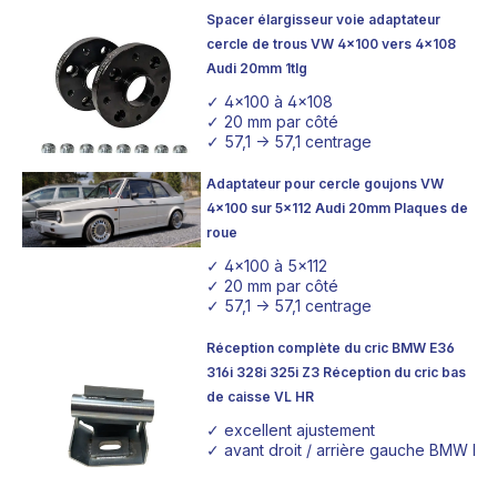
Spacer élargisseur voie adaptateur
cercle de trous VW 4x100 vers 4x108
Audi 20mm 1tlg
✓ 4x100 à 4x108
✓ 20 mm par côté
✓ 57,1 -> 57,1 centrage
Adaptateur pour cercle goujons VW
4x100 sur 5x112 Audi 20mm Plaques de
roue
✓ 4x100 à 5x112
✓ 20 mm par côté
✓ 57,1 -> 57,1 centrage
Réception complète du cric BMW E36
316i 328i 325i Z3 Réception du cric bas
de caisse VL HR
✓ excellent ajustement
✓ avant droit / arrière gauche BMW E36 