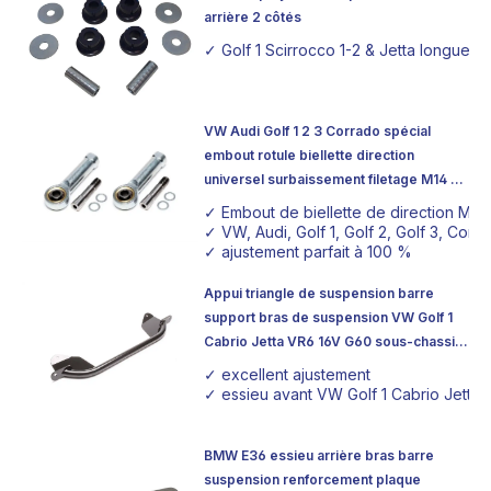
arrière 2 côtés
✓ Golf 1 Scirrocco 1-2 & Jetta longue d
VW Audi Golf 1 2 3 Corrado spécial
embout rotule biellette direction
universel surbaissement filetage M14 x
1,5
✓ Embout de biellette de direction M14
✓ VW, Audi, Golf 1, Golf 2, Golf 3, Corra
✓ ajustement parfait à 100 %
Appui triangle de suspension barre
support bras de suspension VW Golf 1
Cabrio Jetta VR6 16V G60 sous-chassis
appui barre
✓ excellent ajustement
✓ essieu avant VW Golf 1 Cabrio Jetta ha
BMW E36 essieu arrière bras barre
suspension renforcement plaque