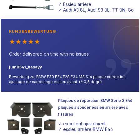
✓ Essieu arrière
✓ Audi A3 8L, Audi S3 8L, TT 8N, Golf 4
KUNDENBEWERTUNG
★
★
★
★
★
Order delivered on time with no issues
jum0541_hasayy
Bewertung zu: BMW E30 E24 E28 E34 M3 S14 plaque correction
ajustage de carrossage essieu avant +/-0,5 degré
Plaques de réparation BMW Série 3 E46
plaques à souder essieu arrière avec
fissures
✓ excellent ajustement
✓ essieu arrière BMW E46