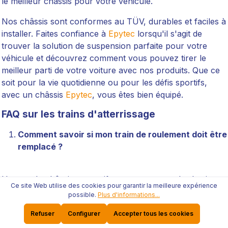
le meilleur châssis pour votre véhicule.
Nos châssis sont conformes au TÜV, durables et faciles à
installer. Faites confiance à
Epytec
lorsqu'il s'agit de
trouver la solution de suspension parfaite pour votre
véhicule et découvrez comment vous pouvez tirer le
meilleur parti de votre voiture avec nos produits. Que ce
soit pour la vie quotidienne ou pour les défis sportifs,
avec un châssis
Epytec
, vous êtes bien équipé.
FAQ sur les trains d'atterrissage
Comment savoir si mon train de roulement doit être
remplacé ?
L'usure du châssis se manifeste souvent par des bruits
Ce site Web utilise des cookies pour garantir la meilleure expérience
inhabituels tels que des cliquetis ou des grondements sur
possible.
Plus d'informations...
des routes inégales, une conduite spongieuse ou une
Refuser
Configurer
Accepter tous les cookies
usure inégale des pneus. Une réponse plus faible de la