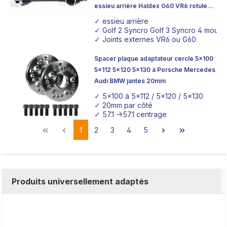
essieu arrière Haldex G60 VR6 rotule
extérieure
✓ essieu arrière
✓ Golf 2 Syncro Golf 3 Syncro 4 mouv
✓ Joints externes VR6 ou G60
Spacer plaque adaptateur cercle 5x100
5x112 5x120 5x130 à Porsche Mercedes
Audi BMW jantes 20mm
✓ 5x100 à 5x112 / 5x120 / 5x130
✓ 20mm par côté
✓ 57.1 ->57.1 centrage
1
2
3
4
5
Produits universellement adaptés