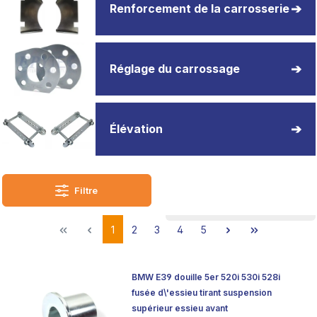
Renforcement de la carrosserie
Réglage du carrossage
Élévation
Filtre
1
2
3
4
5
BMW E39 douille 5er 520i 530i 528i
fusée d\'essieu tirant suspension
supérieur essieu avant