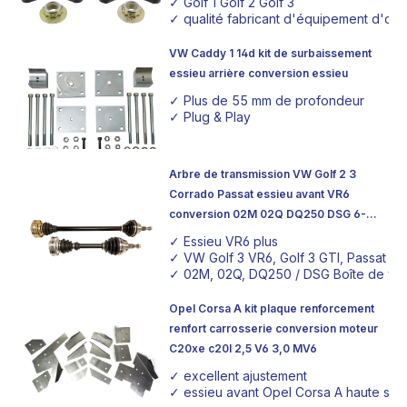
✓ Golf 1 Golf 2 Golf 3
✓ qualité fabricant d'équipement d'orig
VW Caddy 1 14d kit de surbaissement
essieu arrière conversion essieu
✓ Plus de 55 mm de profondeur
✓ Plug & Play
Arbre de transmission VW Golf 2 3
Corrado Passat essieu avant VR6
conversion 02M 02Q DQ250 DSG 6-
rapport
✓ Essieu VR6 plus
✓ VW Golf 3 VR6, Golf 3 GTI, Passat V
✓ 02M, 02Q, DQ250 / DSG Boîte de vite
Opel Corsa A kit plaque renforcement
renfort carrosserie conversion moteur
C20xe c20l 2,5 V6 3,0 MV6
✓ excellent ajustement
✓ essieu avant Opel Corsa A haute stabi