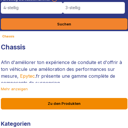
4-stellig
3-stellig
Suchen
Chassis
Chassis
Afin d'améliorer ton expérience de conduite et d'offrir à
ton véhicule une amélioration des performances sur
mesure,
Epytec
.fr présente une gamme complète de
composants de suspension.
Mehr anzeigen
Développés avec plus de 15 ans d'expertise et une
exigence de qualité "Made in Germany", nos produits de
Zu den Produkten
suspension te permettent d'ajuster avec précision le
contrôle et la maniabilité de ta voiture.
Kategorien
Des kits d'abaissement aux roulements de suspension