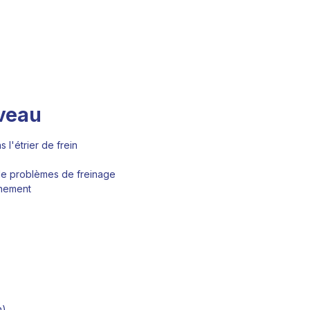
iveau
 l'étrier de frein
 de problèmes de freinage
nnement
n)