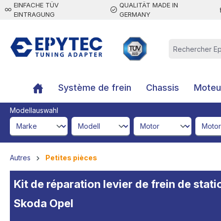
EINFACHE TÜV
QUALITÄT MADE IN
contenu principal
EINTRAGUNG
GERMANY
Système de frein
Chassis
Moteur
Modellauswahl
brandId
modelId
engineId
engine
Autres
Petites pièces
Kit de réparation levier de frein de sta
Skoda Opel