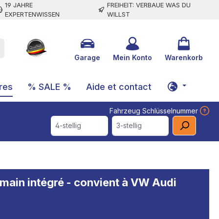
19 JAHRE
FREIHEIT: VERBAUE WAS DU
EXPERTENWISSEN
WILLST
Garage
Mein Konto
Warenkorb
res
% SALE %
Aide et contact
Fahrzeug Schlüsselnummer
4-stellig
3-stellig
à main intégré - convient à VW Audi