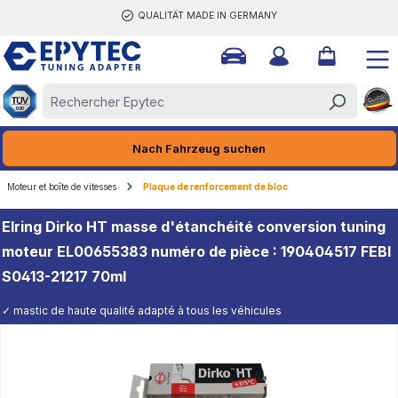
QUALITÄT MADE IN GERMANY
tenu principal
Nach Fahrzeug suchen
Moteur et boîte de vitesses
Plaque de renforcement de bloc
Elring Dirko HT masse d'étanchéité conversion tuning
moteur EL00655383 numéro de pièce : 190404517 FEBI
S0413-21217 70ml
✓ mastic de haute qualité adapté à tous les véhicules