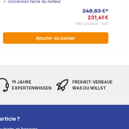
✓ conversion facile du moteur
✓ 
248,83 €*
231,41 €
Réf. produit : 460
Ajouter au panier
19 JAHRE
FREIHEIT: VERBAUE
EXPERTENWISSEN
WAS DU WILLST
rticle ?