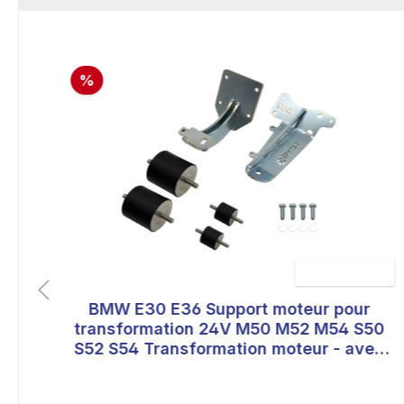
%
o
BMW E30 E36 Support moteur pour
 de 5 sur 5 étoiles
Note moyenne de 
transformation 24V M50 M52 M54 S50
S52 S54 Transformation moteur - avec
support moteur gauche renforcé : Oui