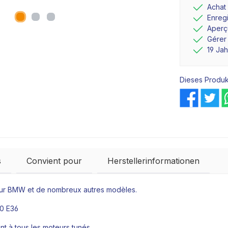
Achat
Enreg
Aperçu
Gérer
19 Ja
Dieses Produk
s
Convient pour
Herstellerinformationen
our BMW et de nombreux autres modèles.
30 E36
t à tous les moteurs tunés