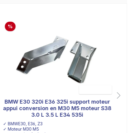
%
BMW E30 320i E36 325i support moteur
B
r 5 étoiles
Note moyenne de 4.9 sur 5
appui conversion en M30 M5 moteur S38
V
3.0 L 3.5 L E34 535i
✓ BMWE30, E36, Z3
✓ 
✓ Moteur M30 M5
✓ 