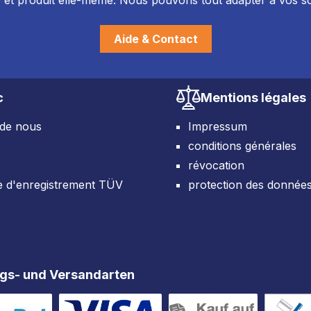
et produit elle-même. Nous pouvons tout adapter à vos so
Aide & Contact
c
Mentions légales
 de nous
Impressum
conditions générales
révocation
e d'enregistrement TÜV
protection des donnée
gs- und Versandarten