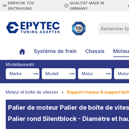
EINFACHE TÜV
QUALITÄT MADE IN
contenu principal
EINTRAGUNG
GERMANY
Système de frein
Chassis
Moteur
Modellauswahl
brandId
modelId
engineId
engine
Moteur et boîte de vitesses
Support moteur & support boî
Palier de moteur Palier de boîte de v
Palier rond Silentblock - Diamètre et 