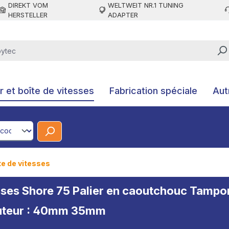
DIREKT VOM
WELTWEIT NR.1 TUNING
HERSTELLER
ADAPTER
 et boîte de vitesses
Fabrication spéciale
Aut
CodeId
te de vitesses
itesses Shore 75 Palier en caoutchouc Ta
hauteur : 40mm 35mm