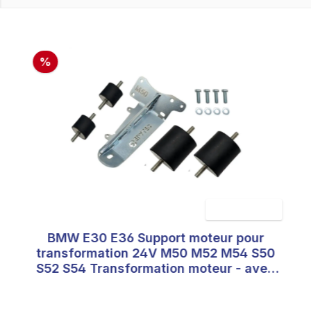
%
BMW E30 E36 Support moteur pour
5 sur 5 étoiles
Note moyenne de 5 su
transformation 24V M50 M52 M54 S50
S52 S54 Transformation moteur - avec
support moteur gauche renforcé : Non