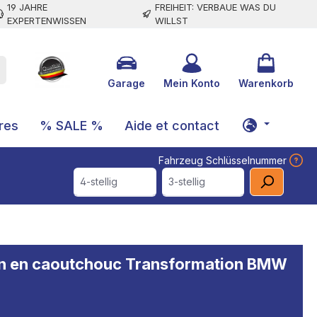
19 JAHRE
FREIHEIT: VERBAUE WAS DU
EXPERTENWISSEN
WILLST
Garage
Mein Konto
Warenkorb
res
% SALE %
Aide et contact
Fahrzeug Schlüsselnummer
4-stellig
3-stellig
mpon en caoutchouc Transformation BMW