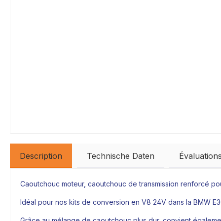
Description
Technische Daten
Évaluation
Caoutchouc moteur, caoutchouc de transmission renforcé p
Idéal pour nos kits de conversion en V8 24V dans la BMW E
Grâce au mélange de caoutchouc plus dur, convient égalemen