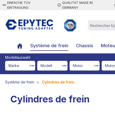
EINFACHE TÜV
QUALITÄT MADE IN
contenu principal
EINTRAGUNG
GERMANY
Système de frein
Chassis
Moteur
Modellauswahl
brandId
modelId
engineId
engine
Système de frein
Cylindres de frein
Cylindres de frein