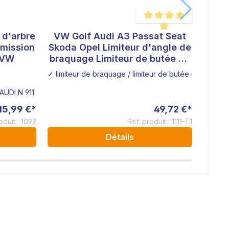
VW Golf Audi A3 Passat Seat
VW 
Note moyenne de 5 sur 5 é
smission
Skoda Opel Limiteur d'angle de
Skoda
 VW
braquage Limiteur de butée de
braq
direction Barre de direction en
direc
✓ limiteur de braquage / limiteur de butée de directi
✓ limit
acier inoxydable - Epaisseur :
acie
10mm - Diamètre : 22mm
1
UDI N 911 082 01.
15,99 €*
49,72 €*
oduit : 1092
Réf. produit : 1111-T1
Détails