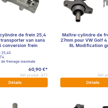
cylindre de frein 25,4
Maître-cylindre de f
transporter van sans
27mm pour VW Golf 4
 conversion frein
8L Modification g
adaptateur de frei
e 25,40
Porsche AMG M Perf
 T4
 de freinage maximale
60,90 €*
Réf. produit : 877
Réf. p
Détails
Détails