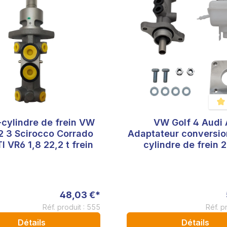
-cylindre de frein VW
VW Golf 4 Audi
Note
 2 3 Scirocco Corrado
Adaptateur conversio
I VR6 1,8 22,2 t frein
cylindre de frein
Porsche Cayenne Tou
Brake
48,03 €*
Réf. produit : 555
Réf. p
Détails
Détails