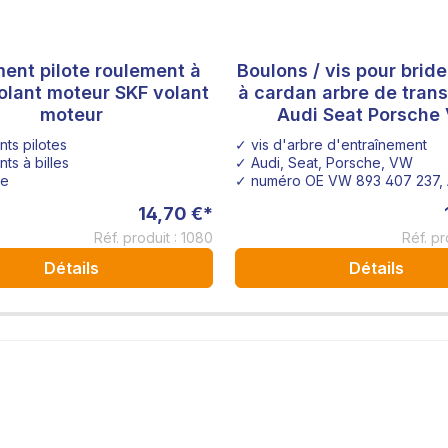
ent pilote roulement à
Boulons / vis pour bride d'arbre
les
volant moteur SKF volant
à cardan arbre de tran
moteur
Audi Seat Porsche
ts pilotes
✓ vis d'arbre d'entraînement
ts à billes
✓ Audi, Seat, Porsche, VW
ge
✓ numéro OE VW 893 407 237, A
14,70 €*
Réf. produit : 1080
Réf. pr
Détails
Détails