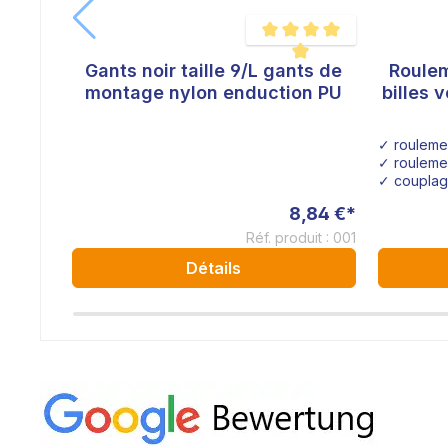
Gants noir taille 9/L gants de
Roulem
Note moyenne de 5 sur 5 étoi
montage nylon enduction PU
billes 
✓ roulemen
✓ roulemen
✓ coupla
8,84 €*
Réf. produit : 001
Détails