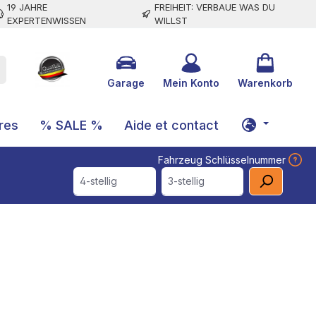
19 JAHRE
FREIHEIT: VERBAUE WAS DU
EXPERTENWISSEN
WILLST
Garage
Mein Konto
Warenkorb
res
% SALE %
Aide et contact
Fahrzeug Schlüsselnummer
4-stellig
3-stellig