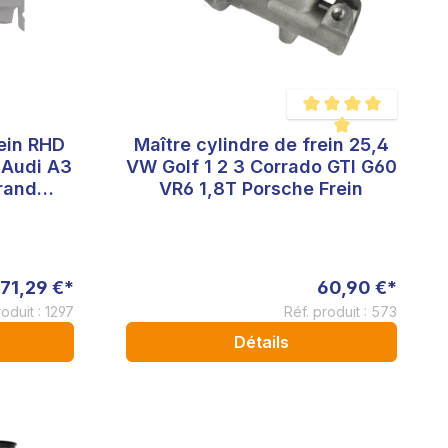
rein RHD
Maître cylindre de frein 25,4
Note moyenne de 5 sur 
 Audi A3
VW Golf 1 2 3 Corrado GTI G60
rand
VR6 1,8T Porsche Frein
n 1266
ormance
71,29 €*
60,90 €*
roduit : 1297
Réf. produit : 573
Détails