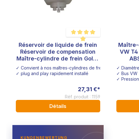
Réservoir de liquide de frein
Maître-
Note moyenne de 5 sur 5 étoiles
Réservoir de compensation
VW T4 
Maître-cylindre de frein Golf 1
ABS
Golf 2 Caddy Corrado
✓ Convient à nos maîtres-cylindres de frein
✓ Diamètr
Scirocco T4 Bus
✓ plug and play rapidement installé
✓ Bus VW
✓ Pression
27,31 €*
Réf. produit : 1159
Détails
KUNDENBEWERTUNG