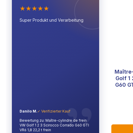
★
★
★
★
★
Super Produkt und Verarbeitung
Maître
Golf 1
G60 GT
Danilo M.
✓ Verifizierter Kauf
Bewertung zu: Maître-cylindre de frein
VW Golf 1 2 3 Scirocco Corrado G60 GTI
VR6 1,8 22,2 t frein