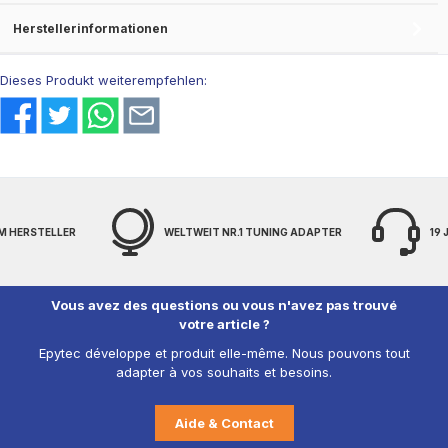
Herstellerinformationen
Dieses Produkt weiterempfehlen:
M HERSTELLER
WELTWEIT NR.1 TUNING ADAPTER
19
Vous avez des questions ou vous n'avez pas trouvé
votre article ?
Epytec développe et produit elle-même. Nous pouvons tout
adapter à vos souhaits et besoins.
Aide & Contact