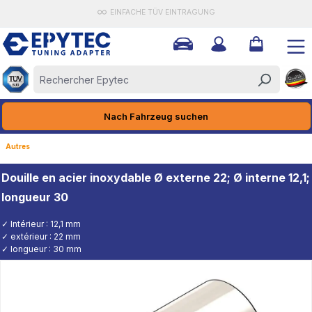
EINFACHE TÜV EINTRAGUNG
tenu principal
Nach Fahrzeug suchen
Autres
Douille en acier inoxydable Ø externe 22; Ø interne 12,1;
longueur 30
✓ Intérieur : 12,1 mm
✓ extérieur : 22 mm
✓ longueur : 30 mm