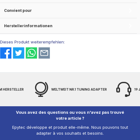
Convient pour
Herstellerinformationen
Dieses Produkt weiterempfehlen:
M HERSTELLER
WELTWEIT NR.1 TUNING ADAPTER
19
Vous avez des questions ou vous n'avez pas trouvé
votre article ?
Epytec développe et produit elle-même. Nous pouvons tout
adapter à vos souhaits et besoins.