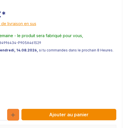
€*
 de livraison en sus
semaine - le produit sera fabriqué pour vous,
84996434-P905A461S29
Vendredi, 14.08.2026,
si tu commandes dans le prochain 8 Heures.
Quantité
Ajouter au panier