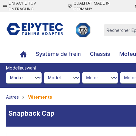
EINFACHE TÜV
QUALITÄT MADE IN
contenu principal
EINTRAGUNG
GERMANY
Système de frein
Chassis
Moteur
Modellauswahl
brandId
modelId
engineId
engine
Autres
Vêtements
Snapback Cap