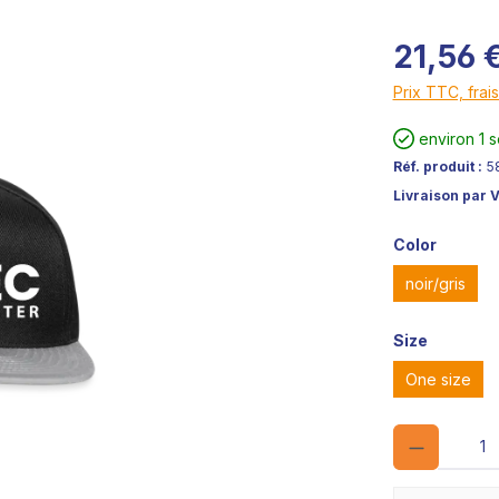
21,56 
Prix TTC, frais
environ 1 
Réf. produit :
5
Livraison par 
Color
noir/gris
Size
One size