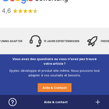
 TUNING ADAPTER
19 JAHRE EXPERTENWISSEN
FREIH
Vous avez des questions ou vous n'avez pas trouvé
votre article ?
Epytec développe et produit elle-même. Nous pouvons tout
adapter à vos souhaits et besoins.
Aide & Contact
Aide & contact