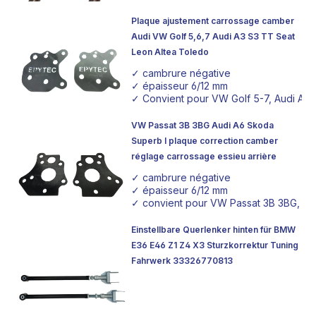
Plaque ajustement carrossage camber
Audi VW Golf 5,6,7 Audi A3 S3 TT Seat
Leon Altea Toledo
✓ cambrure négative
✓ épaisseur 6/12 mm
✓ Convient pour VW Golf 5-7, Audi A3 
VW Passat 3B 3BG Audi A6 Skoda
Superb I plaque correction camber
réglage carrossage essieu arrière
✓ cambrure négative
✓ épaisseur 6/12 mm
✓ convient pour VW Passat 3B 3BG, Au
Einstellbare Querlenker hinten für BMW
E36 E46 Z1 Z4 X3 Sturzkorrektur Tuning
Fahrwerk 33326770813