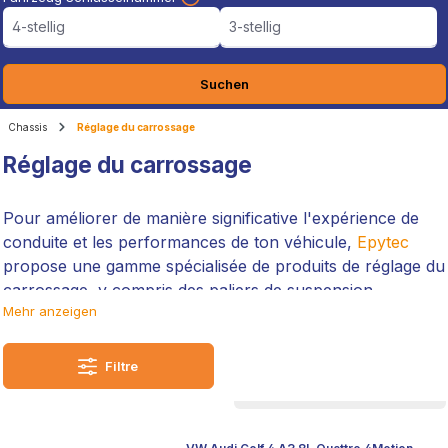
4-stellig
3-stellig
Suchen
Chassis
Réglage du carrossage
Réglage du carrossage
Pour améliorer de manière significative l'expérience de
conduite et les performances de ton véhicule,
Epytec
propose une gamme spécialisée de produits de réglage du
carrossage, y compris des paliers de suspension
Mehr anzeigen
réglables et des plaques de carrossage.
Nos produits sont essentiels pour tous ceux qui
Filtre
souhaitent optimiser la dynamique de leur véhicule en
ajustant avec précision le carrossage, ce qui permet
d'améliorer l'adhérence des pneus, de réduire leur usure