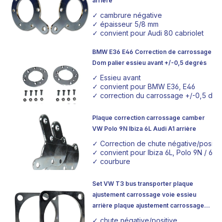
arrière
✓ cambrure négative
✓ épaisseur 5/8 mm
✓ convient pour Audi 80 cabriolet
BMW E36 E46 Correction de carrossage
Dom palier essieu avant +/-0,5 degrés
✓ Essieu avant
✓ convient pour BMW E36, E46
✓ correction du carrossage +/-0,5 deg
Plaque correction carrossage camber
VW Polo 9N Ibiza 6L Audi A1 arrière
✓ Correction de chute négative/positi
✓ convient pour Ibiza 6L, Polo 9N / 6R/
✓ courbure
Set VW T3 bus transporter plaque
ajustement carrossage voie essieu
arrière plaque ajustement carrossage
camber
✓ chute négative/positive