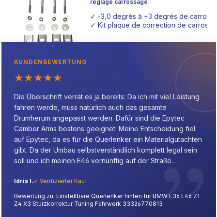
réglage carrossage
✓ -3,0 degrés à +3 degrés de carros
✓ Kit plaque de correction de carros
KUNDENBEWERTUNG
★
★
★
★
★
Die Überschrift verrät es ja bereits: Da ich mit viel Leistung
fahren werde, muss natürlich auch das gesamte
Drumherum angepasst werden. Dafür sind die Epytec
Camber Arms bestens geeignet. Meine Entscheidung fiel
auf Epytec, da es für die Querlenker ein Materialgutachten
gibt. Da der Umbau selbstverständlich komplett legal sein
soll und ich meinen E46 vernünftig auf der Straße
bewegen möchte, war das ein ausschlaggebender Punkt.
Idris I.
✓ Verifizierter Kauf
Von der Qualität bin ich bereits überzeugt, da ich auch die
Bremssattel-Adapter für die E9x-Performance-
Bewertung zu: Einstellbare Querlenker hinten für BMW E36 E46 Z1
Bremsanlage an meinem E46 von Epytec verbaut habe.
Z4 X3 Sturzkorrektur Tuning Fahrwerk 33326770813
Daher fiel mir die Wahl der Camber Arms nicht schwer.