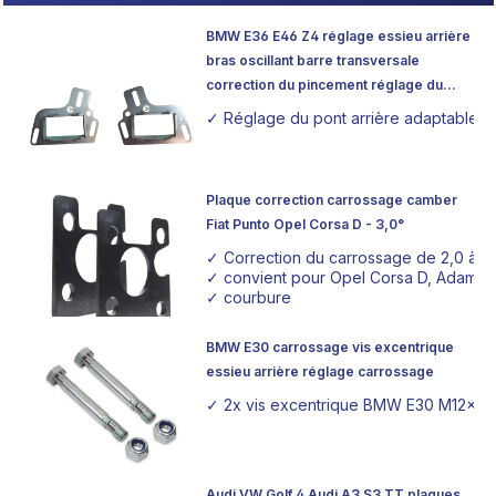
Meine Projekte könnt ihr auch gerne auf Instagram
BMW E36 E46 Z4 réglage essieu arrière
mitverfolgen (auch wenn es dort aktuell eher schleppend
bras oscillant barre transversale
vorangeht 😅). https://www.instagram.com/idrisiyb?
correction du pincement réglage du
igsh=MWhvbzZlZjV2YnFieQ%3D%3D&utm_source=qr
pincement
✓ Réglage du pont arrière adaptable 
Plaque correction carrossage camber
Fiat Punto Opel Corsa D - 3,0°
✓ Correction du carrossage de 2,0 à 
✓ convient pour Opel Corsa D, Adam, Fi
✓ courbure
BMW E30 carrossage vis excentrique
essieu arrière réglage carrossage
✓ 2x vis excentrique BMW E30 M12x95 
Audi VW Golf 4 Audi A3 S3 TT plaques