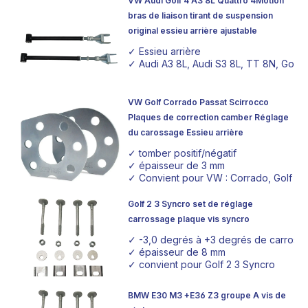
et d'améliorer la maniabilité et la stabilité dans les virages.
VW Audi Golf 4 A3 8L Quattro 4Motion
bras de liaison tirant de suspension
Nous sommes conscients que, malgré notre vaste gamme
original essieu arrière ajustable
de produits, des exigences spécifiques peuvent survenir
et nécessiter une solution personnalisée.
✓ Essieu arrière
✓ Audi A3 8L, Audi S3 8L, TT 8N, Golf 4
C'est pourquoi nous proposons également des plaques
de correction de carrossage sur mesure, afin de garantir
VW Golf Corrado Passat Scirrocco
que tu reçoives exactement le produit qui correspond
Plaques de correction camber Réglage
parfaitement aux besoins de ton véhicule.
Epytec
, avec sa
du carossage Essieu arrière
profonde expertise et sa longue expérience dans le
✓ tomber positif/négatif
domaine de l'ingénierie automobile, te propose ces
✓ épaisseur de 3 mm
solutions de haute qualité. Elles sont idéales pour les
✓ Convient pour VW : Corrado, Golf 2 +3
véhicules qui nécessitent une maniabilité précise et une
Golf 2 3 Syncro set de réglage
meilleure stabilité dans les virages, afin de faire passer les
carrossage plaque vis syncro
performances au niveau supérieur. Découvre les
✓ -3,0 degrés à +3 degrés de carros
possibilités spécifiques de correction efficace du
✓ épaisseur de 8 mm
carrossage offertes par
Epytec
et comment elles peuvent
✓ convient pour Golf 2 3 Syncro
aider ton véhicule à atteindre de meilleures performances.
BMW E30 M3 +E36 Z3 groupe A vis de