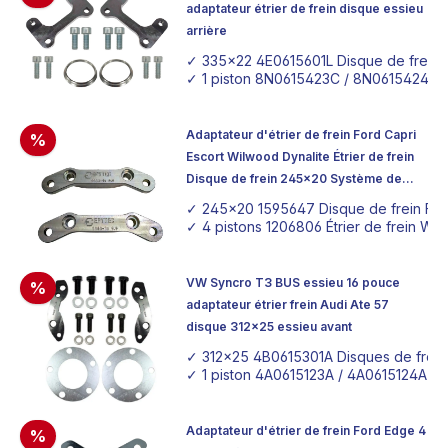
adaptateur étrier de frein disque essieu
arrière
✓ 335x22 4E0615601L Disque de frein
✓ 1 piston 8N0615423C / 8N0615424C V
Adaptateur d'étrier de frein Ford Capri
%
Escort Wilwood Dynalite Étrier de frein
Disque de frein 245x20 Système de
freinage
✓ 245x20 1595647 Disque de frein For
✓ 4 pistons 1206806 Étrier de frein Wil
VW Syncro T3 BUS essieu 16 pouce
%
adaptateur étrier frein Audi Ate 57
disque 312x25 essieu avant
✓ 312x25 4B0615301A Disques de frein 
✓ 1 piston 4A0615123A / 4A0615124A Étri
Adaptateur d'étrier de frein Ford Edge 4
%