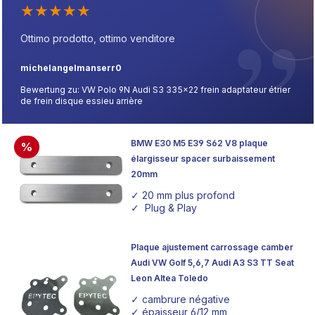
★
★
★
★
★
Ottimo prodotto, ottimo venditore
michelangelmanserr0
Bewertung zu: VW Polo 9N Audi S3 335x22 frein adaptateur étrier
de frein disque essieu arrière
BMW E30 M5 E39 S62 V8 plaque
%
élargisseur spacer surbaissement
20mm
✓ 20 mm plus profond
✓ Plug & Play
Plaque ajustement carrossage camber
Audi VW Golf 5,6,7 Audi A3 S3 TT Seat
Leon Altea Toledo
✓ cambrure négative
✓ épaisseur 6/12 mm