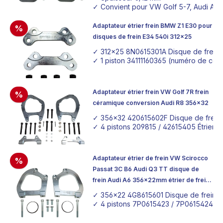
✓ Convient pour VW Golf 5-7, Audi A3 
Adaptateur étrier frein BMW Z1 E30 pour
%
disques de frein E34 540i 312x25
✓ 312x25 8N0615301A Disque de frein A
✓ 1 piston 34111160365 (numéro de cou
Adaptateur étrier frein VW Golf 7R frein
%
céramique conversion Audi R8 356x32
✓ 356x32 420615602F Disque de frein 
✓ 4 pistons 209815 / 42615405 Étrier d
Adaptateur étrier de frein VW Scirocco
%
Passat 3C B6 Audi Q3 TT disque de
frein Audi A6 356x22mm étrier de frein
Porsche Panamera
✓ 356x22 4G8615601 Disque de frein A
✓ 4 pistons 7P0615423 / 7P0615424 Ét