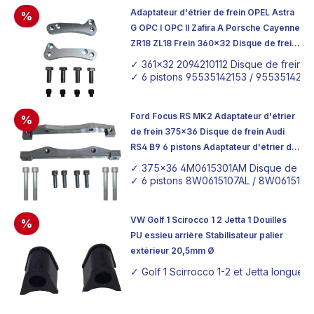
Adaptateur d'étrier de frein OPEL Astra
%
G OPC I OPC II Zafira A Porsche Cayenne
ZR18 ZL18 Frein 360x32 Disque de frein
Mercedes CLK
✓ 361x32 2094210112 Disque de frein 
✓ 6 pistons 95535142153 / 95535142253
Ford Focus RS MK2 Adaptateur d'étrier
%
de frein 375x36 Disque de frein Audi
RS4 B9 6 pistons Adaptateur d'étrier de
frein Brembo Tuning
✓ 375x36 4M0615301AM Disque de frei
✓ 6 pistons 8W0615107AL / 8W0615108AL
VW Golf 1 Scirocco 1 2 Jetta 1 Douilles
%
PU essieu arrière Stabilisateur palier
extérieur 20,5mm Ø
✓ Golf 1 Scirrocco 1-2 et Jetta longue 