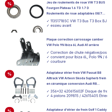
Jeu de roulements de roue VW T3 BUS
%
Fourgon Plateau 1.6 TD 1.7 D
Roulements de roue adaptables 08/79-
07/83
✓ 113517185C VW T3 Bus T3 Box BJ 0
✓ essieu avant
Plaque correction carrossage camber
VW Polo 9N Ibiza 6L Audi A1 arrière
✓ Correction de chute négative/positi
✓ convient pour Ibiza 6L, Polo 9N / 6R/
✓ courbure
Adaptateur étrier frein VW Passat B8
%
Alltrack VW Arteon Skoda Supherb frein
en céramique conversion Audi R8
disque frein 356x32 étrier frein 4-piston
✓ 356x32 420615602F Disque de frein 
✓ 4 pistons 209815 / 42615405 Étrier d
Adaptateur d'étrier de frein Golf 1 Caddy
%