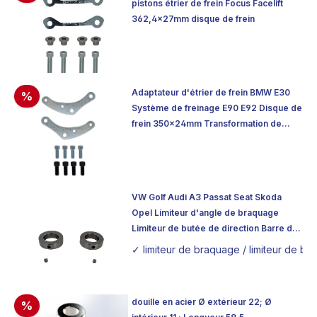
pistons étrier de frein Focus Facelift
362,4x27mm disque de frein
Adaptateur d'étrier de frein BMW E30
%
Système de freinage E90 E92 Disque de
frein 350x24mm Transformation de
l'étrier de frein
VW Golf Audi A3 Passat Seat Skoda
Opel Limiteur d'angle de braquage
Limiteur de butée de direction Barre de
direction en acier inoxydable -
✓ limiteur de braquage / limiteur de bu
Epaisseur : 10mm - Diamètre : 32mm
douille en acier Ø extérieur 22; Ø
%