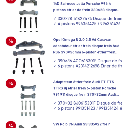
14D Scirocco Jetta Porsche 996 4
pistons étrier de frein 330x28 disque
de frein Tuning Adapter
✓ 330x28 51827474 Disque de frein La
✓ 4 pistons 996351425 / 996351426 étri
Opel Omega B 3.0 2.5 V6 Caravan
%
adaptateur étrier frein disque frein Audi
RS6 390x36mm 6-piston étrier frein
Mercedes SL63 AMG
✓ 390x36 4GO615301E Disque de frein
✓ 6 pistons A2314212698 Étrier de frei
Adaptateur étrier frein Audi TT TTS
%
TTRS 8j étrier frein 6-piston Porsche
991 911 disque frein 370x32mm Audi
TTRS
✓ 370x32 8J0615301F Disque de frein
✓ 6 pistons 991351423 / 991351424 étrie
VW Polo 9N Audi S3 335x22 frein
%