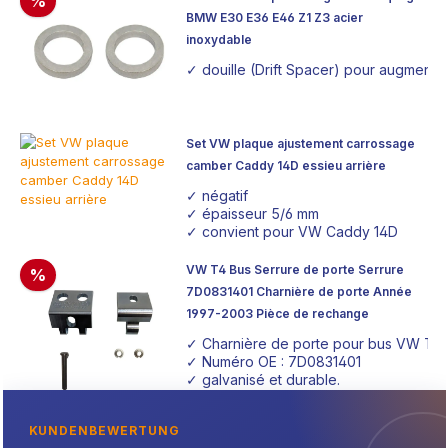
%
BMW E30 E36 E46 Z1 Z3 acier
inoxydable
✓ douille (Drift Spacer) pour augment
Set VW plaque ajustement carrossage
camber Caddy 14D essieu arrière
✓ négatif
✓ épaisseur 5/6 mm
✓ convient pour VW Caddy 14D
VW T4 Bus Serrure de porte Serrure
%
7D0831401 Charnière de porte Année
1997-2003 Pièce de rechange
✓ Charnière de porte pour bus VW T4
✓ Numéro OE : 7D0831401
✓ galvanisé et durable.
KUNDENBEWERTUNG