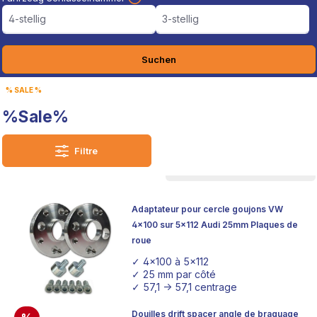
4-stellig
3-stellig
Suchen
% SALE %
%Sale%
Filtre
Adaptateur pour cercle goujons VW
4x100 sur 5x112 Audi 25mm Plaques de
roue
✓ 4x100 à 5x112
✓ 25 mm par côté
✓ 57,1 -> 57,1 centrage
Douilles drift spacer angle de braquage