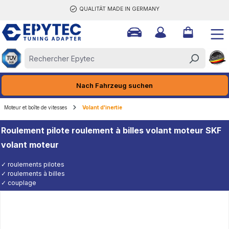
QUALITÄT MADE IN GERMANY
tenu principal
Nach Fahrzeug suchen
Moteur et boîte de vitesses
Volant d'inertie
Roulement pilote roulement à billes volant moteur SKF
volant moteur
✓ roulements pilotes
✓ roulements à billes
✓ couplage