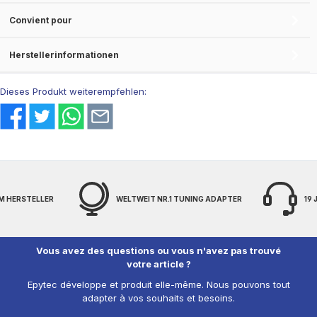
Convient pour
Herstellerinformationen
Dieses Produkt weiterempfehlen:
M HERSTELLER
WELTWEIT NR.1 TUNING ADAPTER
19
Vous avez des questions ou vous n'avez pas trouvé
votre article ?
Epytec développe et produit elle-même. Nous pouvons tout
adapter à vos souhaits et besoins.