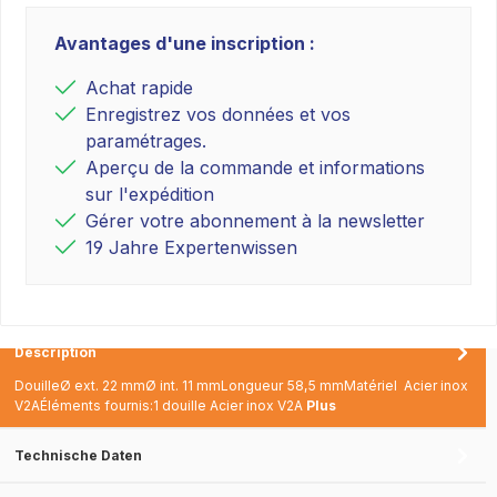
Avantages d'une inscription :
Achat rapide
Enregistrez vos données et vos
paramétrages.
Aperçu de la commande et informations
sur l'expédition
Gérer votre abonnement à la newsletter
19 Jahre Expertenwissen
Description
DouilleØ ext. 22 mmØ int. 11 mmLongueur 58,5 mmMatériel Acier inox
V2AÉléments fournis:1 douille Acier inox V2A
Plus
Technische Daten