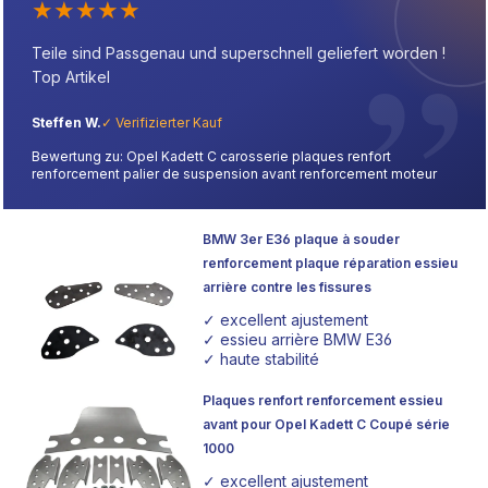
★
★
★
★
★
Teile sind Passgenau und superschnell geliefert worden !
Top Artikel
Steffen W.
✓ Verifizierter Kauf
Bewertung zu: Opel Kadett C carosserie plaques renfort
renforcement palier de suspension avant renforcement moteur
BMW 3er E36 plaque à souder
renforcement plaque réparation essieu
arrière contre les fissures
✓ excellent ajustement
✓ essieu arrière BMW E36
✓ haute stabilité
Plaques renfort renforcement essieu
avant pour Opel Kadett C Coupé série
1000
✓ excellent ajustement