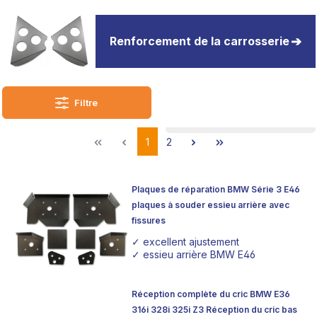
une longévité accrues de leurs véhicules.
Epytec
t'offre
ainsi la possibilité de renforcer efficacement la carrosserie
de ton véhicule, ce qui augmente non seulement la
Renforcement de la carrosserie
sécurité de conduite, mais crée également une base solide
pour d'autres mesures de tuning.
Découvre notre sélection et profite de l'expertise d'une
Filtre
entreprise qui te permet de "monter ce que tu veux",
soutenue par des inscriptions simples au TÜV et un
1
2
conseil proche du client.
Plaques de réparation BMW Série 3 E46
plaques à souder essieu arrière avec
fissures
✓ excellent ajustement
✓ essieu arrière BMW E46
Réception complète du cric BMW E36
316i 328i 325i Z3 Réception du cric bas