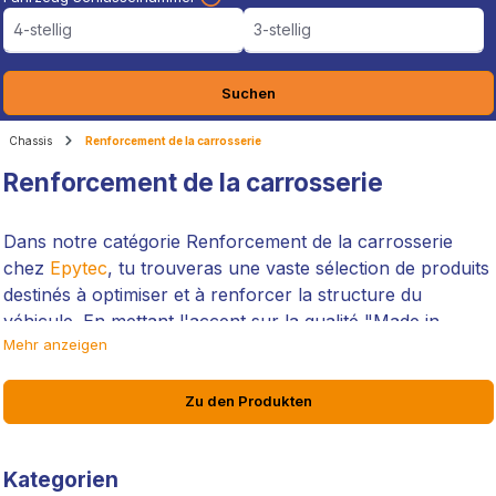
4-stellig
3-stellig
Suchen
Chassis
Renforcement de la carrosserie
Renforcement de la carrosserie
Dans notre catégorie Renforcement de la carrosserie
chez
Epytec
, tu trouveras une vaste sélection de produits
destinés à optimiser et à renforcer la structure du
véhicule. En mettant l'accent sur la qualité "Made in
Mehr anzeigen
Germany",
Epytec
présente des tôles de renfort, des
entretoises de dôme et des tôles à souder spécialement
conçues pour diverses marques et modèles de voitures.
Zu den Produkten
Ces produits sont idéaux pour les passionnés de tuning
automobile qui attachent de l'importance à une stabilité et
Kategorien