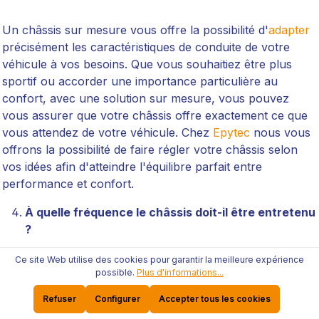
Un châssis sur mesure vous offre la possibilité d'
adapter
précisément les caractéristiques de conduite de votre
véhicule à vos besoins. Que vous souhaitiez être plus
sportif ou accorder une importance particulière au
confort, avec une solution sur mesure, vous pouvez
vous assurer que votre châssis offre exactement ce que
vous attendez de votre véhicule. Chez
Epytec
nous vous
offrons la possibilité de faire régler votre châssis selon
vos idées afin d'atteindre l'équilibre parfait entre
performance et confort.
À quelle fréquence le châssis doit-il être entretenu
?
Ce site Web utilise des cookies pour garantir la meilleure expérience
possible.
Plus d'informations...
Le train de roulement doit être vérifié régulièrement,
idéalement dans le cadre de l’entretien de routine du
Refuser
Configurer
Accepter tous les cookies
véhicule. Les amortisseurs et les ressorts doivent être