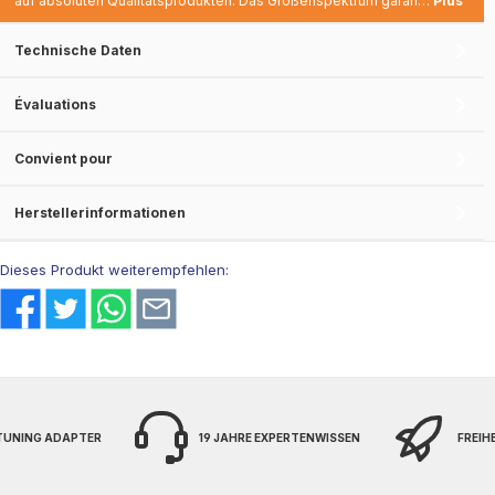
auf absoluten Qualitätsprodukten. Das Größenspektrum garan…
Plus
Technische Daten
Évaluations
Convient pour
Herstellerinformationen
Dieses Produkt weiterempfehlen:
 TUNING ADAPTER
19 JAHRE EXPERTENWISSEN
FREIH