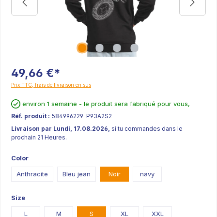
49,66 €*
Prix TTC, frais de livraison en sus
environ 1 semaine - le produit sera fabriqué pour vous,
Réf. produit :
584996229-P93A2S2
Livraison par Lundi, 17.08.2026,
si tu commandes dans le
prochain 21 Heures.
Color
Anthracite
Bleu jean
Noir
navy
Size
L
M
S
XL
XXL