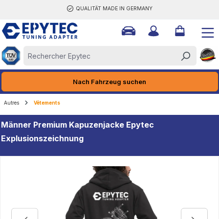
QUALITÄT MADE IN GERMANY
tenu principal
Nach Fahrzeug suchen
Autres
Vêtements
Männer Premium Kapuzenjacke Epytec
Explusionszeichnung