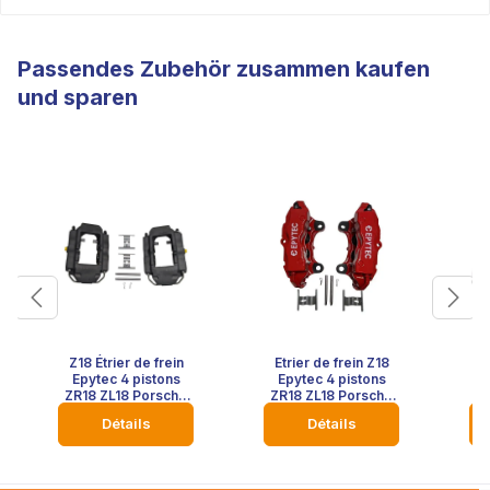
Passendes Zubehör zusammen kaufen
und sparen
Z18 Étrier de frein
Etrier de frein Z18
Z
Epytec 4 pistons
Epytec 4 pistons
E
ZR18 ZL18 Porsche
ZR18 ZL18 Porsche
Z
Cayenne VW
Cayenne VW
Détails
Détails
Touareg Tuning
Touareg Tuning
Système de
Système de
freinage essieu
freinage essieu
arrière - Couleur :
arrière - Couleur :
a