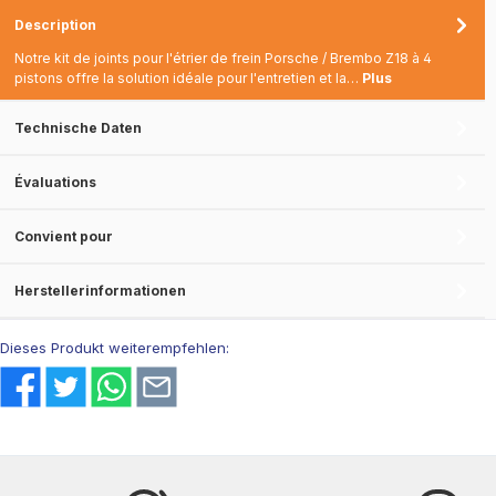
Blank sans couleur
rouge avec logo
pei
Epytec
Description
Notre kit de joints pour l'étrier de frein Porsche / Brembo Z18 à 4
pistons offre la solution idéale pour l'entretien et la…
Plus
Technische Daten
Évaluations
Convient pour
Herstellerinformationen
Dieses Produkt weiterempfehlen: