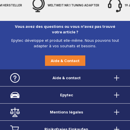
EIT NR.1 TUNING ADAPTER
19 JAHRE EXPERTENWISSEN
Vous avez des questions ou vous n'avez pas trouvé
votre article ?
Epytec développe et produit elle-même. Nous pouvons tout
adapter à vos souhaits et besoins.
Aide & Contact
Aide & contact
Epytec
Mentions légales
Risikofreies Einkaufen