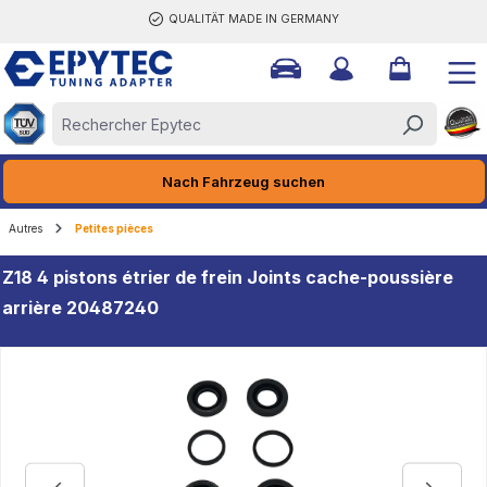
QUALITÄT MADE IN GERMANY
tenu principal
Nach Fahrzeug suchen
Autres
Petites pièces
Z18 4 pistons étrier de frein Joints cache-poussière
arrière 20487240