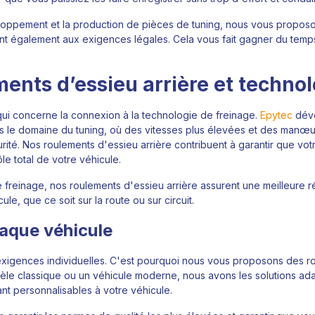
ppement et la production de pièces de tuning, nous vous proposon
nt également aux exigences légales. Cela vous fait gagner du temps
ments d’essieu arrière et techno
 qui concerne la connexion à la technologie de freinage.
Epytec
déve
ns le domaine du tuning, où des vitesses plus élevées et des manœu
urité. Nos roulements d'essieu arrière contribuent à garantir que vo
le total de votre véhicule.
 de freinage, nos roulements d'essieu arrière assurent une meilleure 
e, que ce soit sur la route ou sur circuit.
haque véhicule
igences individuelles. C'est pourquoi nous vous proposons des ro
èle classique ou un véhicule moderne, nous avons les solutions ada
ant personnalisables à votre véhicule.