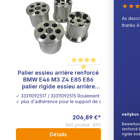
★
★
As descr
thanks 
Palier essieu arrière renforcé
Note moyenne de 5 sur 5 étoiles
BMW E46 M3 Z4 E85 E86
palier rigide essieu arrière
aluminium
✓ 33311092517 / 33311092515 Roulement BMW
✓ plus d'adhérence pour le support de carrosserie
nellybus
206,89 €*
Bewertung 
Réf. produit : 895
renforcé 
Détails
rigide ess