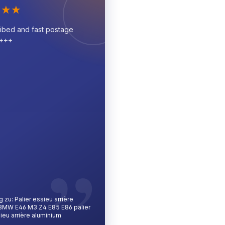
★
★
★
ibed and fast postage
A+++
zu: Palier essieu arrière
BMW E46 M3 Z4 E85 E86 palier
ieu arrière aluminium