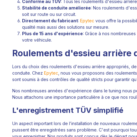
Conforme au TÜV
: Tous les roulements d'essieu arrière
Stabilité de conduite améliorée
: Nos roulements d'essi
soit sur route ou sur circuit.
Directement du fabricant
:
Epytec
vous offre la possibi
qualité mais aussi des solutions sur mesure.
Plus de 15 ans d'expérience
: Grâce à nos nombreuses a
votre véhicule.
Roulements d'essieu arrière d
Lors du choix des roulements d'essieu arrière appropriés, de n
conduite. Chez
Epytec
, nous vous proposons des roulements 
sont soumis à des contrôles de qualité stricts pour garantir q
Nos nombreuses années d'expérience dans le tuning nous per
Nous attachons une importance particulière à ce que nos roule
L'enregistrement TÜV simplifié
Un aspect important lors de l’installation de nouveaux roulem
puissent être enregistrées sans problème. C'est pourquoi tou
vous enregistrer. Nos produits sont conçus dès le départ pour 