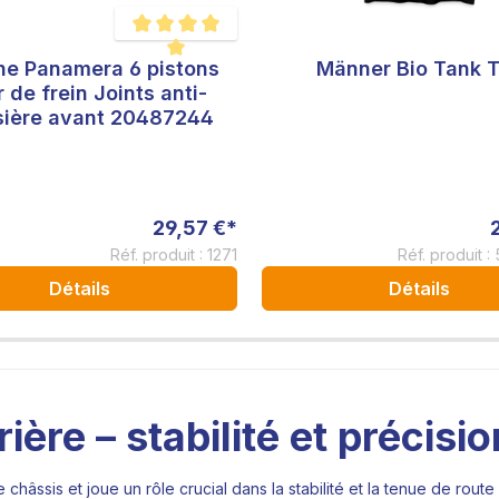
he Panamera 6 pistons
Männer Bio Tank 
Note moyenne de 5 sur 5 étoiles
r de frein Joints anti-
sière avant 20487244
29,57 €*
Réf. produit : 1271
Réf. produit 
Détails
Détails
ère – stabilité et précisi
 châssis et joue un rôle crucial dans la stabilité et la tenue de rou