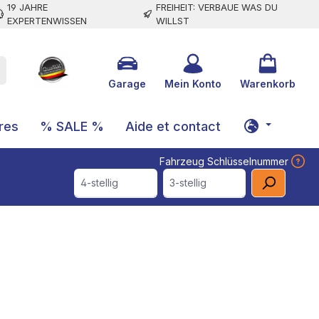
19 JAHRE
FREIHEIT: VERBAUE WAS DU
EXPERTENWISSEN
WILLST
Garage
Mein Konto
Warenkorb
res
% SALE %
Aide et contact
Fahrzeug Schlüsselnummer
4-stellig
3-stellig