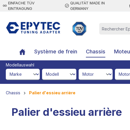
EINFACHE TÜV
QUALITÄT MADE IN
contenu principal
EINTRAGUNG
GERMANY
Système de frein
Chassis
Moteur
Modellauswahl
brandId
modelId
engineId
engine
Chassis
Palier d'essieu arrière
Palier d'essieu arrière