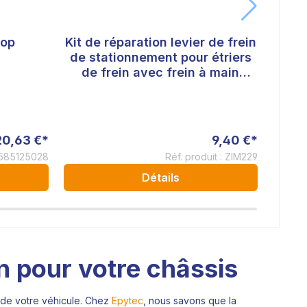
Top
Kit de réparation levier de frein
Z18
de stationnement pour étriers
Joi
de frein avec frein à main
intégré - convient à VW Audi
Skoda Opel
20,63 €*
9,40 €*
: 585125028
Réf. produit : ZIM229
Détails
on pour votre châssis
te de votre véhicule. Chez
Epytec
, nous savons que la