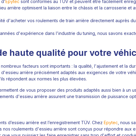
 d'
Epytec
sont conformes au TÜV et peuvent être facilement enregistr
eu arrière optimisent la liaison entre le châssis et la carrosserie et
lité d'acheter vos roulements de train arrière directement auprès d
nnées d'expérience dans l'industrie du tuning, nous savons exacteme
e haute qualité pour votre véhic
ombreux facteurs sont importants : la qualité, l'ajustement et la dur
d'essieu arrière précisément adaptés aux exigences de votre véhic
u'ils répondent aux normes les plus élevées.
mettent de vous proposer des produits adaptés aussi bien à un us
ments d'essieu arrière assurent une transmission de puissance optim
ents d’essieu arrière est l’enregistrement TÜV. Chez
Epytec
, nous sa
s nos roulements d'essieu arrière sont conçus pour répondre aux ex
que vous puissiez les faire enregistrer sans trop d'effort et condui