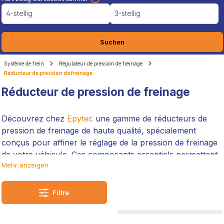
4-stellig
3-stellig
Suchen
Système de frein
Régulateur de pression de freinage
Réducteur de pression de freinage
Réducteur de pression de freinage
Découvrez chez
Epytec
une gamme de réducteurs de
pression de freinage de haute qualité, spécialement
conçus pour affiner le réglage de la pression de freinage
de votre véhicule. Ces composants essentiels permettent
Mehr anzeigen
un ajustement précis de la pression de freinage entre les
essieux avant et arrière, ce qui est essentiel pour des
performances et une sécurité optimales.
Filtre
Les réducteurs de pression de freinage d'
Epytec
,
fabriqués avec la qualité et la précision allemandes