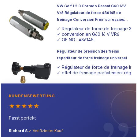
habituelles, reflètent notre engagement en faveur de
VW Golf 1 2 3 Corrado Passat G60 16V
Vr6 Régulateur de force 486145 de
l'innovation et de la satisfaction des clients. Ils sont idéaux
freinage Conversion Frein sur essieu
pour tous ceux qui souhaitent personnaliser leur véhicule
arrière Adaptateur pour étrier à frein
et améliorer la conduite et la sécurité.
✓ Régulateur de force de freinage 3/1
Mamelons de frein
✓ conversion en G60 16 V VR6
✓ OE NO : 486145.
Nos réducteurs de pression de freinage vous donnent le
contrôle nécessaire pour gérer avec précision la
Régulateur de pression des freins
puissance de freinage de votre véhicule, ce qui est
répartiteur de force freinage universel
particulièrement utile dans les applications axées sur la
✓ Régulateur de force de freinage Infin
performance et le sport automobile.
✓ effet de freinage parfaitement réglab
KUNDENBEWERTUNG
★
★
★
★
★
Passt perfekt
Richard S.
✓ Verifizierter Kauf