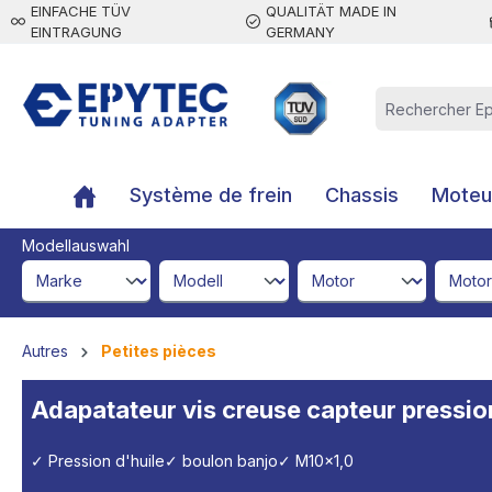
EINFACHE TÜV
QUALITÄT MADE IN
contenu principal
EINTRAGUNG
GERMANY
Système de frein
Chassis
Moteur
Modellauswahl
brandId
modelId
engineId
engine
Autres
Petites pièces
Adapatateur vis creuse capteur pressi
✓ Pression d'huile
✓ boulon banjo
✓ M10x1,0