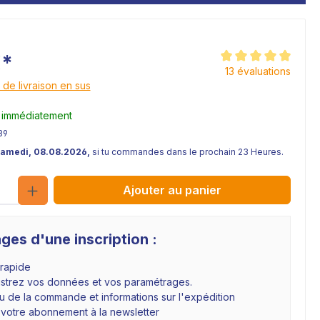
€*
Note moyenne de 5 s
13 évaluations
 de livraison en sus
 immédiatement
39
Samedi, 08.08.2026,
si tu commandes dans le prochain 23 Heures.
Quantité
Ajouter au panier
ges d'une inscription :
 rapide
istrez vos données et vos paramétrages.
 de la commande et informations sur l'expédition
 votre abonnement à la newsletter