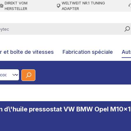
DIREKT VOM
WELTWEIT NR.1 TUNING
HERSTELLER
ADAPTER
 et boîte de vitesses
Fabrication spéciale
Aut
CodeId
on d\'huile pressostat VW BMW Opel M10x