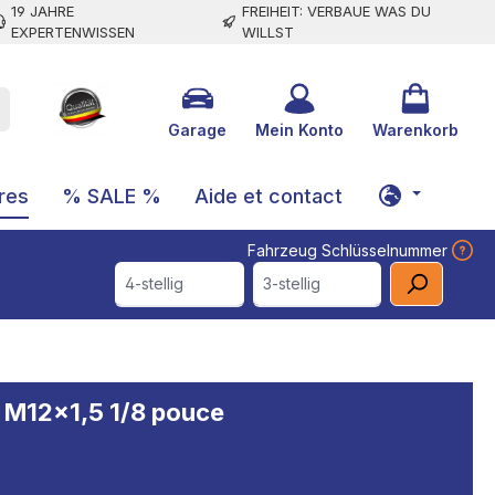
19 JAHRE
FREIHEIT: VERBAUE WAS DU
EXPERTENWISSEN
WILLST
Garage
Mein Konto
Warenkorb
res
% SALE %
Aide et contact
Fahrzeug Schlüsselnummer
4-stellig
3-stellig
1 M12x1,5 1/8 pouce