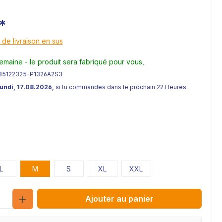
*
 de livraison en sus
semaine - le produit sera fabriqué pour vous,
85122325-P1326A2S3
Lundi, 17.08.2026,
si tu commandes dans le prochain 22 Heures.
L
M
S
XL
XXL
Quantité
Ajouter au panier