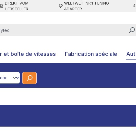
DIREKT VOM
WELTWEIT NR.1 TUNING
HERSTELLER
ADAPTER
 et boîte de vitesses
Fabrication spéciale
Aut
CodeId