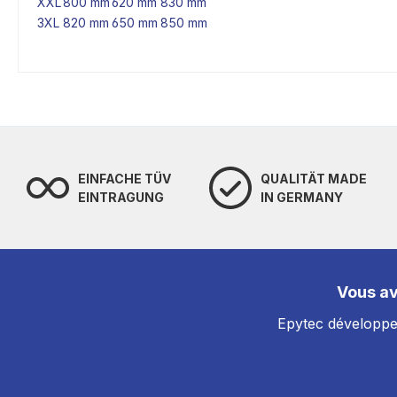
XXL
800 mm
620 mm
830 mm
3XL
820 mm
650 mm
850 mm
EINFACHE TÜV
QUALITÄT MADE
EINTRAGUNG
IN GERMANY
Vous av
Epytec développe 