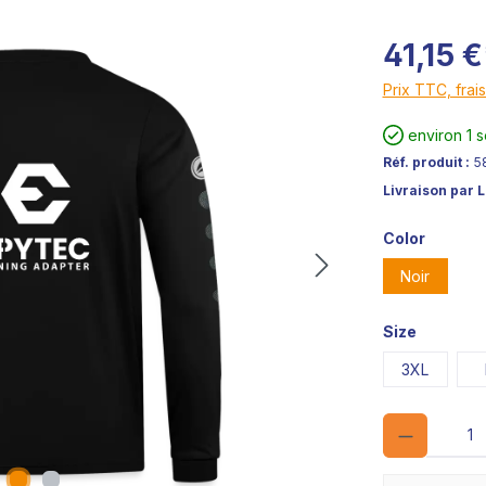
41,15 €
Prix TTC, frais
environ 1 
Réf. produit :
5
Livraison par 
Color
Noir
Size
3XL