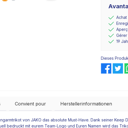
Avanta
Achat
Enreg
Aperçu
Gérer
19 Ja
Dieses Produk
s
Convient pour
Herstellerinformationen
Langarmtrikot von JAKO das absolute Must-Have. Dank seiner Keep Dr
ividuell bedruckt mit eurem Team-Logo und Euren Namen wird das Tri