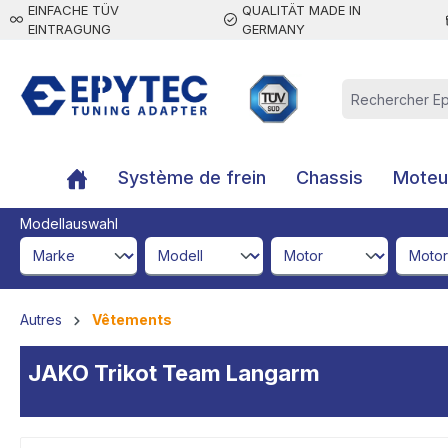
EINFACHE TÜV
QUALITÄT MADE IN
contenu principal
EINTRAGUNG
GERMANY
Système de frein
Chassis
Moteur
Modellauswahl
brandId
modelId
engineId
engine
Autres
Vêtements
JAKO Trikot Team Langarm