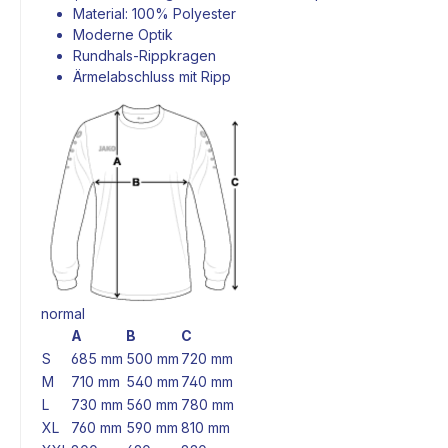
Material: 100% Polyester
Moderne Optik
Rundhals-Rippkragen
Ärmelabschluss mit Ripp
normal
A
B
C
S
685 mm
500 mm
720 mm
M
710 mm
540 mm
740 mm
L
730 mm
560 mm
780 mm
XL
760 mm
590 mm
810 mm