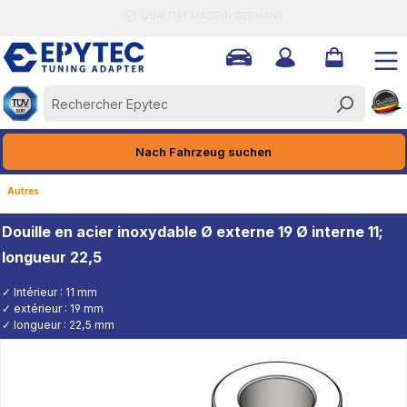
QUALITÄT MADE IN GERMANY
tenu principal
Nach Fahrzeug suchen
Autres
Douille en acier inoxydable Ø externe 19 Ø interne 11;
longueur 22,5
✓ Intérieur : 11 mm
✓ extérieur : 19 mm
✓ longueur : 22,5 mm