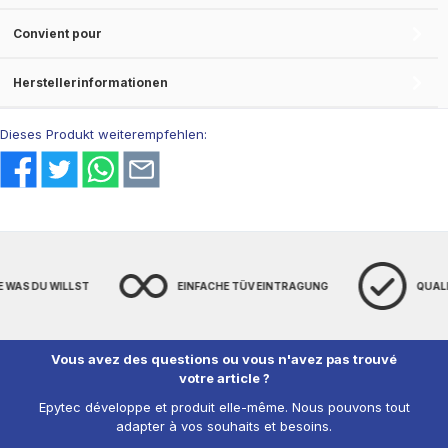
Convient pour
Herstellerinformationen
Dieses Produkt weiterempfehlen:
E WAS DU WILLST
EINFACHE TÜV EINTRAGUNG
QUAL
Vous avez des questions ou vous n'avez pas trouvé
votre article ?
Epytec développe et produit elle-même. Nous pouvons tout
adapter à vos souhaits et besoins.