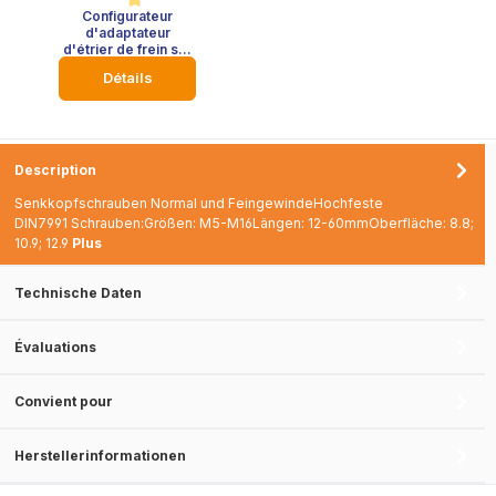
Configurateur
Note moyenne de 4.6 sur 5 étoiles
d'adaptateur
d'étrier de frein sur
mesure
Détails
Description
Senkkopfschrauben Normal und FeingewindeHochfeste
DIN7991 Schrauben:Größen: M5-M16Längen: 12-60mmOberfläche: 8.8;
10.9; 12.9
Plus
Technische Daten
Évaluations
Convient pour
Herstellerinformationen