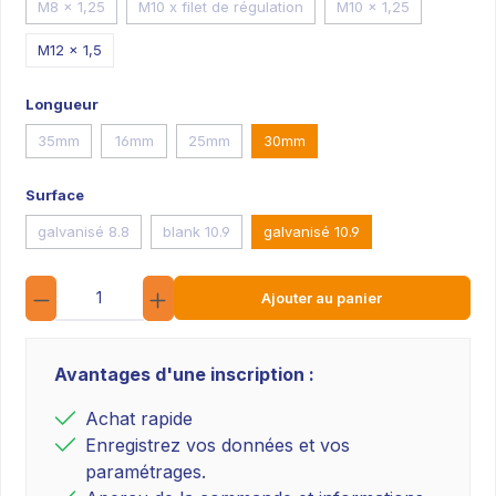
M8 x 1,25
M10 x filet de régulation
M10 x 1,25
M12 x 1,5
Longueur
35mm
16mm
25mm
30mm
Surface
galvanisé 8.8
blank 10.9
galvanisé 10.9
Quantité
Ajouter au panier
Avantages d'une inscription :
Achat rapide
Enregistrez vos données et vos
paramétrages.