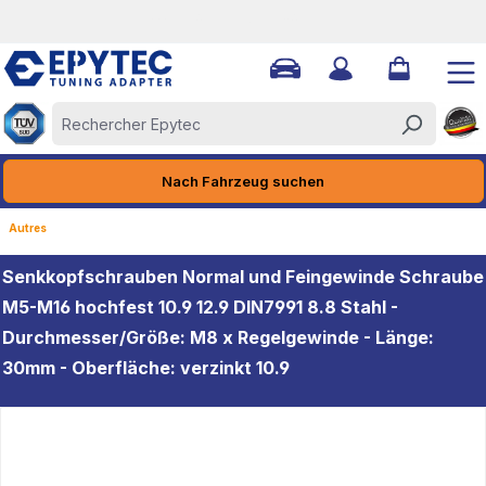
QUALITÄT MADE IN GERMANY
tenu principal
Nach Fahrzeug suchen
Autres
Senkkopfschrauben Normal und Feingewinde Schraube
M5-M16 hochfest 10.9 12.9 DIN7991 8.8 Stahl -
Durchmesser/Größe: M8 x Regelgewinde - Länge:
30mm - Oberfläche: verzinkt 10.9