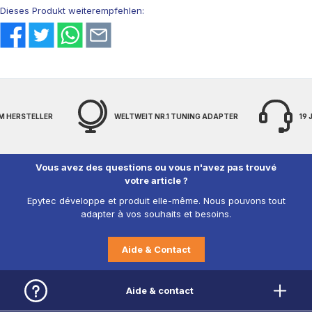
Dieses Produkt weiterempfehlen:
M HERSTELLER
WELTWEIT NR.1 TUNING ADAPTER
19
Vous avez des questions ou vous n'avez pas trouvé
votre article ?
Epytec développe et produit elle-même. Nous pouvons tout
adapter à vos souhaits et besoins.
Aide & Contact
Aide & contact