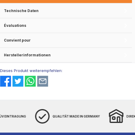
Technische Daten
Évaluations
Convient pour
Herstellerinformationen
Dieses Produkt weiterempfehlen:
TÜV EINTRAGUNG
QUALITÄT MADE IN GERMANY
DIRE