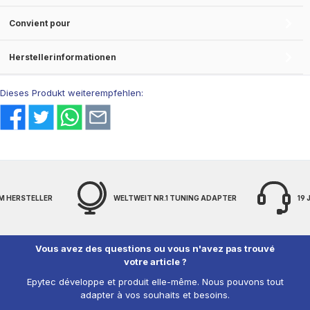
Convient pour
Herstellerinformationen
Dieses Produkt weiterempfehlen:
M HERSTELLER
WELTWEIT NR.1 TUNING ADAPTER
19
Vous avez des questions ou vous n'avez pas trouvé
votre article ?
Epytec développe et produit elle-même. Nous pouvons tout
adapter à vos souhaits et besoins.