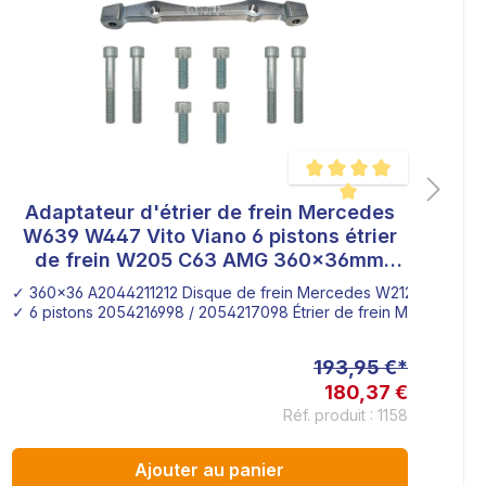
Adaptateur d'étrier de frein Mercedes
sur 5 étoiles
Note moyenne de 5 sur 5 é
W639 W447 Vito Viano 6 pistons étrier
de frein W205 C63 AMG 360x36mm
disque de frein Mercedes W212 Classe E
✓ 360x36 A2044211212 Disque de frein Mercedes W212
✓ 6 pistons 2054216998 / 2054217098 Étrier de frein Mercedes
193,95 €*
180,37 €
Réf. produit : 1158
Ajouter au panier