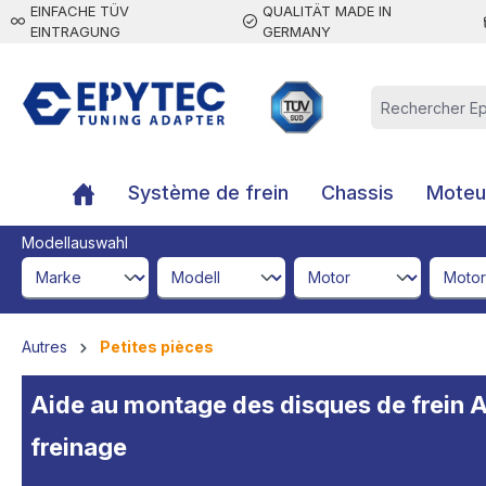
EINFACHE TÜV
QUALITÄT MADE IN
contenu principal
EINTRAGUNG
GERMANY
Système de frein
Chassis
Moteur
Modellauswahl
brandId
modelId
engineId
engine
Autres
Petites pièces
Aide au montage des disques de frein
freinage