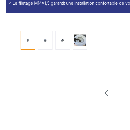
✓ Le filetage M14x1,5 garantit une installation confortable de votr