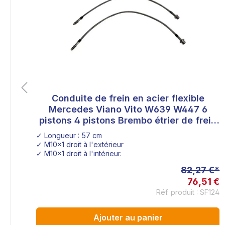
Conduite de frein en acier flexible
6
Mercedes Viano Vito W639 W447 6
pistons 4 pistons Brembo étrier de frein
r
transformation de l'installation de
✓ Longueur : 57 cm
freinage
✓ M10x1 droit à l'extérieur
✓ M10x1 droit à l'intérieur.
 €*
82,27 €*
0 €
76,51 €
lank
Réf. produit : SF124
Ajouter au panier