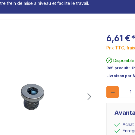
e frein de mise à niveau et facilite le travail.
6,61 €
Prix TTC, frais
Disponible
Réf. produit :
1
Livraison par 
Avanta
Achat
Enreg