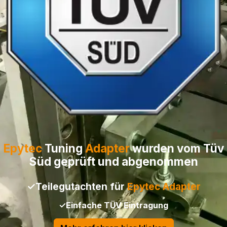
Epytec
Tuning
Adapter
wurden vom Tüv
Süd geprüft und abgenommen
✓Teilegutachten für
Epytec
Adapter
✓Einfache TÜV Eintragung