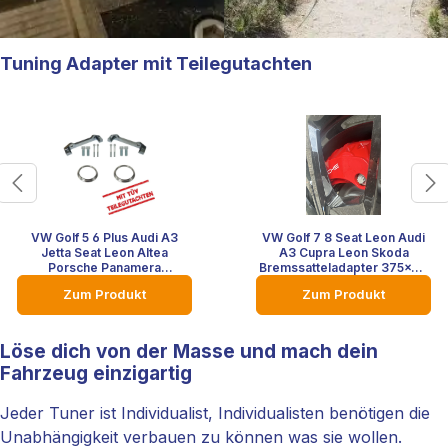
Tuning Adapter mit Teilegutachten
VW Golf 5 6 Plus Audi A3
VW Golf 7 8 Seat Leon Audi
Jetta Seat Leon Altea
A3 Cupra Leon Skoda
Porsche Panamera
Bremssatteladapter 375x36
Bremsanlage Bremssattel
Bremsscheibe Mercedes
Zum Produkt
Zum Produkt
Adapter 375x36 Tuning
Porsche Panamera
Adapter mit TÜV
Bremssattel mit TÜV
Teilegutachten
Teilegutachten
Löse dich von der Masse und mach dein
Fahrzeug einzigartig
Jeder Tuner ist Individualist, Individualisten benötigen die
Unabhängigkeit verbauen zu können was sie wollen.