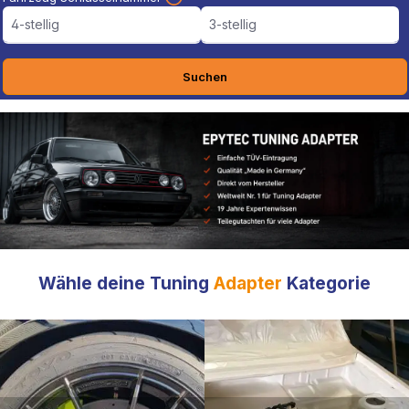
4-stellig
3-stellig
Suchen
Wähle deine Tuning
Adapter
Kategorie