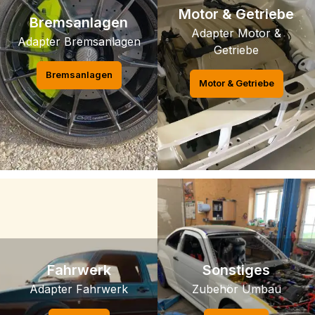
Motor & Getriebe
Bremsanlagen
Adapter Motor &
Adapter Bremsanlagen
Getriebe
Bremsanlagen
Motor & Getriebe
Fahrwerk
Sonstiges
Adapter Fahrwerk
Zubehör Umbau