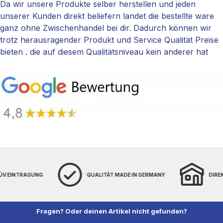
Da wir unsere Produkte selber herstellen und jeden
unserer Kunden direkt beliefern landet die bestellte ware
ganz ohne Zwischenhandel bei dir. Dadurch können wir
trotz herausragender Produkt und Service Qualität Preise
bieten . die auf diesem Qualitätsniveau kein anderer hat
TÜV EINTRAGUNG
QUALITÄT MADE IN GERMANY
DIRE
Fragen? Oder deinen Artikel nicht gefunden?