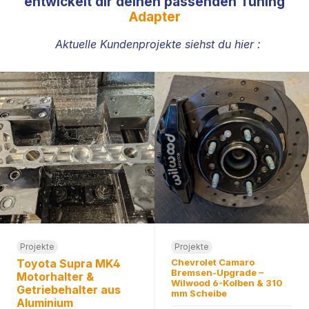
entwickelt dir deinen passenden Tuning
Adapter
Aktuelle Kundenprojekte siehst du hier :
Projekte
Projekte
Toyota Supra MK4
Chevrolet Camaro
Bremsen-Upgrade –
Motorhalter &
Wilwood 6-Kolben & 310
Getriebehalter aus
mm Scheibe
Aluminium