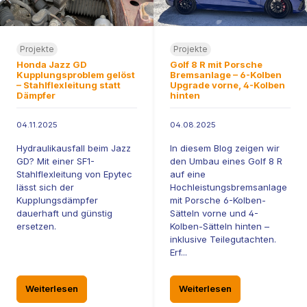
Projekte
Projekte
Honda Jazz GD
Golf 8 R mit Porsche
Kupplungsproblem gelöst
Bremsanlage – 6-Kolben
– Stahlflexleitung statt
Upgrade vorne, 4-Kolben
Dämpfer
hinten
04.11.2025
04.08.2025
Hydraulikausfall beim Jazz
In diesem Blog zeigen wir
GD? Mit einer SF1-
den Umbau eines Golf 8 R
Stahlflexleitung von Epytec
auf eine
lässt sich der
Hochleistungsbremsanlage
Kupplungsdämpfer
mit Porsche 6-Kolben-
dauerhaft und günstig
Sätteln vorne und 4-
ersetzen.
Kolben-Sätteln hinten –
inklusive Teilegutachten.
Erf...
Weiterlesen
Weiterlesen