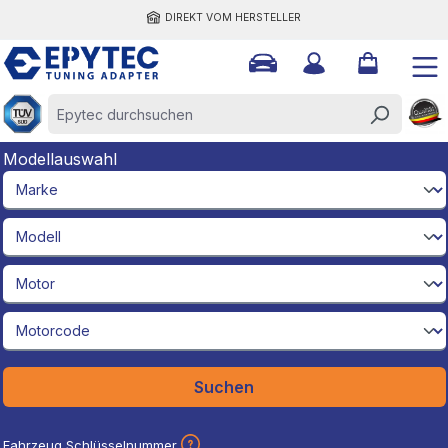
DIREKT VOM HERSTELLER
halt springen
Modellauswahl
brandId
modelId
engineId
engineCodeId
Suchen
Fahrzeug Schlüsselnummer