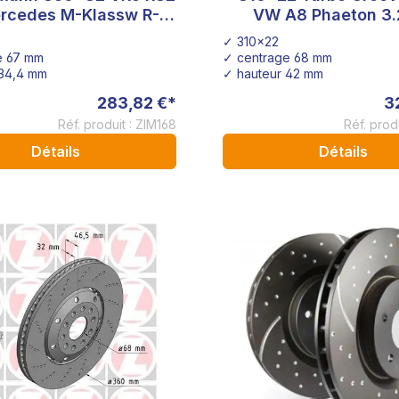
rcedes M-Klassw R-
VW A8 Phaeton 3.
GL-Klasse 400.3649.52
quattro 4.2
✓ 310x22
e 67 mm
✓ centrage 68 mm
 34,4 mm
✓ hauteur 42 mm
283,82 €*
3
Réf. produit : ZIM168
Réf. prod
Détails
Détails