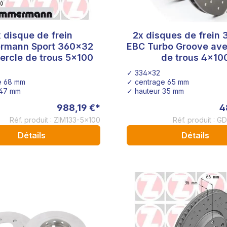
 disque de frein
2x disques de frein
rmann Sport 360x32
EBC Turbo Groove ave
ercle de trous 5x100
de trous 4x10
✓ 334x32
e 68 mm
✓ centrage 65 mm
 47 mm
✓ hauteur 35 mm
988,19 €*
4
Réf. produit : ZIM133-5x100
Réf. produit : G
Détails
Détails