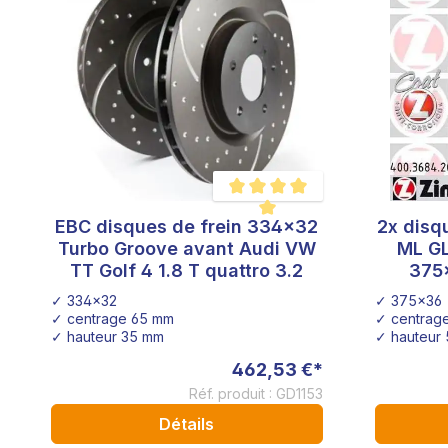
EBC disques de frein 334x32
2x disq
Note moyenne de 5 sur 5 étoiles
Turbo Groove avant Audi VW
ML G
TT Golf 4 1.8 T quattro 3.2
375
✓ 334x32
✓ 375x36
✓ centrage 65 mm
✓ centrag
✓ hauteur 35 mm
✓ hauteur
462,53 €*
Réf. produit : GD1153
Détails