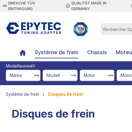
EINFACHE TÜV
QUALITÄT MADE IN
contenu principal
EINTRAGUNG
GERMANY
Système de frein
Chassis
Moteur
Modellauswahl
brandId
modelId
engineId
engine
Système de frein
Disques de frein
Disques de frein