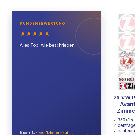
KUNDENBEWERTUNG
★
★
★
★
★
Alles Top, wie beschrieben ! !
2x VW P
Avant
Zimme
✓ 360x34
✓ centrag
✓ hauteur
Kadir S.
✓ Verifizierter Kauf