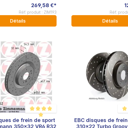
269,58 €*
1
Réf. produit : ZIM193
Réf. prod
Détails
Détails
ques de frein de sport
EBC disques de frein
Note moyenne de 5 sur 5 étoiles
Note
mann 350x32 VR6 R32
310x22 Turbo Groov