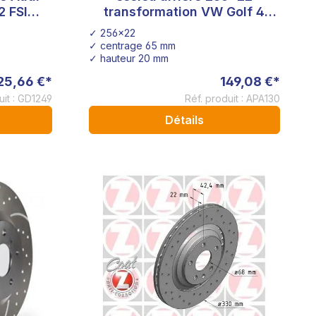
2 FSI
transformation VW Golf 4
Audi A3 cercle de trous 5x112
✓ 256x22
✓ centrage 65 mm
✓ hauteur 20 mm
25,66 €*
149,08 €*
uit : GD1249
Réf. produit : APA130
Détails