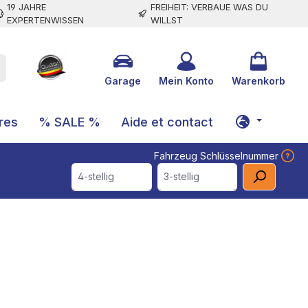
19 JAHRE
FREIHEIT: VERBAUE WAS DU
EXPERTENWISSEN
WILLST
Garage
Mein Konto
Warenkorb
res
% SALE %
Aide et contact
Fahrzeug Schlüsselnummer
4-stellig
3-stellig