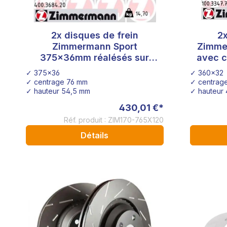
2x disques de frein
2x
Zimmermann Sport
Zimme
375x36mm réalésés sur
avec c
5x120 avec perçage du
✓ 375x36
✓ 360x32
moyeu 76mm
✓ centrage 76 mm
✓ centrag
✓ hauteur 54,5 mm
✓ hauteur
430,01 €*
Réf. produit : ZIM170-765X120
Détails