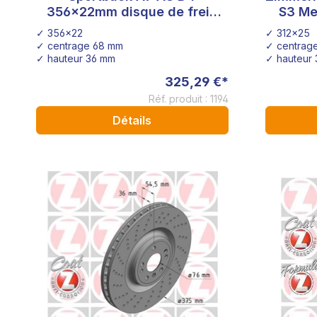
356x22mm disque de frein
S3 Me
perforé Rotinger OE
Klasse 
✓ 356x22
✓ 312x25
4H0615601F
✓ centrage 68 mm
✓ centrag
✓ hauteur 36 mm
✓ hauteur
325,29 €*
Réf. produit : 1194
Détails