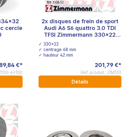
 334x32
2x disques de frein de sport
c cercle
Audi A6 S6 quattro 3.0 TDI
0
TFSI Zimmermann 330x22
100.3336.52
✓ 330x22
✓ centrage 68 mm
✓ hauteur 42 mm
89,84 €*
201,79 €*
D1153-4x100
Réf. produit : ZIM130
Détails