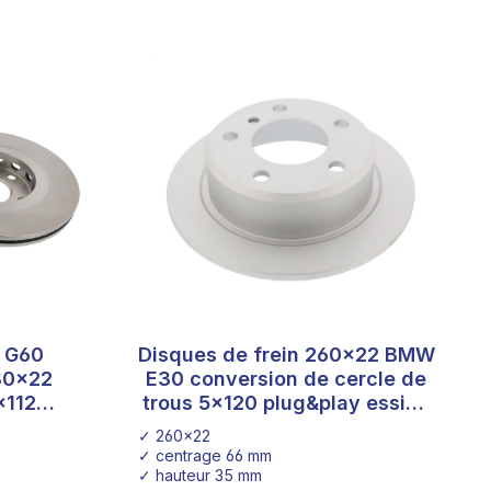
t G60
Disques de frein 260x22 BMW
80x22
E30 conversion de cercle de
x112
trous 5x120 plug&play essieu
1 Golf 2
avant
✓ 260x22
✓ centrage 66 mm
✓ hauteur 35 mm