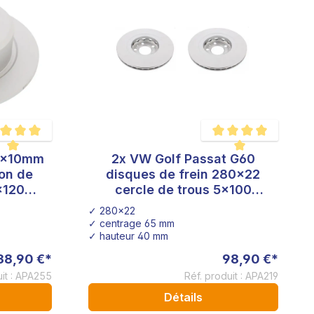
58x10mm
2x VW Golf Passat G60
 moyenne de 5 sur 5 étoiles
Note moyenne de 5 sur 
on de
disques de frein 280x22
x120
cercle de trous 5x100
rrière
conversion frein Golf 1 Golf 2
✓ 280x22
✓ centrage 65 mm
✓ hauteur 40 mm
38,90 €*
98,90 €*
uit : APA255
Réf. produit : APA219
Détails