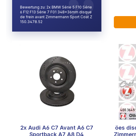
Bewertung zu: 2x BMW Série 5 F10 Série
6 F12 F13 Série 7 F01 348x36mm disque
de frein avant Zimmermann Sport Coat Z
150.3478.52
2x Audi A6 C7 Avant A6 C7
öes dis
Sportback A7 A8 D4
Zimmer