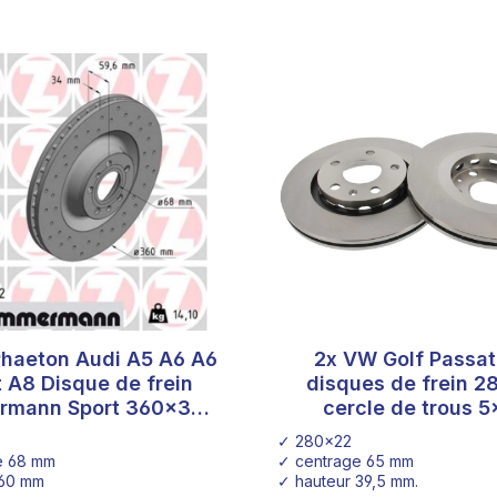
haeton Audi A5 A6 A6
2x VW Golf Passa
 A8 Disque de frein
disques de frein 2
rmann Sport 360x34
cercle de trous 5
100.3305.52
conversion frein Golf 
✓ 280x22
e 68 mm
✓ centrage 65 mm
 60 mm
✓ hauteur 39,5 mm.