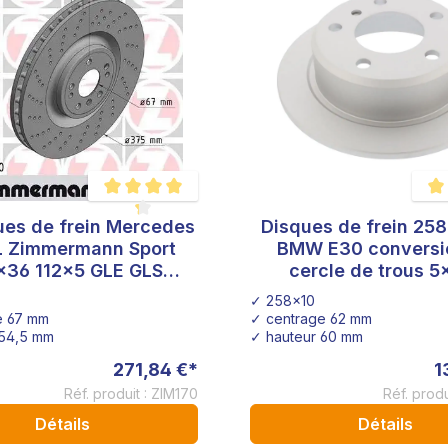
ues de frein Mercedes
Disques de frein 2
Note moyenne de 4.2 sur 5 étoiles
Note
L Zimmermann Sport
BMW E30 conversi
x36 112x5 GLE GLS
cercle de trous 5
400.3684.20
plug&play essieu a
✓ 258x10
e 67 mm
✓ centrage 62 mm
 54,5 mm
✓ hauteur 60 mm
271,84 €*
1
Réf. produit : ZIM170
Réf. prod
Détails
Détails