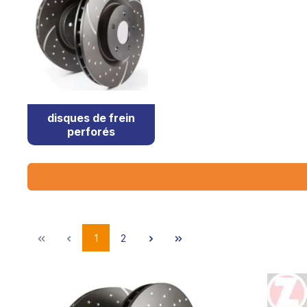
disques de frein
perforés
1
2