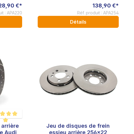
28,90 €*
138,90 €*
uit : APA220
Réf. produit : APA254
Détails
 arrière
Jeu de disques de frein
 moyenne de 5 sur 5 étoiles
e Audi
essieu arrière 256x22