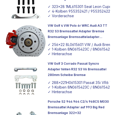
✓ 323x28 1ML615301 Seat Leon Cupra 
✓ 4-Kolben 955352421 / 955352422 Po
✓ Vorderachse
VW Golf 4 VW Polo 6r WRC Audi A3 TT
R32 S3 Bremssattel Adapter Bremse
Bremsanlage Bremssatteladapter
256x22
✓ 256x22 8L0615601 VW / Audi Brems
✓ 1-Kolben 8N0615423C / 8N0615424C R
✓ Hinterachse
VW Golf 3 Corrado Passat Syncro
Adapter hinten R32 S3 V6 Bremssattel
280mm Scheibe Bremse
✓ 288x221H0615301 Passat 35i VR6 V
✓ 1-Kolben 8N0615423C / 8N0615424C V
✓ Hinterachse
Porsche S2 944 964 C2/4 968CS M030
Bremssattel Adapter auf 993 Big Red
Bremsanlage 322x32