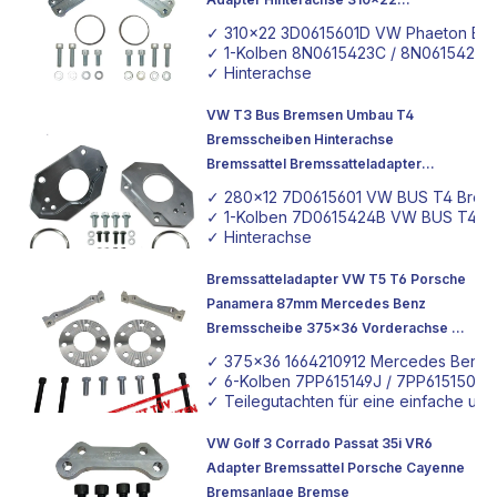
Bremsscheibe
✓ 310x22 3D0615601D VW Phaeton Br
✓ 1-Kolben 8N0615423C / 8N0615424C V
✓ Hinterachse
VW T3 Bus Bremsen Umbau T4
Bremsscheiben Hinterachse
Bremssattel Bremssatteladapter
Adapter
✓ 280x12 7D0615601 VW BUS T4 Brem
✓ 1-Kolben 7D0615424B VW BUS T4 Br
✓ Hinterachse
Bremssatteladapter VW T5 T6 Porsche
Panamera 87mm Mercedes Benz
Bremsscheibe 375x36 Vorderachse mit
TÜV Teilegutachten
✓ 375x36 1664210912 Mercedes Benz 
✓ 6-Kolben 7PP615149J / 7PP615150J 
✓ Teilegutachten für eine einfache un
VW Golf 3 Corrado Passat 35i VR6
Adapter Bremssattel Porsche Cayenne
Bremsanlage Bremse