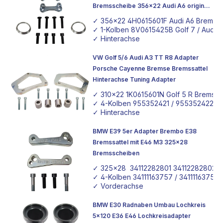
Bremsscheibe 356x22 Audi A6 original
Bremssattel
✓ 356x22 4H0615601F Audi A6 Bremss
✓ 1-Kolben 8V0615425B Golf 7 / Audi S
✓ Hinterachse
VW Golf 5/6 Audi A3 TT R8 Adapter
Porsche Cayenne Bremse Bremssattel
Hinterachse Tuning Adapter
✓ 310x22 1K0615601N Golf 5 R Bremss
✓ 4-Kolben 955352421 / 955352422 Po
✓ Hinterachse
BMW E39 5er Adapter Brembo E38
Bremssattel mit E46 M3 325x28
Bremsscheiben
✓ 325x28 34112282801 34112282802 
✓ 4-Kolben 34111163757 / 34111163758
✓ Vorderachse
BMW E30 Radnaben Umbau Lochkreis
5x120 E36 E46 Lochkreisadapter