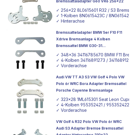
Bremssattaladapter G60 VR6 256x22
✓ 256x22 8L0615601 R32 / S3 Bremssc
✓ 1-Kolben 8N0615423C / 8N0615424C R
✓ Hinterachse
Bremssatteladapter BMW 5er F10 F11
Xdrive Bremsanlage 4 Kolben
Bremssattel BMW G30-31
Bremsscheibe 348x36 Tuning Adapter
✓ 348x36 34116785670 BMW F11 Brem
✓ 4-Kolben 34116891273 / 34116891274
✓ Vorderachse
Audi VW TT A3 S3 VW Golf 4 Polo VW
Polo 6r WRC Bora Adapter Bremssattel
Porsche Cayenne Bremsanlage
✓ 323x28 1ML615301 Seat Leon Cupra 
✓ 4-Kolben 955352421 / 955352422 Po
✓ Vorderachse
VW Golf 4 R32 Polo VW Polo 6r WRC
Audi S3 Adapter Bremse Bremssattel
Adapter Hinterachse 310x22