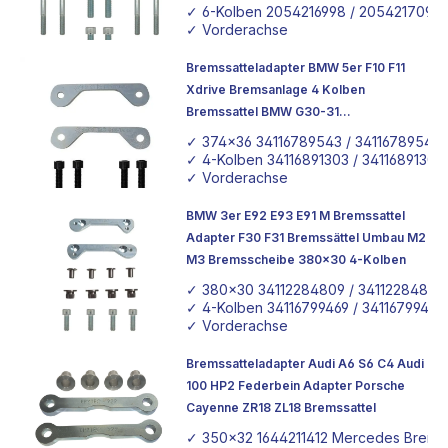
✓ 6-Kolben 2054216998 / 2054217098 
✓ Vorderachse
Bremssatteladapter BMW 5er F10 F11
Xdrive Bremsanlage 4 Kolben
Bremssattel BMW G30-31
Bremsscheibe 374x36 Tuning Adapter
✓ 374x36 34116789543 / 34116789544
✓ 4-Kolben 34116891303 / 3411689130
✓ Vorderachse
BMW 3er E92 E93 E91 M Bremssattel
Adapter F30 F31 Bremssättel Umbau M2
M3 Bremsscheibe 380x30 4-Kolben
✓ 380x30 34112284809 / 34112284810 
✓ 4-Kolben 34116799469 / 34116799470
✓ Vorderachse
Bremssatteladapter Audi A6 S6 C4 Audi
100 HP2 Federbein Adapter Porsche
Cayenne ZR18 ZL18 Bremssattel
✓ 350x32 1644211412 Mercedes Brems