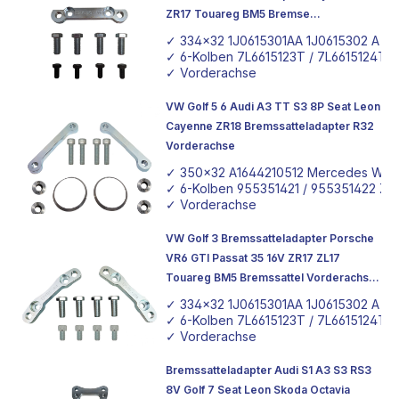
ZR17 Touareg BM5 Bremse
Bremsanlage 334x32
✓ 334x32 1J0615301AA 1J0615302 A Go
✓ 6-Kolben 7L6615123T / 7L6615124T o
✓ Vorderachse
VW Golf 5 6 Audi A3 TT S3 8P Seat Leon
Cayenne ZR18 Bremssatteladapter R32
Vorderachse
✓ 350x32 A1644210512 Mercedes W16
✓ 6-Kolben 955351421 / 955351422 Z18
✓ Vorderachse
VW Golf 3 Bremssatteladapter Porsche
VR6 GTI Passat 35 16V ZR17 ZL17
Touareg BM5 Bremssattel Vorderachse
334x32
✓ 334x32 1J0615301AA 1J0615302 A Go
✓ 6-Kolben 7L6615123T / 7L6615124T o
✓ Vorderachse
Bremssatteladapter Audi S1 A3 S3 RS3
8V Golf 7 Seat Leon Skoda Octavia