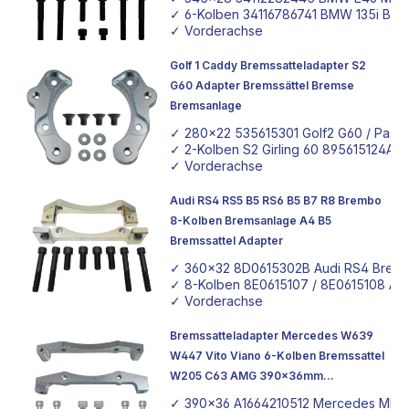
✓ 6-Kolben 34116786741 BMW 135i Brem
✓ Vorderachse
Golf 1 Caddy Bremssatteladapter S2
G60 Adapter Bremssättel Bremse
Bremsanlage
✓ 280x22 535615301 Golf2 G60 / Pass
✓ 2-Kolben S2 Girling 60 895615124A /
✓ Vorderachse
Audi RS4 RS5 B5 RS6 B5 B7 R8 Brembo
8-Kolben Bremsanlage A4 B5
Bremssattel Adapter
✓ 360x32 8D0615302B Audi RS4 Brem
✓ 8-Kolben 8E0615107 / 8E0615108 Aud
✓ Vorderachse
Bremssatteladapter Mercedes W639
W447 Vito Viano 6-Kolben Bremssattel
W205 C63 AMG 390x36mm
Bremsscheibe Mercedes ML 63 W166
✓ 390x36 A1664210512 Mercedes ML 6