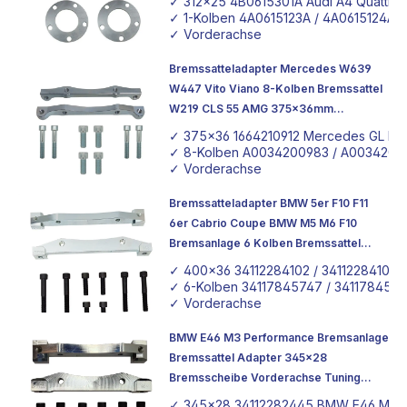
✓ 312x25 4B0615301A Audi A4 Quattro 
✓ 1-Kolben 4A0615123A / 4A0615124A Aud
✓ Vorderachse
Bremssatteladapter Mercedes W639
W447 Vito Viano 8-Kolben Bremssattel
W219 CLS 55 AMG 375x36mm
Mercedes GL Bremsscheibe
✓ 375x36 1664210912 Mercedes GL Br
✓ 8-Kolben A0034200983 / A00342010
✓ Vorderachse
Bremssatteladapter BMW 5er F10 F11
6er Cabrio Coupe BMW M5 M6 F10
Bremsanlage 6 Kolben Bremssattel
Bremsscheibe 400x36Tuning Adapter
✓ 400x36 34112284102 / 34112284101
✓ 6-Kolben 34117845747 / 341178457
✓ Vorderachse
BMW E46 M3 Performance Bremsanlage
Bremssattel Adapter 345x28
Bremsscheibe Vorderachse Tuning
Adapter
✓ 345x28 34112282445 BMW E46 M3 C