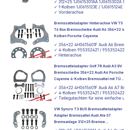
✓ 312x25 1J0615301AA 1J0615302A S3 
✓ 1-Kolben 1J0615123E / 1J0615124E S3 
✓ Vorderachse
Bremssatteladapter Hinterachse VW T5
T6 Bus Bremsscheibe Audi A6 356x22 4
Kolben Porsche Cayenne
✓ 356x22 4H0615601F Audi A6 Bremss
✓ 4-Kolben 955352421 / 955352422 Po
✓ Hinterachse
Bremssatteladapter Golf 7R Audi A3 8V
Bremsscheibe 356x22 Audi A6 Porsche
Cayenne 4-Kolben Bremssattel mit TÜV
Teilegutachten
✓ 356x22 4H0615601F Audi A6 A7 Bre
✓ 4-Kolben 955352421 / 955352422 Po
✓ Teilegutachten für eine einfache un
VW Syncro T3 BUS Bremssatteladapter
Adapter Bremssattel Audi Ate 57
Bremsanlage 312x25 Bremse
Vorderachse