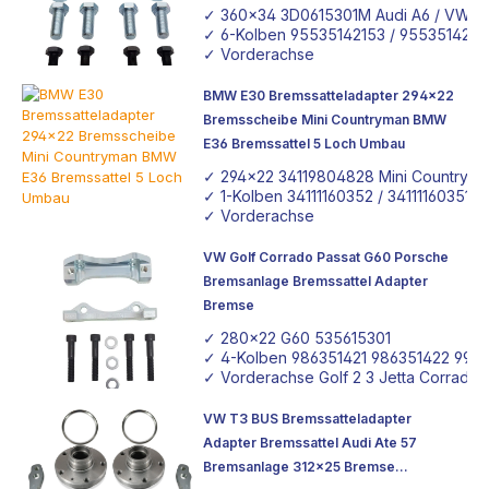
Tuning Adapter
✓ 360x34 3D0615301M Audi A6 / VW P
✓ 6-Kolben 95535142153 / 9553514225
✓ Vorderachse
BMW E30 Bremssatteladapter 294x22
Bremsscheibe Mini Countryman BMW
E36 Bremssattel 5 Loch Umbau
✓ 294x22 34119804828 Mini Countrym
✓ 1-Kolben 34111160352 / 34111160351 
✓ Vorderachse
VW Golf Corrado Passat G60 Porsche
Bremsanlage Bremssattel Adapter
Bremse
✓ 280x22 G60 535615301
✓ 4-Kolben 986351421 986351422 99635
✓ Vorderachse Golf 2 3 Jetta Corrado
VW T3 BUS Bremssatteladapter
Adapter Bremssattel Audi Ate 57
Bremsanlage 312x25 Bremse