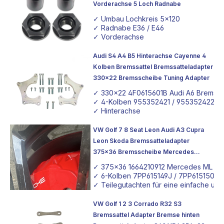
Vorderachse 5 Loch Radnabe
✓ Umbau Lochkreis 5x120
✓ Radnabe E36 / E46
✓ Vorderachse
Audi S4 A4 B5 Hinterachse Cayenne 4
Kolben Bremssattel Bremssatteladapter
330x22 Bremsscheibe Tuning Adapter
✓ 330x22 4F0615601B Audi A6 Bremss
✓ 4-Kolben 955352421 / 955352422 Po
✓ Hinterachse
VW Golf 7 8 Seat Leon Audi A3 Cupra
Leon Skoda Bremssatteladapter
375x36 Bremsscheibe Mercedes
Porsche Panamera Bremssattel mit TÜV
✓ 375x36 1664210912 Mercedes ML / 
Teilegutachten
✓ 6-Kolben 7PP615149J / 7PP615150J 
✓ Teilegutachten für eine einfache un
VW Golf 1 2 3 Corrado R32 S3
Bremssattel Adapter Bremse hinten