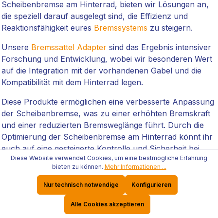
Scheibenbremse am Hinterrad, bieten wir Lösungen an,
die speziell darauf ausgelegt sind, die Effizienz und
Reaktionsfähigkeit eures
Bremssystems
zu steigern.
Unsere
Bremssattel Adapter
sind das Ergebnis intensiver
Forschung und Entwicklung, wobei wir besonderen Wert
auf die Integration mit der vorhandenen Gabel und die
Kompatibilität mit dem Hinterrad legen.
Diese Produkte ermöglichen eine verbesserte Anpassung
der Scheibenbremse, was zu einer erhöhten Bremskraft
und einer reduzierten Bremsweglänge führt. Durch die
Optimierung der Scheibenbremse am Hinterrad könnt ihr
euch auf eine gesteigerte Kontrolle und Sicherheit bei
Diese Website verwendet Cookies, um eine bestmögliche Erfahrung
allen Fahrsituationen verlassen.
bieten zu können.
Mehr Informationen ...
Überdies bieten wir bei
Epytec
individuelle Lösungen an,
Nur technisch notwendige
Konfigurieren
um auf die einzigartigen Anforderungen jedes Fahrzeugs
und seiner Besitzer einzugehen. Unsere
Alle Cookies akzeptieren
Sonderanfertigungen sind perfekt auf die spezifischen