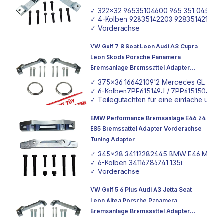
✓ 322x32 96535104600 965 351 045 0
✓ 4-Kolben 92835142203 92835142103 
✓ Vorderachse
VW Golf 7 8 Seat Leon Audi A3 Cupra
Leon Skoda Porsche Panamera
Bremsanlage Bremssattel Adapter
375x36 Tuning Adapter mit TÜV
✓ 375x36 1664210912 Mercedes GL Br
Teilegutachten
✓ 6-Kolben7PP615149J / 7PP615150J P
✓ Teilegutachten für eine einfache un
BMW Performance Bremsanlage E46 Z4
E85 Bremssattel Adapter Vorderachse
Tuning Adapter
✓ 345x28 34112282445 BMW E46 M3 C
✓ 6-Kolben 34116786741 135i
✓ Vorderachse
VW Golf 5 6 Plus Audi A3 Jetta Seat
Leon Altea Porsche Panamera
Bremsanlage Bremssattel Adapter