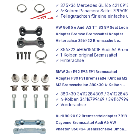
375x36 Tuning Adapter mit TÜV
✓ 375x36 Mercedes GL 166 421 0912 S
Teilegutachten
✓ 6-Kolben Panamera Sattel 7PP615149
✓ Teilegutachten für eine einfache un
VW Golf 5 6 Audi A3 TT S3 8P Seat Leon
Adapter Bremse Bremssattel Adapter
Hinterachse 356x22 Bremsscheibe
Tuning Adapter
✓ 356x22 4H0615601F Audi A6 Bremss
✓ 1-Kolben original Bremssattel
✓ Hinterachse
BMW 3er E92 E93 E91 Bremssattel
Adapter F30 F31 Bremssättel Umbau M2
M3 Bremsscheibe 380x30 4-Kolben
Vorne
✓ 380x30 34112284809 / 34112284810
✓ 4-Kolben 34116799469 / 34116799470
✓ Vorderachse
Audi 80 90 S2 Bremssatteladapter ZR18
Cayenne Bremssattel Audi A6 VW
Phaeton 360x34 Bremsscheibe Umbau