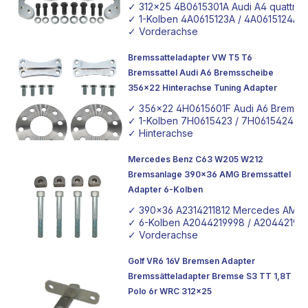
Vorderachse
✓ 312x25 4B0615301A Audi A4 quattro 
✓ 1-Kolben 4A0615123A / 4A0615124A Aud
✓ Vorderachse
Bremssatteladapter VW T5 T6
Bremssattel Audi A6 Bremsscheibe
356x22 Hinterachse Tuning Adapter
✓ 356x22 4H0615601F Audi A6 Bremss
✓ 1-Kolben 7H0615423 / 7H0615424 VW
✓ Hinterachse
Mercedes Benz C63 W205 W212
Bremsanlage 390x36 AMG Bremssattel
Adapter 6-Kolben
✓ 390x36 A2314211812 Mercedes AMG 
✓ 6-Kolben A2044219998 / A20442197
✓ Vorderachse
Golf VR6 16V Bremsen Adapter
Bremssätteladapter Bremse S3 TT 1,8T
Polo 6r WRC 312x25