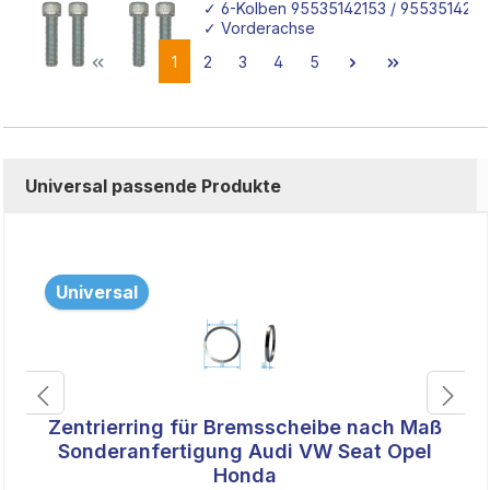
✓ 6-Kolben 95535142153 / 9553514225
✓ Vorderachse
1
2
3
4
5
Universal passende Produkte
Universal
Zentrierring für Bremsscheibe nach Maß
Sonderanfertigung Audi VW Seat Opel
Honda