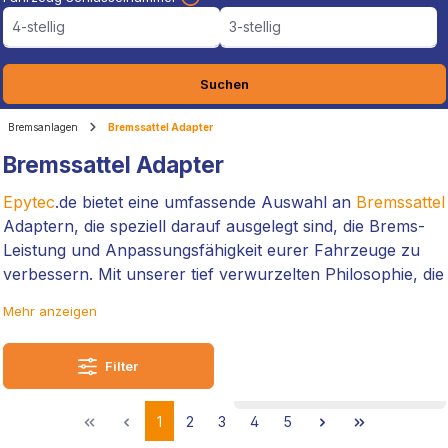
4-stellig
3-stellig
Suchen
Bremsanlagen
Bremssattel Adapter
Bremssattel Adapter
Epytec
.de bietet eine umfassende Auswahl an
Bremssattel
Adaptern, die speziell darauf ausgelegt sind, die Brems-
Leistung und Anpassungsfähigkeit eurer Fahrzeuge zu
verbessern. Mit unserer tief verwurzelten Philosophie, die
auf Unabhängigkeit, Qualität "Made in Germany",
Mehr anzeigen
Innovation und Kundenzufriedenheit basiert, entwickeln
wir
Bremssattel Adapter
, die eine einfache Integration in
Filter
alle Fahrzeugmodelle ermöglichen.
Wir verstehen, dass trotz unseres großen Angebots
1
2
3
4
5
spezifische Bedürfnisse bestehen können, die durch