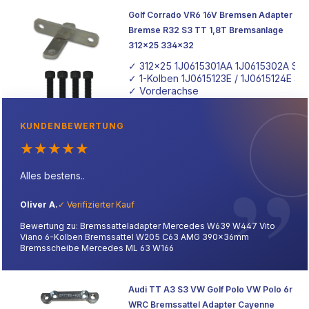
zu gestalten.
Golf Corrado VR6 16V Bremsen Adapter
Bremse R32 S3 TT 1,8T Bremsanlage
312x25 334x32
✓ 312x25 1J0615301AA 1J0615302A S3 
✓ 1-Kolben 1J0615123E / 1J0615124E S3 
✓ Vorderachse
KUNDENBEWERTUNG
★
★
★
★
★
Alles bestens..
Oliver A.
✓ Verifizierter Kauf
Bewertung zu: Bremssatteladapter Mercedes W639 W447 Vito
Viano 6-Kolben Bremssattel W205 C63 AMG 390x36mm
Bremsscheibe Mercedes ML 63 W166
Audi TT A3 S3 VW Golf Polo VW Polo 6r
WRC Bremssattel Adapter Cayenne