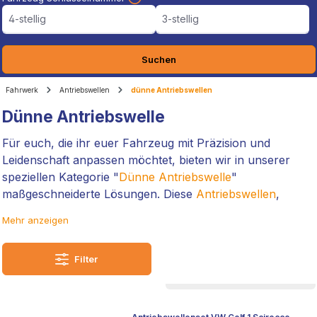
4-stellig
3-stellig
Suchen
Fahrwerk
Antriebswellen
dünne Antriebswellen
Dünne Antriebswelle
Für euch, die ihr euer Fahrzeug mit Präzision und
Leidenschaft anpassen möchtet, bieten wir in unserer
speziellen Kategorie "
Dünne Antriebswelle
"
maßgeschneiderte Lösungen. Diese
Antriebswellen
,
gefertigt mit der Expertise und Qualität, sind die ideale
Mehr anzeigen
Wahl für tiefergelegte Autos, bei denen es auf jedes Detail
ankommt.
Filter
Sie kombinieren hohe Funktionalität mit einer perfekten
Passform, um eurem Fahrzeug nicht nur eine
verbesserte Performance, sondern auch eine extreme