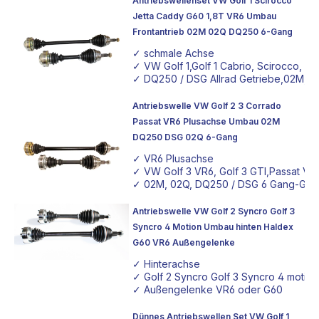
Antriebswellenset VW Golf 1 Scirocco
Tieferlegung
verleihen. Mit unserer langjährigen
Jetta Caddy G60 1,8T VR6 Umbau
Erfahrung und dem direkten Draht zu euch, unseren
Frontantrieb 02M 02Q DQ250 6-Gang
Kunden, streben wir danach, eure Tuning-Träume
✓ schmale Achse
Wirklichkeit werden zu lassen.
✓ VW Golf 1,Golf 1 Cabrio, Scirocco, Ca
✓ DQ250 / DSG Allrad Getriebe,02M, 0
Entdeckt jetzt, wie unsere dünnen
Antriebswellen
euer
Fahrzeug auf das nächste Level heben können.
Antriebswelle VW Golf 2 3 Corrado
Passat VR6 Plusachse Umbau 02M
DQ250 DSG 02Q 6-Gang
✓ VR6 Plusachse
✓ VW Golf 3 VR6, Golf 3 GTI,Passat VR
✓ 02M, 02Q, DQ250 / DSG 6 Gang-Get
Antriebswelle VW Golf 2 Syncro Golf 3
Syncro 4 Motion Umbau hinten Haldex
G60 VR6 Außengelenke
✓ Hinterachse
✓ Golf 2 Syncro Golf 3 Syncro 4 motion
✓ Außengelenke VR6 oder G60
Dünnes Antriebswellen Set VW Golf 1