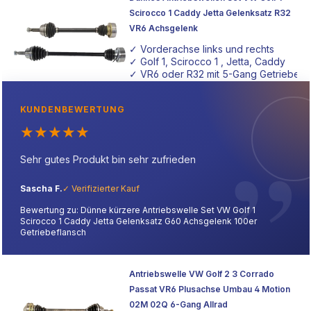
Scirocco 1 Caddy Jetta Gelenksatz R32
VR6 Achsgelenk
✓ Vorderachse links und rechts
✓ Golf 1, Scirocco 1 , Jetta, Caddy
✓ VR6 oder R32 mit 5-Gang Getriebe
KUNDENBEWERTUNG
★
★
★
★
★
Sehr gutes Produkt bin sehr zufrieden
Sascha F.
✓ Verifizierter Kauf
Bewertung zu: Dünne kürzere Antriebswelle Set VW Golf 1
Scirocco 1 Caddy Jetta Gelenksatz G60 Achsgelenk 100er
Getriebeflansch
Antriebswelle VW Golf 2 3 Corrado
Passat VR6 Plusachse Umbau 4 Motion
02M 02Q 6-Gang Allrad