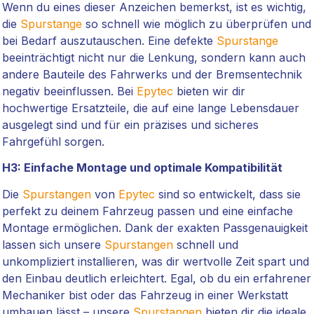
Wenn du eines dieser Anzeichen bemerkst, ist es wichtig,
die
Spurstange
so schnell wie möglich zu überprüfen und
bei Bedarf auszutauschen. Eine defekte
Spurstange
beeinträchtigt nicht nur die Lenkung, sondern kann auch
andere Bauteile des Fahrwerks und der Bremsentechnik
negativ beeinflussen. Bei
Epytec
bieten wir dir
hochwertige Ersatzteile, die auf eine lange Lebensdauer
ausgelegt sind und für ein präzises und sicheres
Fahrgefühl sorgen.
H3: Einfache Montage und optimale Kompatibilität
Die
Spurstangen
von
Epytec
sind so entwickelt, dass sie
perfekt zu deinem Fahrzeug passen und eine einfache
Montage ermöglichen. Dank der exakten Passgenauigkeit
lassen sich unsere
Spurstangen
schnell und
unkompliziert installieren, was dir wertvolle Zeit spart und
den Einbau deutlich erleichtert. Egal, ob du ein erfahrener
Mechaniker bist oder das Fahrzeug in einer Werkstatt
umbauen lässt – unsere
Spurstangen
bieten dir die ideale