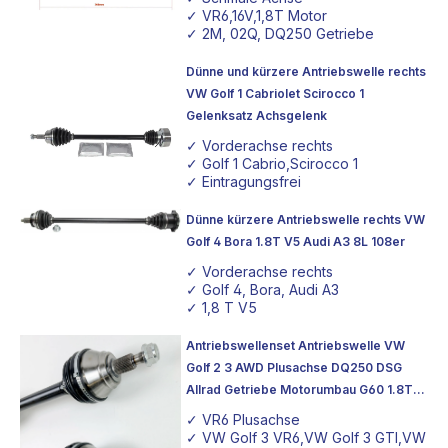
✓ VR6,16V,1,8T Motor
✓ 2M, 02Q, DQ250 Getriebe
Dünne und kürzere Antriebswelle rechts
VW Golf 1 Cabriolet Scirocco 1
Gelenksatz Achsgelenk
✓ Vorderachse rechts
✓ Golf 1 Cabrio,Scirocco 1
✓ Eintragungsfrei
Dünne kürzere Antriebswelle rechts VW
Golf 4 Bora 1.8T V5 Audi A3 8L 108er
✓ Vorderachse rechts
✓ Golf 4, Bora, Audi A3
✓ 1,8 T V5
✓ 108er Getriebeflansch
Antriebswellenset Antriebswelle VW
Golf 2 3 AWD Plusachse DQ250 DSG
Allrad Getriebe Motorumbau G60 1.8T
16V
✓ VR6 Plusachse
✓ VW Golf 3 VR6,VW Golf 3 GTI,VW P