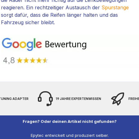
die Räder nicht mehr richtig auf die Lenkbewegungen
reagieren. Ein rechtzeitiger Austausch der
Spurstange
sorgt dafür, dass die Reifen länger halten und das
Fahrzeug sicher bleibt.
 TUNING ADAPTER
19 JAHRE EXPERTENWISSEN
FREIH
Fragen? Oder deinen Artikel nicht gefunden?
Epytec entwickelt und produziert selber.