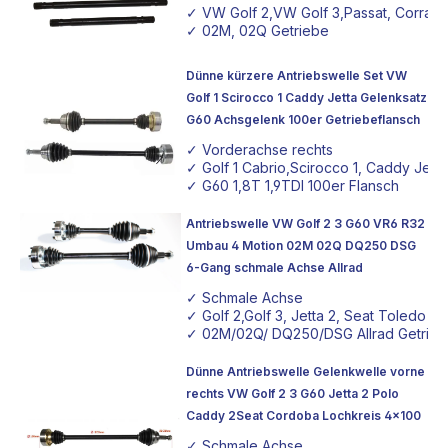
✓ VW Golf 2,VW Golf 3,Passat, Corrad
✓ 02M, 02Q Getriebe
Dünne kürzere Antriebswelle Set VW
Golf 1 Scirocco 1 Caddy Jetta Gelenksatz
G60 Achsgelenk 100er Getriebeflansch
✓ Vorderachse rechts
✓ Golf 1 Cabrio,Scirocco 1, Caddy Jetta
✓ G60 1,8T 1,9TDI 100er Flansch
Antriebswelle VW Golf 2 3 G60 VR6 R32
Umbau 4 Motion 02M 02Q DQ250 DSG
6-Gang schmale Achse Allrad
✓ Schmale Achse
✓ Golf 2,Golf 3, Jetta 2, Seat Toledo
✓ 02M/02Q/ DQ250/DSG Allrad Getrie
Dünne Antriebswelle Gelenkwelle vorne
rechts VW Golf 2 3 G60 Jetta 2 Polo
Caddy 2Seat Cordoba Lochkreis 4x100
✓ Schmale Achse