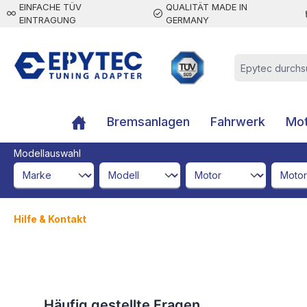
EINFACHE TÜV
QUALITÄT MADE IN
inhalt springen
EINTRAGUNG
GERMANY
Bremsanlagen
Fahrwerk
Mot
Modellauswahl
brandId
modelId
engineId
engine
Hilfe & Kontakt