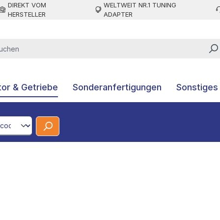
DIREKT VOM
WELTWEIT NR.1 TUNING
HERSTELLER
ADAPTER
or & Getriebe
Sonderanfertigungen
Sonstiges
CodeId
n