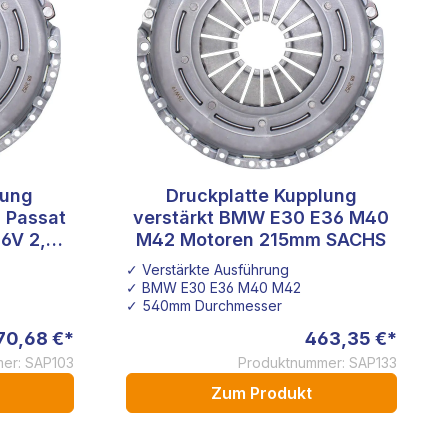
lung
Druckplatte Kupplung
3 Passat
verstärkt BMW E30 E36 M40
16V 2,0
M42 Motoren 215mm SACHS
S
✓ Verstärkte Ausführung
✓ BMW E30 E36 M40 M42
✓ 540mm Durchmesser
70,68 €*
463,35 €*
er: SAP103
Produktnummer: SAP133
Zum Produkt