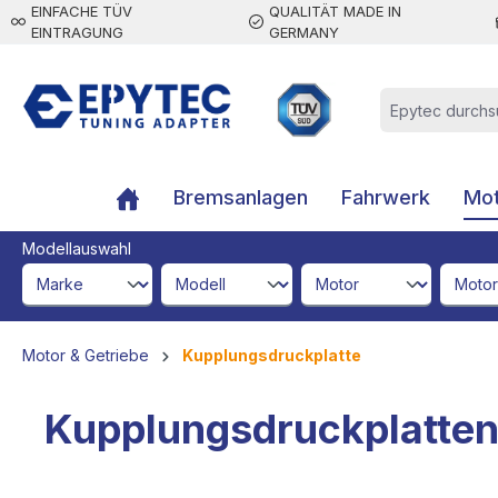
EINFACHE TÜV
QUALITÄT MADE IN
inhalt springen
EINTRAGUNG
GERMANY
Bremsanlagen
Fahrwerk
Mot
Modellauswahl
brandId
modelId
engineId
engine
Motor & Getriebe
Kupplungsdruckplatte
Kupplungsdruckplatte