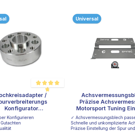
sal
Universal
ochkreisadapter /
Achsvermessungsb
von 5 von 5 Sternen
Durchschnittliche Bewertung von 4.8 von 5 Sternen
purverbreiterungs
Präzise Achsverme
Konfigurator
Motorsport Tuning Ei
onderanfertigung
Spur- und Sturzeinst
renzer aus Edelstahl, passend für alle Fahrzeuge
er Konfigurieren
✓ Achsvermessungsblech passen
 Gutachten
Schnelle und unkomplizierte A
alität
Präzise Einstellung der Spur un