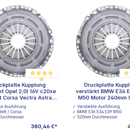
ckplatte Kupplung
Druckplatte Kupp
Durchschnittliche Bewertung von 5 von 5 Sternen
Durc
kt Opel 2,0l 16V c20xe
verstärkt BMW E36 
t Corsa Vectra Astra
M50 Motor 240mm 
 Manta 228mm SACHS
te Ausführung
✓ Verstärkte Ausführung
ett / Corsa
✓ BMW E36 E34 E39 M50
Durchmesser
✓ 520mm Durchmesser
380,46 €*