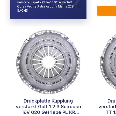
verstärkt Opel 2,0l 16V c20xe Kadett
Corsa Vectra Astra Ascona Manta 228mm
SACHS
Druckplatte Kupplung
Dru
verstärkt Golf 1 2 3 Scirocco
verstär
16V 020 Getriebe PL KR
TT 1