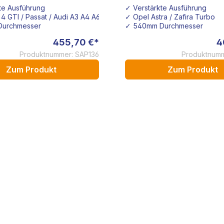
ttro 240mm SACHS
Turbo Z20LET Mot
te Ausführung
✓ Verstärkte Ausführung
228mm SACH
4 GTI / Passat / Audi A3 A4 A6
✓ Opel Astra / Zafira Turbo
urchmesser
✓ 540mm Durchmesser
455,70 €*
4
Produktnummer: SAP136
Produktnumm
Zum Produkt
Zum Produkt