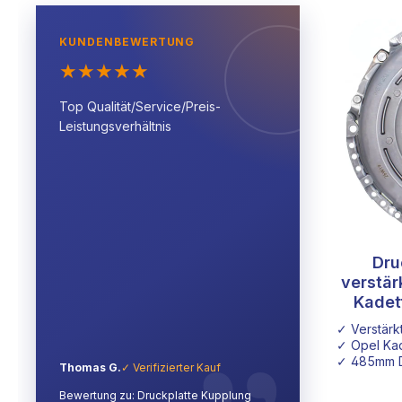
KUNDENBEWERTUNG
★
★
★
★
★
Top Qualität/Service/Preis-
Leistungsverhältnis
Dru
verstär
Kadet
Ascona
✓ Verstärk
✓ Opel Kad
✓ 485mm 
Thomas G.
✓ Verifizierter Kauf
Bewertung zu: Druckplatte Kupplung