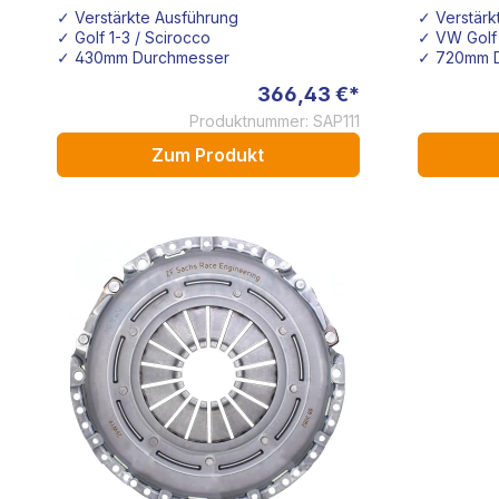
210mm SACHS
qua
✓ Verstärkte Ausführung
✓ Verstärk
✓ Golf 1-3 / Scirocco
✓ VW Golf 
✓ 430mm Durchmesser
✓ 720mm D
366,43 €*
Produktnummer: SAP111
Zum Produkt