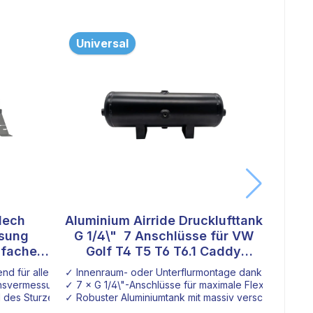
Universal
Univ
lech
Aluminium Airride Drucklufttank
ssung
G 1/4\"  7 Anschlüsse für VW
nfache
Golf T4 T5 T6 T6.1 Caddy
ellung
Crafter Sprinter & Transit
d für alle Fahrzeuge
✓ Innenraum- oder Unterflurmontage dank Anschlüsse
✓ Brems
chsvermessung ohne Werkstattbesuch
✓ 7 × G 1/4\"-Anschlüsse für maximale Flexibilität.
✓ für 
d des Sturzes für optimales Fahrverhalten
✓ Robuster Aluminiumtank mit massiv verschweißten
✓ Anga