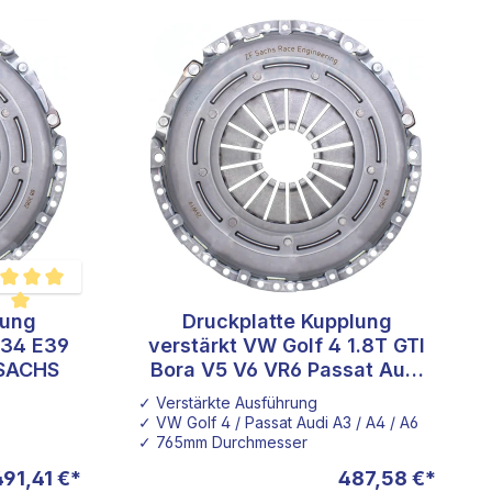
lung
Druckplatte Kupplung
hschnittliche Bewertung von 5 von 5 Sternen
E34 E39
verstärkt VW Golf 4 1.8T GTI
SACHS
Bora V5 V6 VR6 Passat Audi
A3 A4 A6 TT Seat Leon Ibizia
✓ Verstärkte Ausführung
240mm 240 mm SACHS
✓ VW Golf 4 / Passat Audi A3 / A4 / A6
✓ 765mm Durchmesser
491,41 €*
487,58 €*