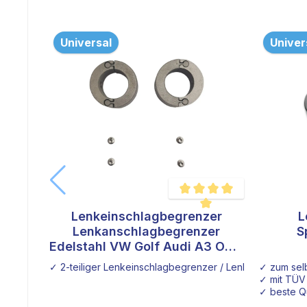
Universal
Univer
Lenkeinschlagbegrenzer
L
Durchschnittliche Bewertung 
Lenkanschlagbegrenzer
S
Edelstahl VW Golf Audi A3 Opel
Lenkstange
S
✓ 2-teiliger Lenkeinschlagbegrenzer / Lenkanschlagbeg
✓ zum selb
✓ mit TÜV
✓ beste Qu