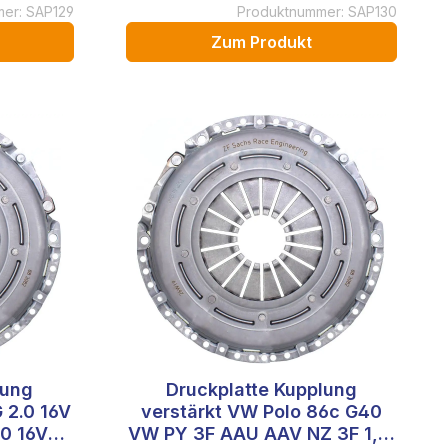
er: SAP129
Produktnummer: SAP130
Zum Produkt
lung
Druckplatte Kupplung
 2.0 16V
verstärkt VW Polo 86c G40
.0 16V
VW PY 3F AAU AAV NZ 3F 1,3l