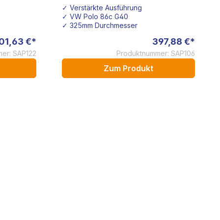
oren
200mm SACHS
✓ Verstärkte Ausführung
S
✓ VW Polo 86c G40
✓ 325mm Durchmesser
01,63 €*
397,88 €*
er: SAP122
Produktnummer: SAP106
Zum Produkt