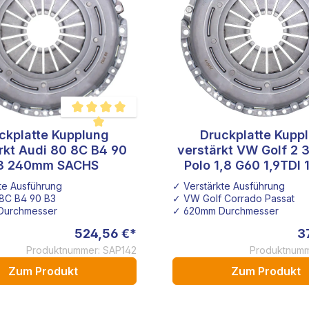
ckplatte Kupplung
Druckplatte Kupp
Durchschnittliche Bewertung von 5 von 5 Sternen
rkt Audi 80 8C B4 90
verstärkt VW Golf 2 
3 240mm SACHS
Polo 1,8 G60 1,9TDI 
228mm SACH
te Ausführung
✓ Verstärkte Ausführung
8C B4 90 B3
✓ VW Golf Corrado Passat
Durchmesser
✓ 620mm Durchmesser
524,56 €*
3
Produktnummer: SAP142
Produktnumm
Zum Produkt
Zum Produkt