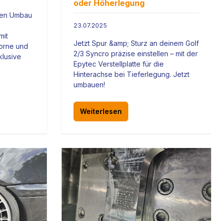
oder Höherlegung
 den Umbau
23.07.2025
mit
Jetzt Spur &amp; Sturz an deinem Golf
vorne und
2/3 Syncro präzise einstellen – mit der
klusive
Epytec Verstellplatte für die
Hinterachse bei Tieferlegung. Jetzt
umbauen!
Weiterlesen