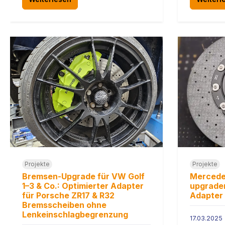
Projekte
Projekte
Bremsen-Upgrade für VW Golf
Mercede
1–3 & Co.: Optimierter Adapter
upgraden
für Porsche ZR17 & R32
Adapter 
Bremsscheiben ohne
Lenkeinschlagbegrenzung
17.03.2025