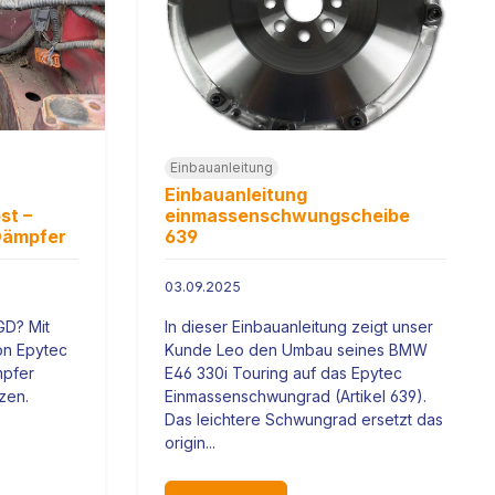
Einbauanleitung
Einbauanleitung
st –
einmassenschwungscheibe
 Dämpfer
639
03.09.2025
GD? Mit
In dieser Einbauanleitung zeigt unser
von Epytec
Kunde Leo den Umbau seines BMW
mpfer
E46 330i Touring auf das Epytec
zen.
Einmassenschwungrad (Artikel 639).
Das leichtere Schwungrad ersetzt das
origin...