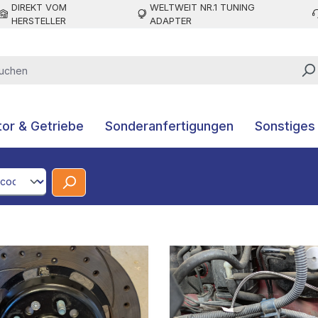
DIREKT VOM
WELTWEIT NR.1 TUNING
HERSTELLER
ADAPTER
or & Getriebe
Sonderanfertigungen
Sonstiges
CodeId