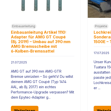
Einbauanleitung
Projekte
Einbauanleitung Artikel 1110:
Lochkre
Adapter für AMG GT Coupé
Sonderan
(Bj. 2019) – Umbau auf 390 mm
1500E – 
AMG Bremsscheibe mit
6‑Kolben-Bremssattel
17.07.2025
Unser Kund
21.07.2025
Tuatara 15
AMG GT auf 390 mm AMG-GTR
ausstatten
Bremse umrüsten – So geht’s! Du willst
passte jed
deinem AMG GT Coupé (Typ 1414
Lochkreisa
AAL, ab Bj. 2017) ein echtes
er ...
Performance-Upgrade verpassen? Mit
dem Epytec-Adapter g...
Weiterlesen
Weiterl