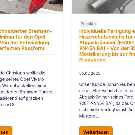
Projekte
hneiderter Bremsen-
Individuelle Fertigung 
mbau für den Opel
Hitzeschutzblechs für 
 Von der Entwicklung
Abgaskrümmer (E510D
perfekten Passform
9N454 BA) – Von der 3
Modellierung bis zur fi
Produktion
e Christoph wollte die
05.02.2025
ge seines Opel Vivaro
Unser Kunde Johannes benö
. Wir entwickelten einen
neues Hitzeschutzblech für
eiderten Bremsen-Tuning-
Abgaskrümmer seines Ford
asierend auf präzisen
928F-9N454 BA), da das Orig
 und 3...
nicht mehr verfügbar ist. A
Musters ...
esen
Weiterlesen