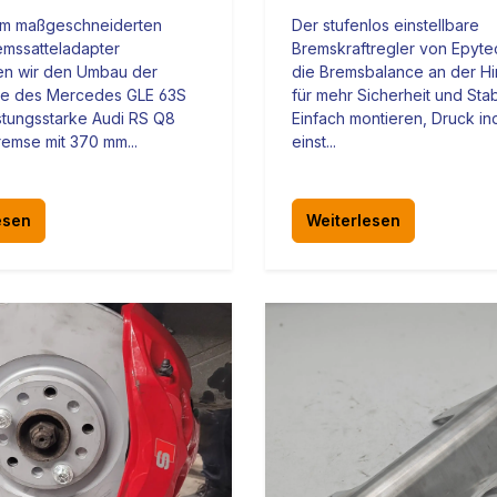
em maßgeschneiderten
Der stufenlos einstellbare
emssatteladapter
Bremskraftregler von Epytec
en wir den Umbau der
die Bremsbalance an der Hi
se des Mercedes GLE 63S
für mehr Sicherheit und Stabi
istungsstarke Audi RS Q8
Einfach montieren, Druck ind
emse mit 370 mm...
einst...
esen
Weiterlesen