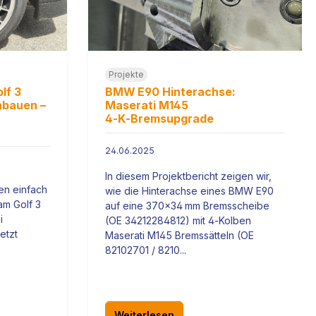
Projekte
lf 3
BMW E90 Hinterachse:
nbauen –
Maserati M145
4‑K‑Bremsupgrade
24.06.2025
In diesem Projektbericht zeigen wir,
en einfach
wie die Hinterachse eines BMW E90
am Golf 3
auf eine 370x34 mm Bremsscheibe
i
(OE 34212284812) mit 4‑Kolben
etzt
Maserati M145 Bremssätteln (OE
82102701 / 8210...
Weiterlesen