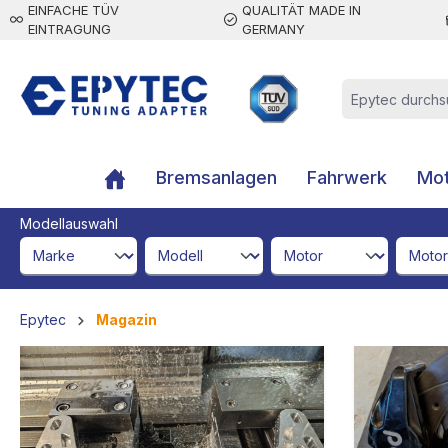
EINFACHE TÜV
QUALITÄT MADE IN
inhalt springen
EINTRAGUNG
GERMANY
Bremsanlagen
Fahrwerk
Mot
Modellauswahl
brandId
modelId
engineId
engine
Epytec
Magazin