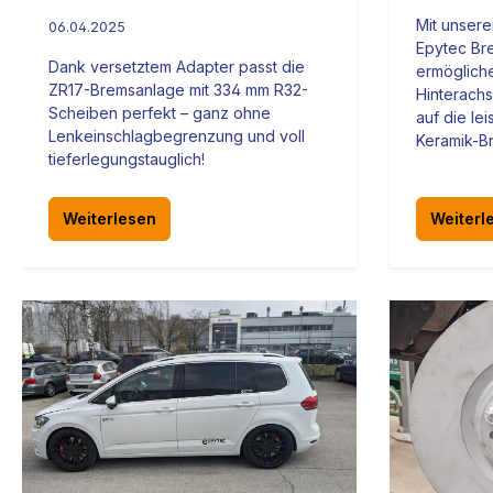
Mit unser
06.04.2025
Epytec Br
Dank versetztem Adapter passt die
ermöglich
ZR17-Bremsanlage mit 334 mm R32-
Hinterach
Scheiben perfekt – ganz ohne
auf die le
Lenkeinschlagbegrenzung und voll
Keramik-Br
tieferlegungstauglich!
Weiterlesen
Weiterl