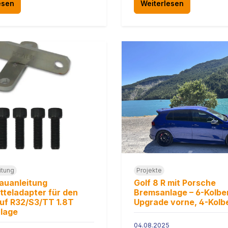
esen
Weiterlesen
itung
Projekte
auanleitung
Golf 8 R mit Porsche
teladapter für den
Bremsanlage – 6-Kolbe
uf R32/S3/TT 1.8T
Upgrade vorne, 4-Kolb
lage
04.08.2025