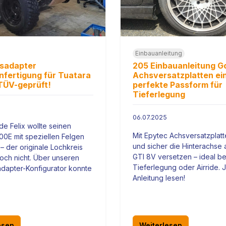
Einbauanleitung
isadapter
205 Einbauanleitung Go
fertigung für Tuatara
Achsversatzplatten ei
TÜV-geprüft!
perfekte Passform für
Tieferlegung
06.07.2025
e Felix wollte seinen
Mit Epytec Achsversatzplatt
00E mit speziellen Felgen
und sicher die Hinterachse 
 – der originale Lochkreis
GTI 8V versetzen – ideal be
och nicht. Über unseren
Tieferlegung oder Airride. J
dapter-Konfigurator konnte
Anleitung lesen!
esen
Weiterlesen