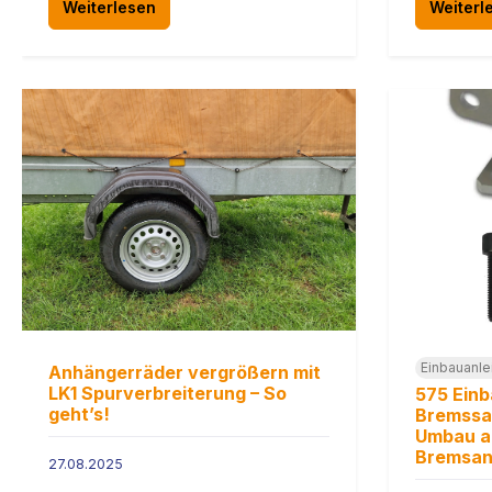
Weiterlesen
Weiterl
Einbauanle
Anhängerräder vergrößern mit
LK1 Spurverbreiterung – So
575 Einb
geht’s!
Bremssat
Umbau a
Bremsan
27.08.2025