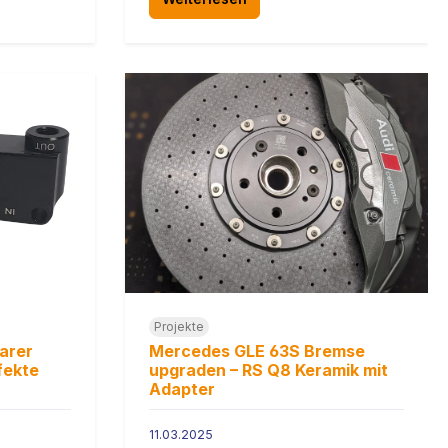
Projekte
barer
Mercedes GLE 63S Bremse
fekte
upgraden – RS Q8 Keramik mit
c
Adapter
11.03.2025