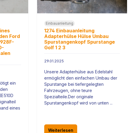
Einbauanleitung
eines
1274 Einbauanleitung
den Ford
Adapterhülse Hülse Umbau
 928F-
Spurstangenkopf Spurstange
D-
Golf 1 2 3
nalen
29.01.2025
Unsere Adapterhülse aus Edelstahl
ermöglicht den einfachen Umbau der
tigt ein
Spurstange bei tiefergelegten
 den
Fahrzeugen, ohne teure
 (E510D
Spezialteile.Der originale
inalteil
Spurstangenkopf wird von unten ...
nhand eines
Weiterlesen