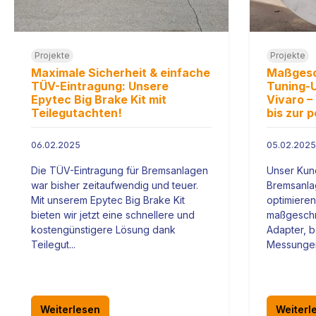
Projekte
Projekte
Maximale Sicherheit & einfache
Maßgesc
TÜV-Eintragung: Unsere
Tuning-U
Epytec Big Brake Kit mit
Vivaro –
Teilegutachten!
bis zur 
06.02.2025
05.02.2025
Die TÜV-Eintragung für Bremsanlagen
Unser Kund
war bisher zeitaufwendig und teuer.
Bremsanla
Mit unserem Epytec Big Brake Kit
optimieren
bieten wir jetzt eine schnellere und
maßgeschn
kostengünstigere Lösung dank
Adapter, b
Teilegut...
Messungen
Weiterlesen
Weiterl