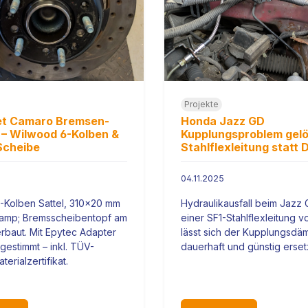
Projekte
et Camaro Bremsen-
Honda Jazz GD
– Wilwood 6-Kolben &
Kupplungsproblem gelö
Scheibe
Stahlflexleitung statt
04.11.2025
-Kolben Sattel, 310x20 mm
Hydraulikausfall beim Jazz 
amp; Bremsscheibentopf am
einer SF1-Stahlflexleitung 
baut. Mit Epytec Adapter
lässt sich der Kupplungsdä
gestimmt – inkl. TÜV-
dauerhaft und günstig erset
erialzertifikat.