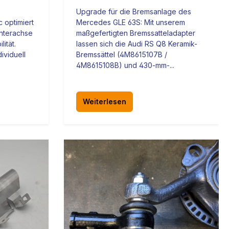
Upgrade für die Bremsanlage des
 optimiert
Mercedes GLE 63S: Mit unserem
nterachse
maßgefertigten Bremssatteladapter
lität.
lassen sich die Audi RS Q8 Keramik-
ividuell
Bremssättel (4M8615107B /
4M8615108B) und 430-mm-...
Weiterlesen