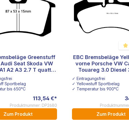
emsbeläge Greenstuff
EBC Bremsbeläge Yel
Durc
 Audi Seat Skoda VW
vorne Porsche VW C
A1 A2 A3 2.7 T quattro
Touareg 3.0 Diesel 
4.2 V8
ZR17 ZL17/ZR18 
ngsfrei
✓ Eintragungsfrei
Bremssättel
ff Sportbelag
✓ Yellowstuff Sportbelag
tur bis 650°C
✓ Temperatur bis 900°C
113,54 €*
3
Produktnummer: DP2680
Produktnummer
Zum Produkt
Zum Produkt