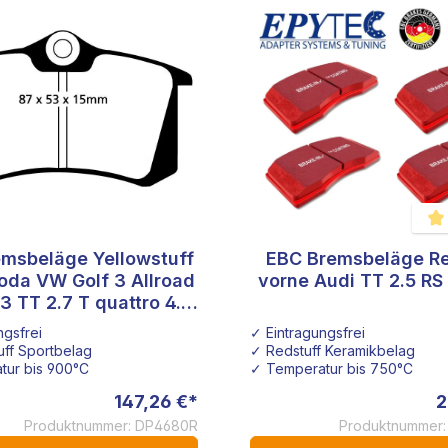
msbeläge Yellowstuff
EBC Bremsbeläge Re
 von 5 Sternen
Durc
oda VW Golf 3 Allroad
vorne Audi TT 2.5 RS
3 TT 2.7 T quattro 4.2
V8
ngsfrei
✓ Eintragungsfrei
uff Sportbelag
✓ Redstuff Keramikbelag
tur bis 900°C
✓ Temperatur bis 750°C
147,26 €*
2
Produktnummer: DP4680R
Produktnummer