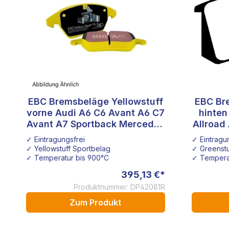
EBC Bremsbeläge Yellowstuff
EBC Br
vorne Audi A6 C6 Avant A6 C7
hinten
Avant A7 Sportback Mercedes
Allroad 
Benz AMG 63 S
✓ Eintragungsfrei
✓ Eintragu
✓ Yellowstuff Sportbelag
✓ Greenstu
✓ Temperatur bis 900°C
✓ Tempera
395,13 €*
Produktnummer: DP42081R
Zum Produkt