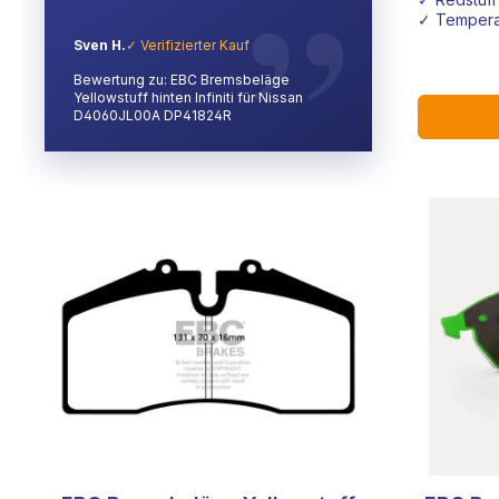
✓ Tempera
Sven H.
✓ Verifizierter Kauf
Bewertung zu: EBC Bremsbeläge
Yellowstuff hinten Infiniti für Nissan
D4060JL00A DP41824R