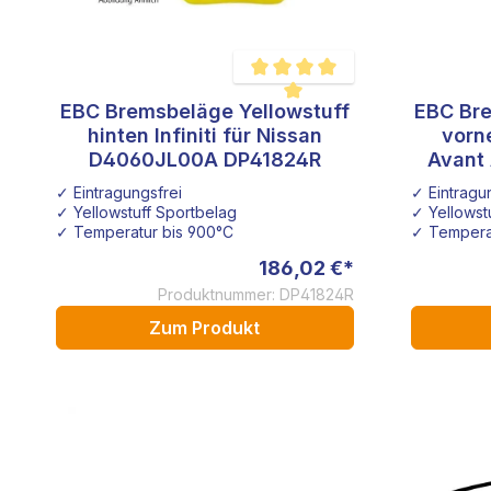
EBC Bremsbeläge Yellowstuff
EBC Bre
Durchschnittliche Bewertung von 5
hinten Infiniti für Nissan
vorn
D4060JL00A DP41824R
Avant 
✓ Eintragungsfrei
✓ Eintragu
✓ Yellowstuff Sportbelag
✓ Yellowst
✓ Temperatur bis 900°C
✓ Tempera
186,02 €*
Produktnummer: DP41824R
Zum Produkt