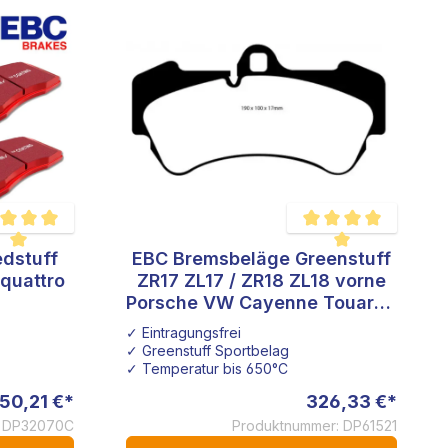
dstuff
EBC Bremsbeläge Greenstuff
hschnittliche Bewertung von 5 von 5 Sternen
Durchschnittliche Bewe
 quattro
ZR17 ZL17 / ZR18 ZL18 vorne
Porsche VW Cayenne Touareg
3.0 Diesel 3.2 V6 3 für alle
✓ Eintragungsfrei
ZR17 ZL17 / ZR18 ZL18
✓ Greenstuff Sportbelag
Bremssättel
✓ Temperatur bis 650°C
50,21 €*
326,33 €*
: DP32070C
Produktnummer: DP61521