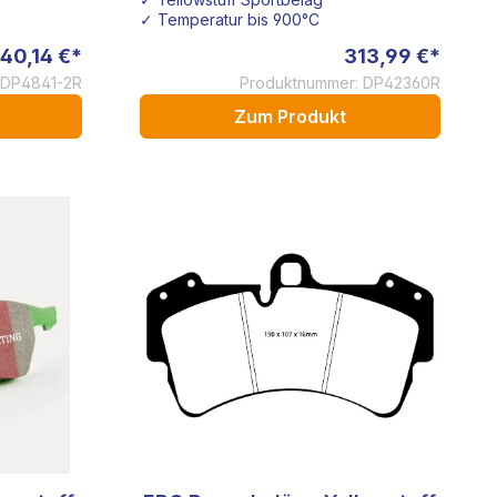
✓ Temperatur bis 900°C
140,14 €*
313,99 €*
 DP4841-2R
Produktnummer: DP42360R
Zum Produkt