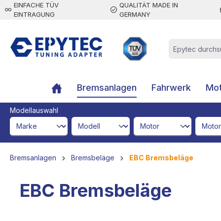
EINFACHE TÜV
QUALITÄT MADE IN
inhalt springen
EINTRAGUNG
GERMANY
Bremsanlagen
Fahrwerk
Mot
Modellauswahl
brandId
modelId
engineId
engine
Bremsanlagen
Bremsbeläge
EBC Bremsbeläge
EBC Bremsbeläge