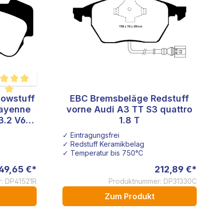
lowstuff
EBC Bremsbeläge Redstuff
hschnittliche Bewertung von 5 von 5 Sternen
ayenne
vorne Audi A3 TT S3 quattro
3.2 V6
1.8 T
ZL18
✓ Eintragungsfrei
✓ Redstuff Keramikbelag
✓ Temperatur bis 750°C
49,65 €*
212,89 €*
: DP41521R
Produktnummer: DP31330C
Zum Produkt