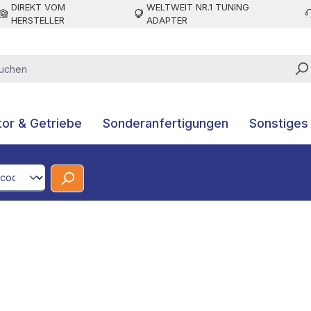
DIREKT VOM
WELTWEIT NR.1 TUNING
HERSTELLER
ADAPTER
or & Getriebe
Sonderanfertigungen
Sonstiges
CodeId