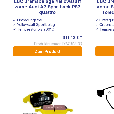
EBC Bremsbeläge Yellowstuff
EBC Br
vorne Audi A3 Sportback RS3
vorne S
quattro
Toled
✓ Eintragungsfrei
✓ Eintragu
✓ Yellowstuff Sportbelag
✓ Greenstu
✓ Temperatur bis 900°C
✓ Tempera
311,13 €*
Produktnummer: DP41513-3R
Zum Produkt