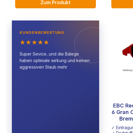
Zum Produkt
KUNDENBEWERTUNG
★
★
★
★
★
Super Sevice...und die Bälege
haben optimale wirkung und keinen
aggressiven Staub mehr
EBC Re
6 Gran 
Brem
✓ Eintragu
✓ Redstuff