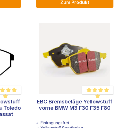
Zum Produkt
lowstuff
EBC Bremsbeläge Yellowstuff
hschnittliche Bewertung von 5 von 5 Sternen
Durchschnittliche Bewe
a Toledo
vorne BMW M3 F30 F35 F80
assat
✓ Eintragungsfrei
✓ Yellowstuff Sportbelag