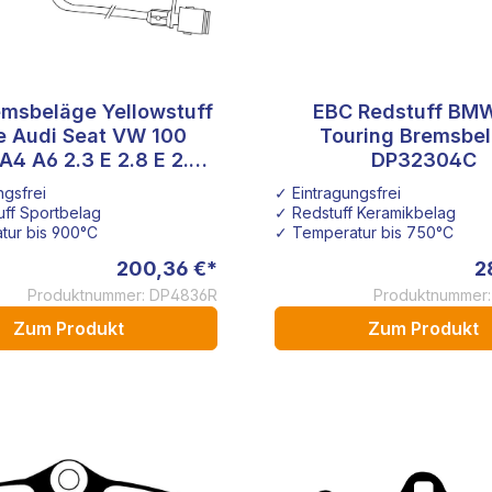
msbeläge Yellowstuff
EBC Redstuff BMW
 von 5 Sternen
e Audi Seat VW 100
Touring Bremsbe
A4 A6 2.3 E 2.8 E 2.5
DP32304C
TDI
ngsfrei
✓ Eintragungsfrei
uff Sportbelag
✓ Redstuff Keramikbelag
tur bis 900°C
✓ Temperatur bis 750°C
200,36 €*
2
Produktnummer: DP4836R
Produktnummer
Zum Produkt
Zum Produkt