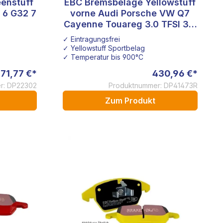
enstuff
EBC Bremsbeläge Yellowstuff
 6 G32 7
vorne Audi Porsche VW Q7
Cayenne Touareg 3.0 TFSI 3.6
FSI 4.2
✓ Eintragungsfrei
✓ Yellowstuff Sportbelag
✓ Temperatur bis 900°C
71,77 €*
430,96 €*
r: DP22302
Produktnummer: DP41473R
Zum Produkt