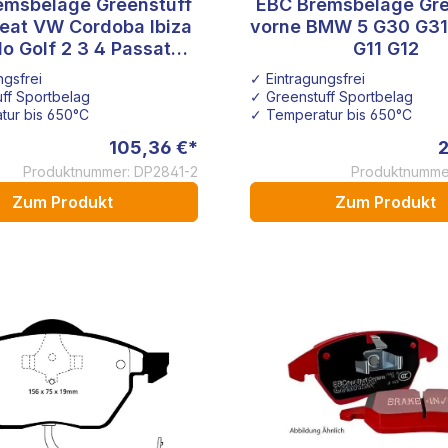
emsbeläge Greenstuff
EBC Bremsbeläge Gre
eat VW Cordoba Ibiza
vorne BMW 5 G30 G31
o Golf 2 3 4 Passat
G11 G12
Vento VR6
ngsfrei
✓ Eintragungsfrei
ff Sportbelag
✓ Greenstuff Sportbelag
tur bis 650°C
✓ Temperatur bis 650°C
105,36 €*
2
Produktnummer: DP2841-2
Produktnumme
Zum Produkt
Zum Produkt