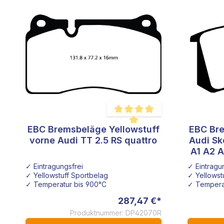
EBC Bremsbeläge Yellowstuff
EBC Bre
Durchschnittliche Bewertung von 5
vorne Audi TT 2.5 RS quattro
Audi Sk
A1 A2 A
✓ Eintragungsfrei
✓ Eintragu
✓ Yellowstuff Sportbelag
✓ Yellowst
✓ Temperatur bis 900°C
✓ Tempera
287,47 €*
Produktnummer: DP42070R