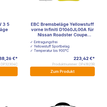
 3 5
EBC Bremsbeläge Yellowstuff
läge
vorne Infiniti D1060JL00A für
Nissan Roadster Coupe
D1060JL00E DP41823R
✓ Eintragungsfrei
✓ Yellowstuff Sportbelag
✓ Temperatur bis 900°C
88,26 €*
223,42 €*
: DP32304C
Produktnummer: DP41823R
Zum Produkt