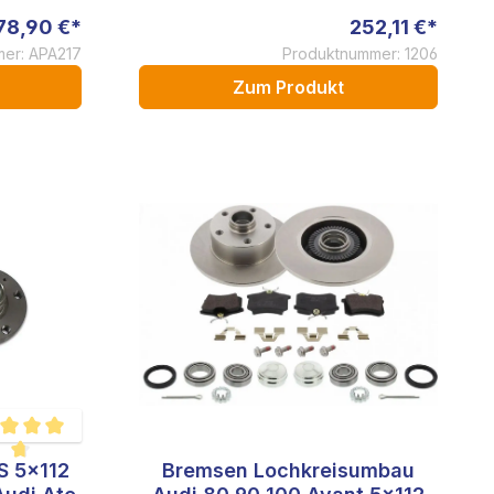
78,90 €*
252,11 €*
er: APA217
Produktnummer: 1206
Zum Produkt
S 5x112
Bremsen Lochkreisumbau
hschnittliche Bewertung von 4.8 von 5 Sternen