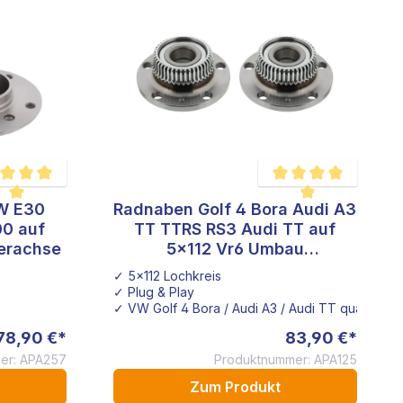
W E30
Radnaben Golf 4 Bora Audi A3
hschnittliche Bewertung von 5 von 5 Sternen
Durchschnittliche Bewe
0 auf
TT TTRS RS3 Audi TT auf
terachse
5x112 Vr6 Umbau
Lochkreisadapter hinten
✓ 5x112 Lochkreis
✓ Plug & Play
✓ VW Golf 4 Bora / Audi A3 / Audi TT quattro
78,90 €*
83,90 €*
er: APA257
Produktnummer: APA125
Zum Produkt