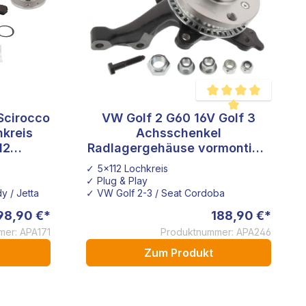
Scirocco
VW Golf 2 G60 16V Golf 3
Durchschnittliche Bewe
kreis
Achsschenkel
12
Radlagergehäuse vormontiert
remse
links 5x112 Lochkreis schmale
✓ 5x112 Lochkreis
Achse
✓ Plug & Play
y / Jetta
✓ VW Golf 2-3 / Seat Cordoba
98,90 €*
188,90 €*
er: APA171
Produktnummer: APA246
Zum Produkt