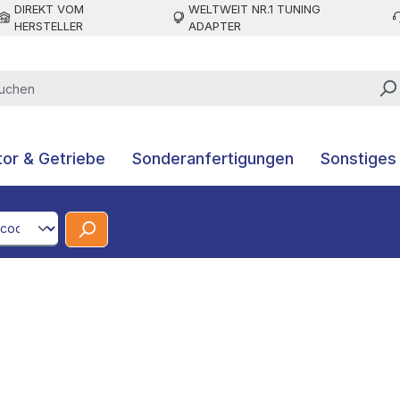
DIREKT VOM
WELTWEIT NR.1 TUNING
HERSTELLER
ADAPTER
or & Getriebe
Sonderanfertigungen
Sonstiges
CodeId