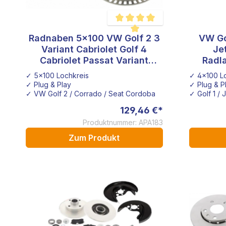
Radnaben 5x100 VW Golf 2 3
VW Go
Durchschnittliche Bewertung von 5
Variant Cabriolet Golf 4
Je
Cabriolet Passat Variant
Radl
Vento Seat Cordoba Ibizia II
✓ 5x100 Lochkreis
✓ 4x100 L
Lochkreisadapter Änderung
✓ Plug & Play
✓ Plug & P
vorne mit ABS Ring Tuning
✓ VW Golf 2 / Corrado / Seat Cordoba
✓ Golf 1 / 
129,46 €*
Produktnummer: APA183
Zum Produkt