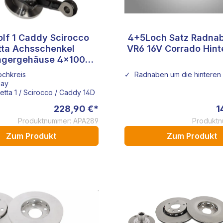
lf 1 Caddy Scirocco
4+5Loch Satz Radnab
 von 5 Sternen
tta Achsschenkel
VR6 16V Corrado Hin
agergehäuse 4x100
Vorderachse
ochkreis
✓ Radnaben um die hinteren 
lay
Jetta 1 / Scirocco / Caddy 14D
228,90 €*
1
Produktnummer: APA289
Produktn
Zum Produkt
Zum Produkt