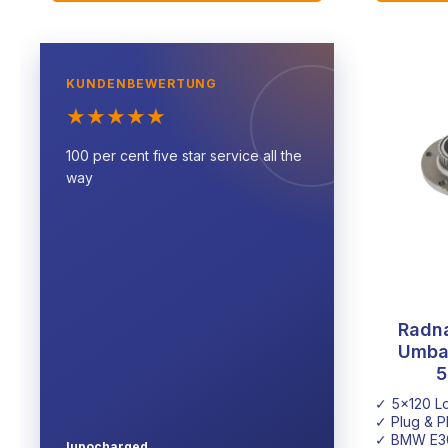
KUNDENBEWERTUNG
★
★
★
★
★
100 per cent five star service all the
way
Radn
Umba
5
✓ 5x120 Lo
✓ Plug & P
✓ BMW E3
lupocharged