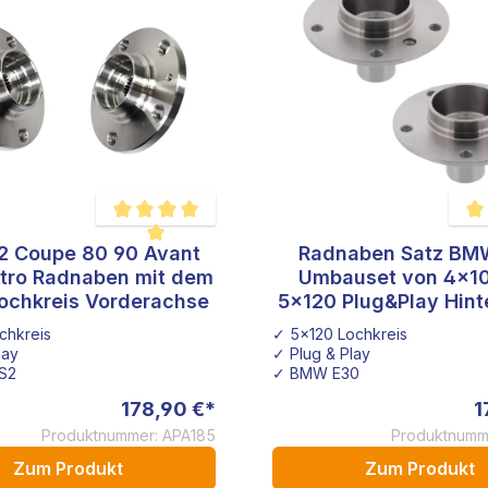
2 Coupe 80 90 Avant
Radnaben Satz BM
 von 5 Sternen
Durchschnittliche Bewertung von 5 von 5 Sternen
Durc
tro Radnaben mit dem
Umbauset von 4x10
5x112 Lochkreis Vorderachse
5x120 Plug&Play Hin
chkreis
✓ 5x120 Lochkreis
lay
✓ Plug & Play
S2
✓ BMW E30
178,90 €*
1
Produktnummer: APA185
Produktnumm
Zum Produkt
Zum Produkt