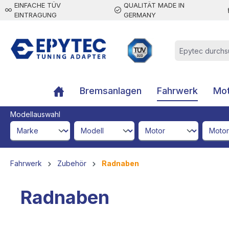
EINFACHE TÜV
QUALITÄT MADE IN
inhalt springen
EINTRAGUNG
GERMANY
Bremsanlagen
Fahrwerk
Mot
Modellauswahl
brandId
modelId
engineId
engine
Fahrwerk
Zubehör
Radnaben
Radnaben