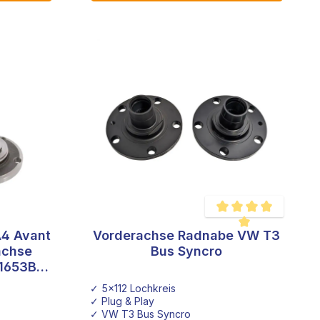
A4 Avant
Vorderachse Radnabe VW T3
Durchschnittliche Bewe
achse
Bus Syncro
1653B
✓ 5x112 Lochkreis
✓ Plug & Play
✓ VW T3 Bus Syncro