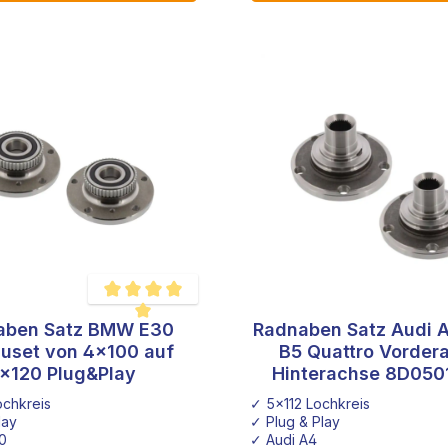
aben Satz BMW E30
Radnaben Satz Audi 
Durchschnittliche Bewertung von 5 von 5 Sternen
uset von 4x100 auf
B5 Quattro Vorder
x120 Plug&Play
Hinterachse 8D050
5x112
chkreis
✓ 5x112 Lochkreis
lay
✓ Plug & Play
0
✓ Audi A4