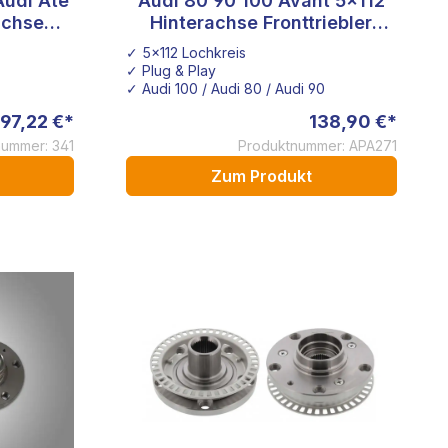
udi Ate
Audi 80 90 100 Avant 5x112
achse
Hinterachse Fronttriebler
ter
Bremsensatz
✓ 5x112 Lochkreis
✓ Plug & Play
✓ Audi 100 / Audi 80 / Audi 90
197,22 €*
138,90 €*
ummer: 341
Produktnummer: APA271
Zum Produkt