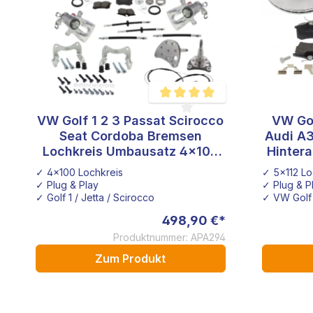
VW Golf 1 2 3 Passat Scirocco
VW Gol
Durchschnittliche Bewertung von 4
Seat Cordoba Bremsen
Audi A
Lochkreis Umbausatz 4x100
Hinter
Hinterachse VW Golf 1 2 3
256x2
✓ 4x100 Lochkreis
✓ 5x112 Lo
✓ Plug & Play
✓ Plug & P
✓ Golf 1 / Jetta / Scirocco
✓ VW Golf 
498,90 €*
Produktnummer: APA294
Zum Produkt