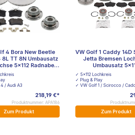
f 4 Bora New Beetle
VW Golf 1 Caddy 14D 
 von 5 Sternen
3 8L TT 8N Umbausatz
Jetta Bremsen Loch
achse 5x112 Radnaben
Umbausatz 5x1
2mm Bremsscheiben
Vorderachse G60 B
chkreis
✓ 5x112 Lochkreis
Bremsbeläge
lay
✓ Plug & Play
4 / Audi A3
✓ VW Golf 1 / Scirocco / Cadd
218,19 €*
2
Produktnummer: APA186
Produktnumm
Zum Produkt
Zum Produkt