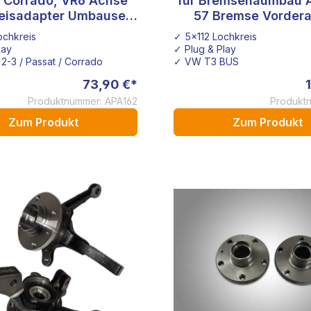
 Corrado, VR6 Achse
für Bremsenaumbau A
eisadapter Umbauset
57 Bremse Vorder
x100 auf 5x112 vorne
Bremssatteladap
ochkreis
✓ 5x112 Lochkreis
lay
✓ Plug & Play
2-3 / Passat / Corrado
✓ VW T3 BUS
73,90 €*
Produktnummer: APA162
Produktn
Zum Produkt
Zum Produkt