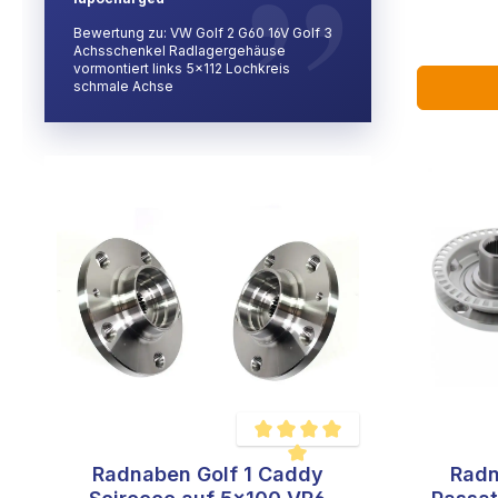
Bewertung zu: VW Golf 2 G60 16V Golf 3
Achsschenkel Radlagergehäuse
vormontiert links 5x112 Lochkreis
schmale Achse
Radnaben Golf 1 Caddy
Radn
Durchschnittliche Bewertung von 5