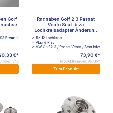
en Golf
Radnaben Golf 2 3 Passat
terachse
Vento Seat Ibiza
Lochkreisadapter Änderung
5x112 vorne Syncro hinten
S3 Bremssättel in Verbindung mit den vorderen 280mm G60 oder Vr
✓ 5x112 Lochkreis
✓ Plug & Play
✓ VW Golf 2-3 / Passat Vento / Seat Ibiza
40,33 €*
73,90 €*
ummer: 343
Produktnummer: APA160
Zum Produkt