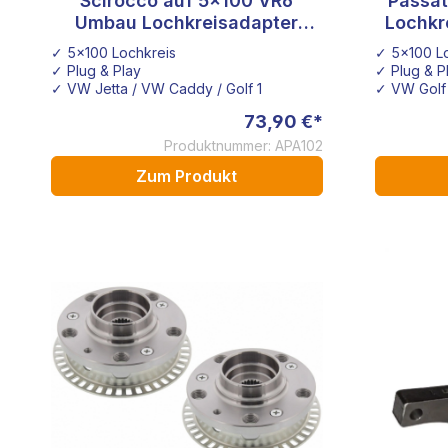
Scirocco auf 5x100 VR6
Passat
Umbau Lochkreisadapter
Lochkr
vorne
von 5
✓ 5x100 Lochkreis
✓ 5x100 L
✓ Plug & Play
✓ Plug & P
✓ VW Jetta / VW Caddy / Golf 1
✓ VW Golf 
73,90 €*
Produktnummer: APA102
Zum Produkt