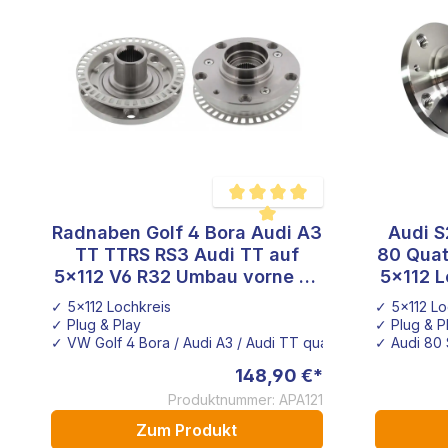
Radnaben Golf 4 Bora Audi A3
Audi S
Durchschnittliche Bewertung von 5
TT TTRS RS3 Audi TT auf
80 Quat
5x112 V6 R32 Umbau vorne 4-
Montion hinten
✓ 5x112 Lochkreis
✓ 5x112 Lo
✓ Plug & Play
✓ Plug & P
✓ VW Golf 4 Bora / Audi A3 / Audi TT quattro
✓ Audi 80 
148,90 €*
Produktnummer: APA121
Zum Produkt