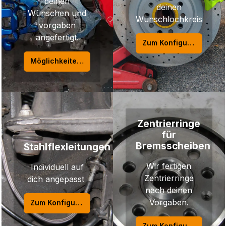
deinen
deinen
Wünschen und
Wunschlochkreis
vorgaben
angefertigt.
Zum Konfigurator
Möglichkeiten auswählen
Zentrierringe
für
Bremsscheiben
Stahlflexleitungen
Wir fertigen
Individuell auf
Zentrierringe
dich angepasst
nach deinen
Vorgaben.
Zum Konfigurator
Zum Konfigurator