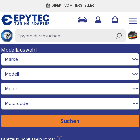
DIREKT VOM HERSTELLER
halt springen
Modellauswahl
brandId
modelId
engineId
engineCodeId
Suchen
Fahrzeug Schlüsselnummer