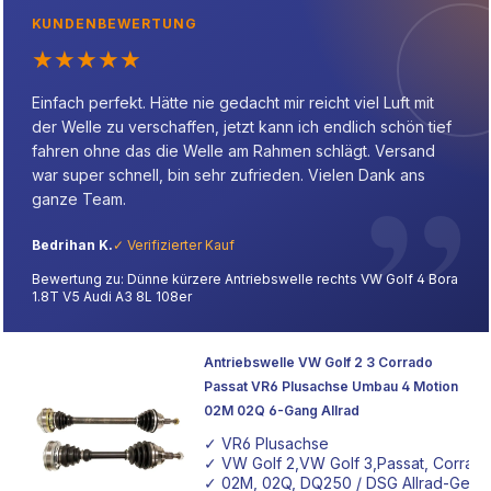
KUNDENBEWERTUNG
★
★
★
★
★
Einfach perfekt. Hätte nie gedacht mir reicht viel Luft mit
der Welle zu verschaffen, jetzt kann ich endlich schön tief
fahren ohne das die Welle am Rahmen schlägt. Versand
war super schnell, bin sehr zufrieden. Vielen Dank ans
ganze Team.
Bedrihan K.
✓ Verifizierter Kauf
Bewertung zu: Dünne kürzere Antriebswelle rechts VW Golf 4 Bora
1.8T V5 Audi A3 8L 108er
Antriebswelle VW Golf 2 3 Corrado
Passat VR6 Plusachse Umbau 4 Motion
02M 02Q 6-Gang Allrad
✓ VR6 Plusachse
✓ VW Golf 2,VW Golf 3,Passat, Corrad
✓ 02M, 02Q, DQ250 / DSG Allrad-Getri