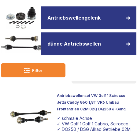
spezifische Fahrzeuganpassung oder robusten Lösungen
für leistungsstarke Umbauten bist, bei
Epytec
findest du
die passende Unterstützung.
Antriebswellengelenk
Wir verstehen die Bedürfnisse unserer Kunden und
streben danach, mit unseren
Antriebswellen
jedes
dünne Antriebswellen
Fahrzeug individuell zu verbessern und zu einem echten
Unikat zu machen.
Filter
Antriebswellenset VW Golf 1 Scirocco
Jetta Caddy G60 1,8T VR6 Umbau
Frontantrieb 02M 02Q DQ250 6-Gang
✓ schmale Achse
✓ VW Golf 1,Golf 1 Cabrio, Scirocco, Ca
✓ DQ250 / DSG Allrad Getriebe,02M, 0