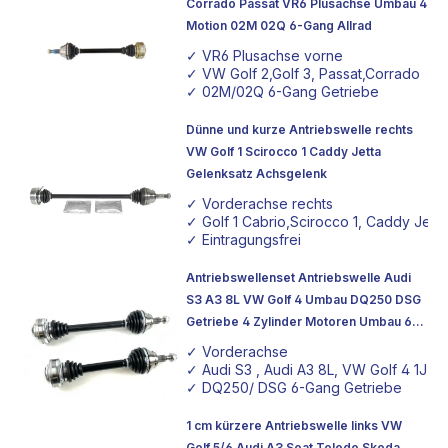
Corrado Passat VR6 Plusachse Umbau 4
Motion 02M 02Q 6-Gang Allrad
✓ VR6 Plusachse vorne
✓ VW Golf 2,Golf 3, Passat,Corrado
✓ 02M/02Q 6-Gang Getriebe
Dünne und kurze Antriebswelle rechts
VW Golf 1 Scirocco 1 Caddy Jetta
Gelenksatz Achsgelenk
✓ Vorderachse rechts
✓ Golf 1 Cabrio,Scirocco 1, Caddy Jetta
✓ Eintragungsfrei
Antriebswellenset Antriebswelle Audi
S3 A3 8L VW Golf 4 Umbau DQ250 DSG
Getriebe 4 Zylinder Motoren Umbau 6-
Gang
✓ Vorderachse
✓ Audi S3 , Audi A3 8L, VW Golf 4 1J
✓ DQ250/ DSG 6-Gang Getriebe
1 cm kürzere Antriebswelle links VW
Golf 5/6 Audi A3 Seat Toledo Skoda