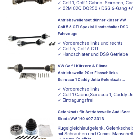
✓ Golf 1, Golf 1 Cabrio, Scirocco, Cadd
✓ 02M 02Q DQ250 / DSG 6-Gang +Allra
Antriebswellenset dünner kürzer VW
Golf 5 6 GTI Spezial Handschalter DSG
Fahrzeuge
✓ Vorderachse links und rechts
✓ Golf 5, Golf 6 GTI
✓ Handschlater und DSG Getriebe
VW Golf 1 Kürzere & Dünne
Antriebswelle 90er Flansch links
Scirocco 1 Caddy Jetta Gelenksatz
Tiefergelegt Achsgelenk 90er Flansch
✓ Vorderachse links
✓ Golf 1 Cabrio,Scirocco 1, Caddy Jetta
✓ Eintragungsfrei
Gelenksatz für Antriebswelle Audi Seat
Skoda VW 1H0 407 331 B
Kugelgleichlaufgelenk, Gelenkscheibe
mit Schrauben und Gummi-Manschette