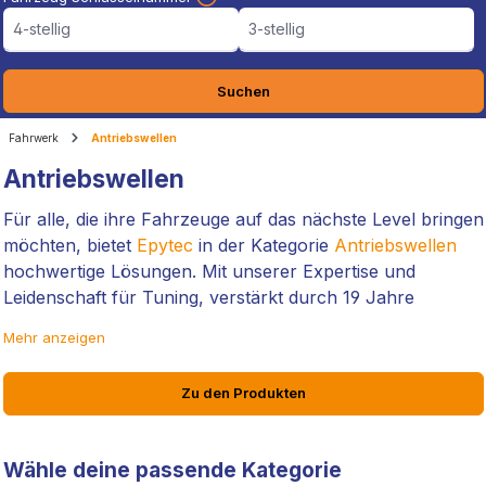
4-stellig
3-stellig
Suchen
Fahrwerk
Antriebswellen
Antriebswellen
Für alle, die ihre Fahrzeuge auf das nächste Level bringen
möchten, bietet
Epytec
in der Kategorie
Antriebswellen
hochwertige Lösungen. Mit unserer Expertise und
Leidenschaft für Tuning, verstärkt durch 19 Jahre
Erfahrung, haben wir eine Auswahl an
Antriebswellen
für
Mehr anzeigen
euch zusammengestellt, die nicht nur für verbesserte
Performance sorgen, sondern auch eine einfache TÜV-
Zu den Produkten
Eintragung ermöglichen.
Unsere Produkte repräsentieren Qualität. Egal ob du auf
Wähle deine passende Kategorie
der Suche nach dünneren
Antriebswellen
für eine