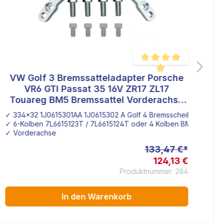
VW Golf 3 Bremssatteladapter Porsche
wertung von 4 von 5 Sternen
Durchschnittliche Bewertu
VR6 GTI Passat 35 16V ZR17 ZL17
Pa
Touareg BM5 Bremssattel Vorderachse
T
334x32
e
✓ 334x32 1J0615301AA 1J0615302 A Golf 4 Bremsscheibe
✓ 
 VW Tuareg Bremssattel
✓ 6-Kolben 7L6615123T / 7L6615124T oder 4 Kolben BM5 7L66151
✓ 
✓ Vorderachse
✓ 
133,47 €*
124,13 €
Produktnummer: 284
In den Warenkorb