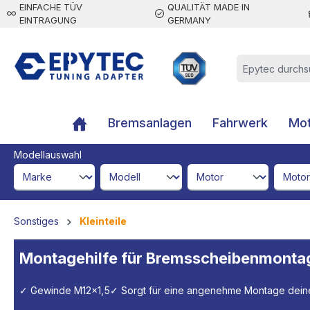
EINFACHE TÜV
QUALITÄT MADE IN
inhalt springen
EINTRAGUNG
GERMANY
Bremsanlagen
Fahrwerk
Mot
Modellauswahl
brandId
modelId
engineId
engine
Sonstiges
Kleinteile
Montagehilfe für Bremsscheibenmont
✓ Gewinde M12x1,5
✓ Sorgt für eine angenehme Montage dei