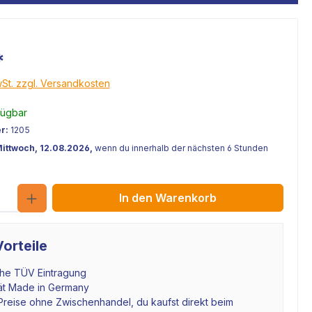
*
Kundenbild
wSt. zzgl. Versandkosten
fügbar
r:
1205
Mittwoch, 12.08.2026,
wenn du innerhalb der nächsten 6 Stunden
Anzahl
In den Warenkorb
orteile
che TÜV Eintragung
tät Made in Germany
Preise ohne Zwischenhandel, du kaufst direkt beim