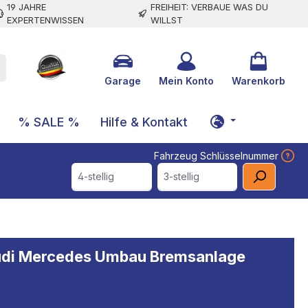
19 JAHRE
FREIHEIT: VERBAUE WAS DU
EXPERTENWISSEN
WILLST
Garage
Mein Konto
Warenkorb
% SALE %
Hilfe & Kontakt
Fahrzeug Schlüsselnummer
4-stellig
3-stellig
udi Mercedes Umbau Bremsanlage