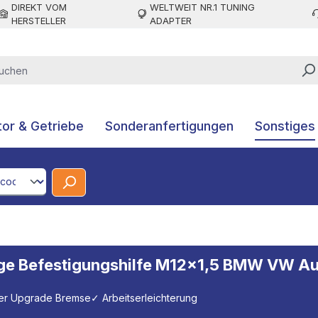
DIREKT VOM
WELTWEIT NR.1 TUNING
HERSTELLER
ADAPTER
or & Getriebe
Sonderanfertigungen
Sonstiges
CodeId
age Befestigungshilfe M12x1,5 BMW VW A
ner Upgrade Bremse
✓ Arbeitserleichterung