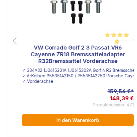
e
VW Corrado Golf 2 3 Passat VR6
Durchschnittlich
e
Cayenne ZR18 Bremssatteladapter
udi
R32Bremssattel Vorderachse
✓ 334x32 1J0615301A 1J0615302A Golf 4 R3 Bremsschei
n
5423C / 8N0615424C R32 / S3 Bremssattel
✓ 6-Kolben 95535142150 / 95535142250 Porsche Cayen
✓ Vorderachse
 €*
159,56 €*
0 €
148,39 €
rbe
Produktnummer: 471
In den Warenkorb