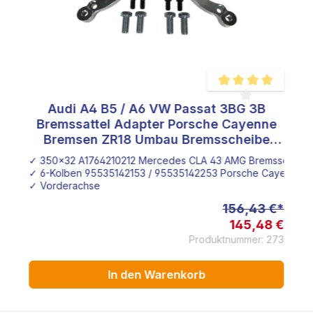
Audi A4 B5 / A6 VW Passat 3BG 3B
e Bewertung von 5 von 5 Sternen
Durchschnittliche Be
Bremssattel Adapter Porsche Cayenne
Bremsen ZR18 Umbau Bremsscheibe
Tuning Adapter
be
✓ 350x32 A1764210212 Mercedes CLA 43 AMG Bremsscheib
ne/ VW Tuareg Bremssattel
✓ 6-Kolben 95535142153 / 95535142253 Porsche Cayenne /
✓ Vorderachse
156,43 €*
145,48 €
Produktnummer: 273
In den Warenkorb