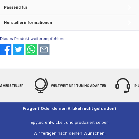
Passend für
Herstellerinformationen
Dieses Produkt weiterempfehlen:
M HERSTELLER
WELTWEIT NR.1 TUNING ADAPTER
19
Fragen? Oder deinen Artikel nicht gefunden?
Epytec entwickelt und produziert selber.
Wir fertigen nach deinen Wünschen.