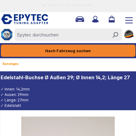
EINFACHE TÜV EINTRAGUNG
halt springen
Nach Fahrzeug suchen
Sonstiges
Edelstahl-Buchse Ø Außen 29; Ø Innen 14,2; Länge 27
✓ Innen: 14,2mm
✓ Ausen: 29mm
✓ Länge: 27mm
✓ Edelstahl