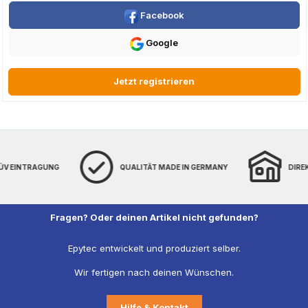
Facebook
Google
Jetzt registrieren
TÜV EINTRAGUNG
QUALITÄT MADE IN GERMANY
DIRE
Fragen? Oder deinen Artikel nicht gefunden?
Epytec entwickelt und produziert selber.
Wir fertigen nach deinen Wünschen.
Hilfe & Kontakt