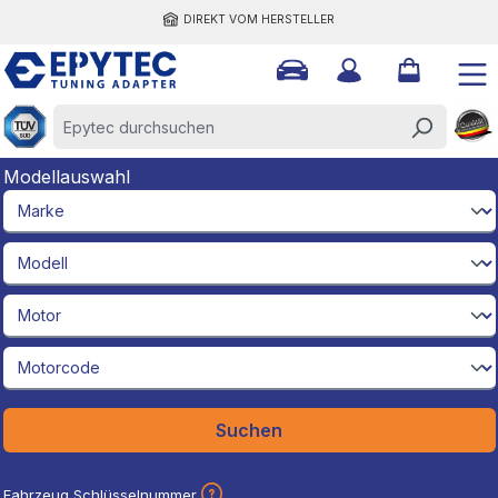
DIREKT VOM HERSTELLER
halt springen
Modellauswahl
brandId
modelId
engineId
engineCodeId
Suchen
Fahrzeug Schlüsselnummer