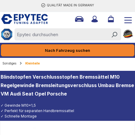
QUALITÄT MADE IN GERMANY
halt springen
Nach Fahrzeug suchen
Sonstiges
Kleinteile
Blindstopfen Verschlussstopfen Bremssättel M10
Regelgewinde Bremsleitungsverschluss Umbau Bremse
VM Audi Seat Opel Porsche
✓ Gewinde M10x1,5
✓ Perfekt für separaten Handbremssattel
✓ Schnelle Montage