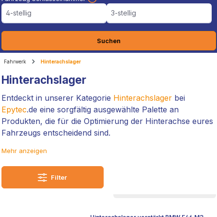
4-stellig
3-stellig
Suchen
Fahrwerk
Hinterachslager
Hinterachslager
Entdeckt in unserer Kategorie
Hinterachslager
bei
Epytec
.de eine sorgfältig ausgewählte Palette an
Produkten, die für die Optimierung der Hinterachse eures
Fahrzeugs entscheidend sind.
Mehr anzeigen
Als Autoliebhaber, die sich auf den Verkauf von qualitativ
hochwertigen Fahrzeugteilen spezialisiert haben, legen
wir großen Wert darauf, euch Artikel anzubieten, die nicht
Filter
nur durch ihre Passgenauigkeit überzeugen, sondern
auch eure Fahrsicherheit und -komfort deutlich
verbessern.