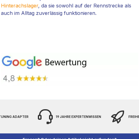
Hinterachslager
, da sie sowohl auf der Rennstrecke als
auch im Alltag zuverlässig funktionieren.
 TUNING ADAPTER
19 JAHRE EXPERTENWISSEN
FREIH