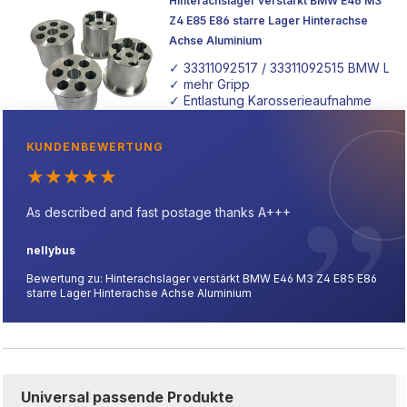
Hinterachslager verstärkt BMW E46 M3
Z4 E85 E86 starre Lager Hinterachse
Unser Angebot umfasst eine Vielzahl von
Achse Aluminium
Hinterachslagern, die speziell für diverse Automodelle
ausgewählt wurden. Mit dem Fokus auf Langlebigkeit und
✓ 33311092517 / 33311092515 BMW Lag
✓ mehr Gripp
Performance unterstützen wir euch dabei, euer Fahrzeug
✓ Entlastung Karosserieaufnahme
optimal zu warten und aufzurüsten.
KUNDENBEWERTUNG
★
★
★
★
★
As described and fast postage thanks A+++
nellybus
Bewertung zu: Hinterachslager verstärkt BMW E46 M3 Z4 E85 E86
starre Lager Hinterachse Achse Aluminium
Universal passende Produkte