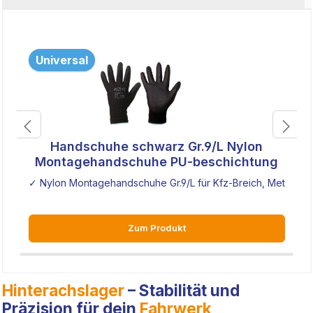
Universal
Handschuhe schwarz Gr.9/L Nylon
Montagehandschuhe PU-beschichtung
✓ Nylon Montagehandschuhe Gr.9/L für Kfz-Breich, Metallvera
✓
Zum Produkt
Hinterachslager
– Stabilität und
Präzision für dein
Fahrwerk