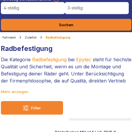
4-stellig
3-stellig
Suchen
Fahrwerk
Zubehör
Radbefestigung
Radbefestigung
Die Kategorie
Radbefestigung
bei
Epytec
steht für höchste
Qualität und Sicherheit, wenn es um die Montage und
Befestigung deiner Räder geht. Unter Berücksichtigung
der Firmenphilosophie, die auf Qualitä, direkten Vertrieb
vom Hersteller und über 19 Jahre Expertenwissen setzt,
Mehr anzeigen
bieten wir euch eine exklusive Auswahl an Radmuttern,
Rändelbolzen und weiterem Zubehör, das speziell für
Filter
eure Bedürfnisse entwickelt wurde.
Jedes Produkt in dieser Kategorie wurde mit der Präzision
und dem Fachwissen konzipiert, das
Epytec
als