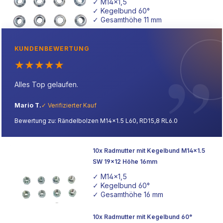
✓ M14x1,5
✓ Kegelbund 60°
✓ Gesamthöhe 11 mm
KUNDENBEWERTUNG
★
★
★
★
★
Alles Top gelaufen.
Mario T.
✓ Verifizierter Kauf
Bewertung zu: Rändelbolzen M14x1.5 L60, RD15,8 RL6.0
10x Radmutter mit Kegelbund M14x1.5
SW 19x12 Höhe 16mm
✓ M14x1,5
✓ Kegelbund 60°
✓ Gesamthöhe 16 mm
10x Radmutter mit Kegelbund 60°