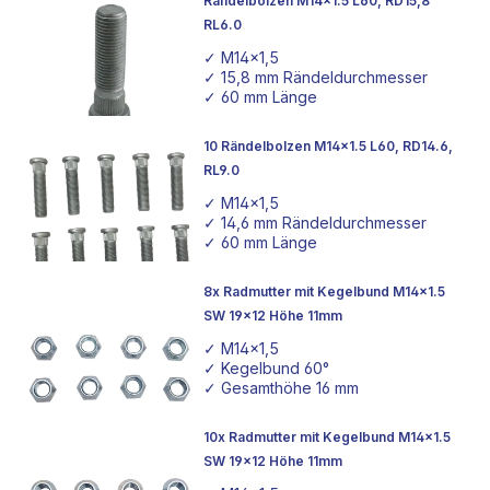
Rändelbolzen M14x1.5 L60, RD15,8
Marktführer im Bereich der Tuning-
Adapter
auszeichnet.
RL6.0
Unsere Radbefestigungslösungen garantieren nicht nur
✓ M14x1,5
eine zuverlässige Montage, sondern auch die Einhaltung
✓ 15,8 mm Rändeldurchmesser
der TÜV-Standards, sodass ihr die Freiheit habt, euer
✓ 60 mm Länge
Fahrzeug individuell und dennoch regelkonform zu
gestalten.
10 Rändelbolzen M14x1.5 L60, RD14.6,
RL9.0
Entdeckt die Vielfalt an hochwertigen
Radbefestigungen
,
✓ M14x1,5
die auf Langlebigkeit und optimalen Schutz gegen Rost
✓ 14,6 mm Rändeldurchmesser
ausgelegt sind, und profitiert von unserem direkt vom
✓ 60 mm Länge
Hersteller zu euch gelieferten Sortiment.
8x Radmutter mit Kegelbund M14x1.5
SW 19x12 Höhe 11mm
✓ M14x1,5
✓ Kegelbund 60°
✓ Gesamthöhe 16 mm
10x Radmutter mit Kegelbund M14x1.5
SW 19x12 Höhe 11mm