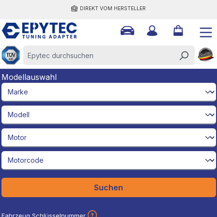
DIREKT VOM HERSTELLER
halt springen
Modellauswahl
brandId
modelId
engineId
engineCodeId
Suchen
Fahrzeug Schlüsselnummer