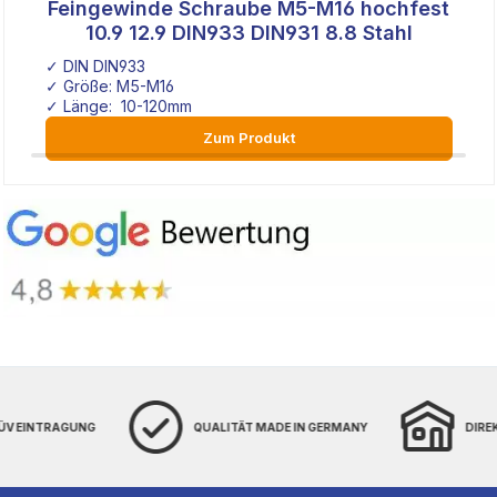
Feingewinde Schraube M5-M16 hochfest
10.9 12.9 DIN933 DIN931 8.8 Stahl
✓ DIN DIN933
✓ Größe: M5-M16
✓ Länge: 10-120mm
✓ hochfest
Zum Produkt
TÜV EINTRAGUNG
QUALITÄT MADE IN GERMANY
DIRE