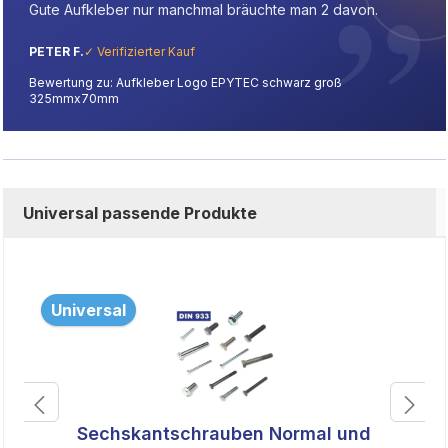
Gute Aufkleber nur manchmal bräuchte man 2 davon.
PETER F.
✓ Verifizierter Kauf
Bewertung zu: Aufkleber Logo EPYTEC schwarz groß
325mmx70mm
Universal passende Produkte
Universal
Sechskantschrauben Normal und