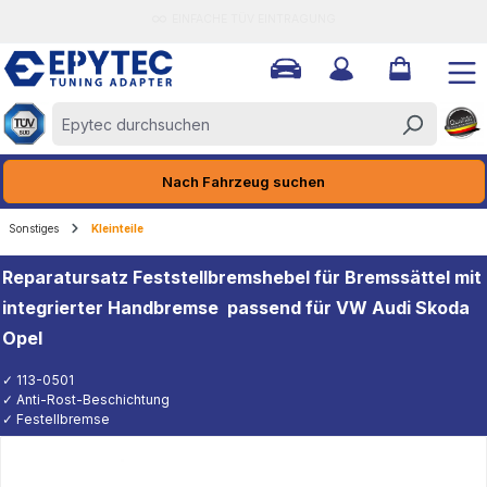
EINFACHE TÜV EINTRAGUNG
halt springen
Nach Fahrzeug suchen
Sonstiges
Kleinteile
Reparatursatz Feststellbremshebel für Bremssättel mit
integrierter Handbremse  passend für VW Audi Skoda
Opel
✓ 113-0501
✓ Anti-Rost-Beschichtung
✓ Festellbremse