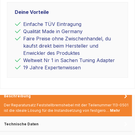
Deine Vorteile
Einfache TÜV Eintragung
Qualität Made in Germany
Faire Preise ohne Zwischenhandel, du
kaufst direkt beim Hersteller und
Enwickler des Produktes
Weltweit Nr 1 in Sachen Tuning Adapter
19 Jahre Expertenwissen
Beschreibung
Der Reparatursatz Feststellbremshebel mit der Teilenummer 113-0501
ist die ideale Lösung für die Instandsetzung von festgero…
Mehr
Technische Daten