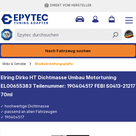
DIREKT VOM HERSTELLER
halt springen
Nach Fahrzeug suchen
Motor & Getriebe
Blockversteifungsplatte
Elring Dirko HT Dichtmasse Umbau Motortuning
EL00655383 Teilenummer: 190404517 FEBI S0413-21217
70ml
✓ hochwertige Dichtmasse
✓ passend an allen Fahrzeugen
✓ 190404517