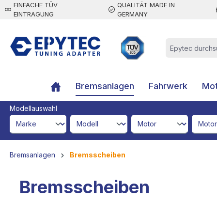
EINFACHE TÜV
QUALITÄT MADE IN
inhalt springen
EINTRAGUNG
GERMANY
Bremsanlagen
Fahrwerk
Mot
Modellauswahl
brandId
modelId
engineId
engine
Bremsanlagen
Bremsscheiben
Bremsscheiben