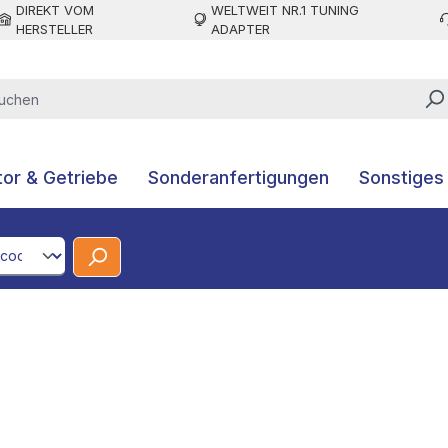
DIREKT VOM
WELTWEIT NR.1 TUNING
HERSTELLER
ADAPTER
or & Getriebe
Sonderanfertigungen
Sonstiges
CodeId