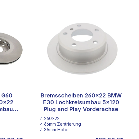
t G60
Bremsscheiben 260x22 BMW
80x22
E30 Lochkreisumbau 5x120
Umbau
Plug and Play Vorderachse
lf 2
✓ 260x22
✓ 66mm Zentrierung
✓ 35mm Höhe