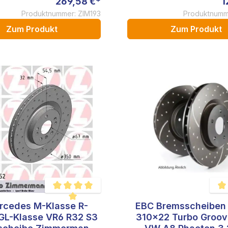
269,58 €*
1
Produktnummer: ZIM193
Produktnumm
Zum Produkt
Zum Produkt
rcedes M-Klasse R-
EBC Bremsscheiben 
Durchschnittliche Bewertung von 5 von 5 Sternen
Durc
GL-Klasse VR6 R32 S3
310x22 Turbo Groov