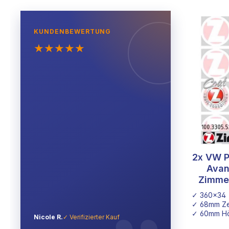
KUNDENBEWERTUNG
★
★
★
★
★
2x VW P
Avan
Zimme
✓ 360x34
✓ 68mm Ze
✓ 60mm H
Nicole R.
✓ Verifizierter Kauf