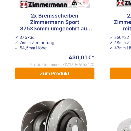
2x Bremsscheiben
2
Zimmermann Sport
Zimme
375x36mm umgebohrt auf
mi
5x120 mit Nabenbohrung
✓ 375x36
✓ 360x32
76mm
✓ 76mm Zentrierung
✓ 68mm Ze
✓ 54,5mm Höhe
✓ 47mm H
430,01 €*
Produktnummer: ZIM170-765X120
Zum Produkt