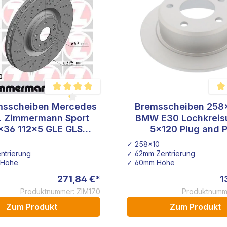
msscheiben Mercedes
Bremsscheiben 25
 von 5 Sternen
Durchschnittliche Bewertung von 4.2 von 5 Sternen
Durc
L Zimmermann Sport
BMW E30 Lochkrei
x36 112x5 GLE GLS
5x120 Plug and P
400.3684.20
Hinterachse
✓ 258x10
ntrierung
✓ 62mm Zentrierung
 Höhe
✓ 60mm Höhe
271,84 €*
1
Produktnummer: ZIM170
Produktnumm
Zum Produkt
Zum Produkt