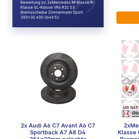
Bewertung zu: 2xMercedes M-Klasse R-
Klasse GL-Klasse VR6 R32 S3
Bremsscheibe Zimmermann Sport
350x32 400.3649.52
2x Audi A6 C7 Avant A6 C7
2xMe
Sportback A7 A8 D4
Klasse 