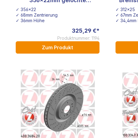
356x22mm gelochte
Brems
Bremsscheibe Rotinger OE
Sport
✓ 356x22
✓ 312x25
4H0615601F
✓ 68mm Zentrierung
✓ 67mm Ze
✓ 36mm Höhe
✓ 34,4mm
325,29 €*
Produktnummer: 1194
Zum Produkt