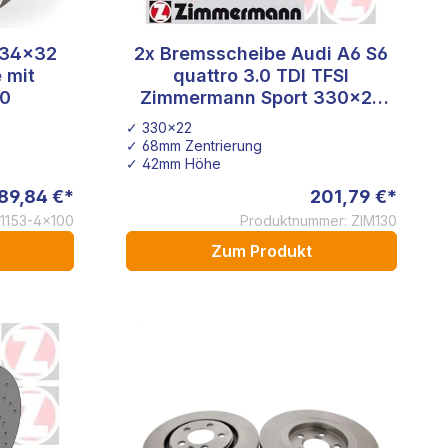
334x32
2x Bremsscheibe Audi A6 S6
 mit
quattro 3.0 TDI TFSI
00
Zimmermann Sport 330x22
100.3336.52
✓ 330x22
✓ 68mm Zentrierung
✓ 42mm Höhe
89,84 €*
201,79 €*
1153-4x100
Produktnummer: ZIM130
Zum Produkt