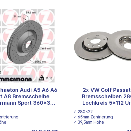
haeton Audi A5 A6 A6
2x VW Golf Passa
t A8 Bremsscheibe
Bremsscheiben 2
rmann Sport 360x34
Lochkreis 5x112 
100.3305.52
Bremse Golf 1 Go
✓ 280x22
ntrierung
✓ 65mm Zentrierung
öhe
✓ 39,5mm Höhe