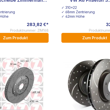
scheibe Zimmermann
VW A8 Phaeton 3.
 350x32 400.3649.52
quattro 4.2
✓ 310x22
ntrierung
✓ 68mm Zentrierung
 Höhe
✓ 42mm Höhe
283,82 €*
3
Produktnummer: ZIM168
Produktnumm
Zum Produkt
Zum Produkt