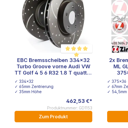
EBC Bremsscheiben 334x32
2x Bre
Durchschnittliche Bewertung von 5
Turbo Groove vorne Audi VW
ML G
TT Golf 4 5 6 R32 1.8 T quattro
375
3.2
✓ 334x32
✓ 375x36
✓ 65mm Zentrierung
✓ 67mm Ze
✓ 35mm Höhe
✓ 54,5mm
462,53 €*
Produktnummer: GD1153
Zum Produkt