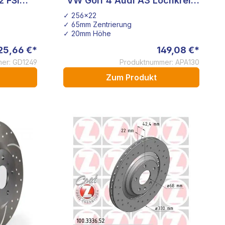
2 FSI
VW Golf 4 Audi A3 Lochkreis
5x112
✓ 256x22
✓ 65mm Zentrierung
✓ 20mm Höhe
25,66 €*
149,08 €*
er: GD1249
Produktnummer: APA130
Zum Produkt