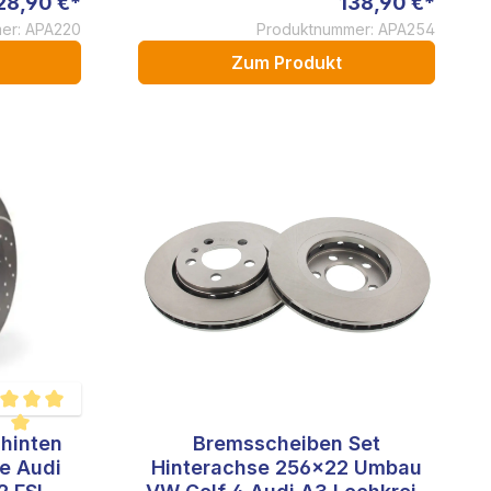
28,90 €*
138,90 €*
er: APA220
Produktnummer: APA254
Zum Produkt
hinten
Bremsscheiben Set
hschnittliche Bewertung von 5 von 5 Sternen
e Audi
Hinterachse 256x22 Umbau