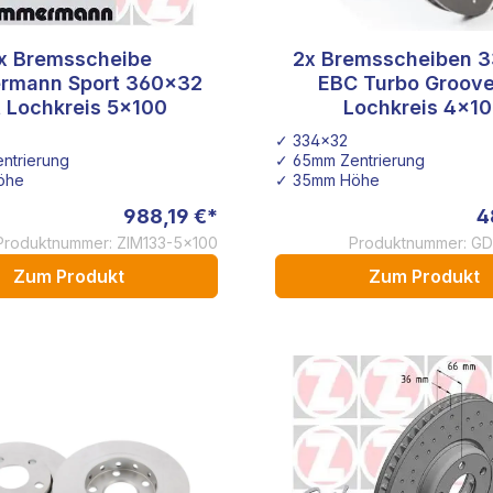
x Bremsscheibe
2x Bremsscheiben 
rmann Sport 360x32
EBC Turbo Groove
t Lochkreis 5x100
Lochkreis 4x1
✓ 334x32
ntrierung
✓ 65mm Zentrierung
öhe
✓ 35mm Höhe
988,19 €*
4
Produktnummer: ZIM133-5x100
Produktnummer: GD
Zum Produkt
Zum Produkt