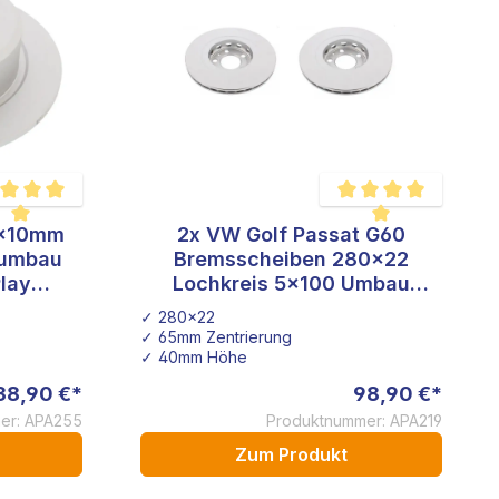
8x10mm
2x VW Golf Passat G60
hschnittliche Bewertung von 5 von 5 Sternen
Durchschnittliche Bewe
sumbau
Bremsscheiben 280x22
lay
Lochkreis 5x100 Umbau
Bremse Golf 1 Golf 2
✓ 280x22
✓ 65mm Zentrierung
✓ 40mm Höhe
38,90 €*
98,90 €*
er: APA255
Produktnummer: APA219
Zum Produkt