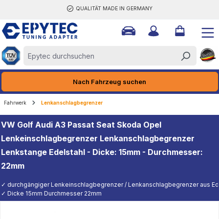
QUALITÄT MADE IN GERMANY
halt springen
Nach Fahrzeug suchen
Fahrwerk
Lenkanschlagbegrenzer
VW Golf Audi A3 Passat Seat Skoda Opel
Lenkeinschlagbegrenzer Lenkanschlagbegrenzer
Lenkstange Edelstahl - Dicke: 15mm - Durchmesser:
22mm
✓ durchgängiger Lenkeinschlagbegrenzer / Lenkanschlagbegrenzer aus Edel
✓ Dicke 15mm Durchmesser 22mm