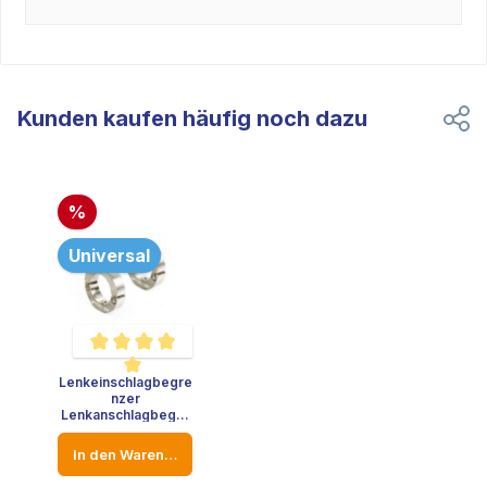
Kunden kaufen häufig noch dazu
%
Universal
Lenkeinschlagbegre
Durchschnittliche Bewertung von 5 von 5 Sternen
nzer
Lenkanschlagbegre
nzer Edelstahl VW
Golf Audi A3 Opel
In den Warenkorb
Lenkstange -
Durchmesser: