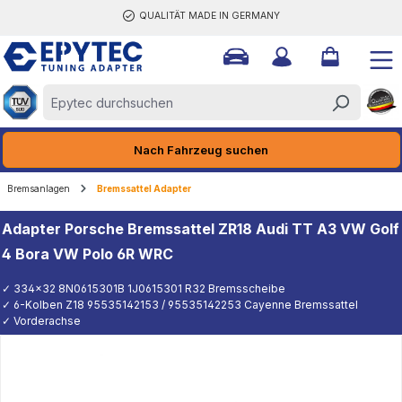
QUALITÄT MADE IN GERMANY
halt springen
Nach Fahrzeug suchen
Bremsanlagen
Bremssattel Adapter
Adapter Porsche Bremssattel ZR18 Audi TT A3 VW Golf
4 Bora VW Polo 6R WRC
✓ 334x32 8N0615301B 1J0615301 R32 Bremsscheibe
✓ 6-Kolben Z18 95535142153 / 95535142253 Cayenne Bremssattel
✓ Vorderachse
K