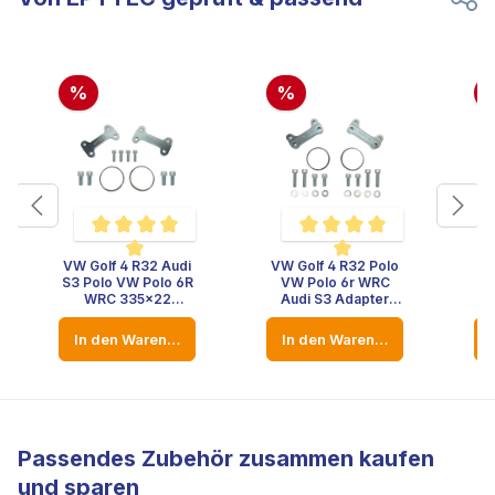
%
%
VW Golf 4 R32 Audi
VW Golf 4 R32 Polo
VW
 Bewertung von 5 von 5 Sternen
Durchschnittliche Bewertung von 4.8 von 5 Sternen
Durchschnittliche Bewertung 
S3 Polo VW Polo 6R
VW Polo 6r WRC
6
WRC 335x22
Audi S3 Adapter
C
Bremsscheibe
Bremse Bremssattel
Bremse Bremssattel
Adapter Hinterachse
In den Warenkorb
In den Warenkorb
Adapter Hinterachse
310x22
Br
Bremsscheibe
Passendes Zubehör zusammen kaufen
und sparen