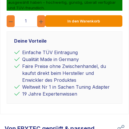
ausgewählt haben – hochwertig, günstig, überall verfügbar
und TÜV-freundlich.
Anzahl
In den Warenkorb
Deine Vorteile
Einfache TÜV Eintragung
Qualität Made in Germany
Faire Preise ohne Zwischenhandel, du
kaufst direkt beim Hersteller und
Enwickler des Produktes
Weltweit Nr 1 in Sachen Tuning Adapter
19 Jahre Expertenwissen
Von EPYTEC geprüft & passend