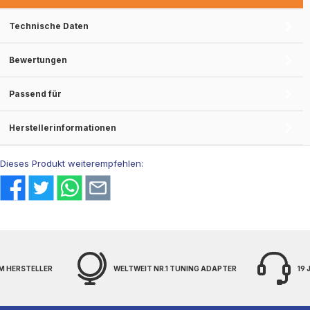
Technische Daten
Bewertungen
Passend für
Herstellerinformationen
Dieses Produkt weiterempfehlen:
M HERSTELLER
WELTWEIT NR.1 TUNING ADAPTER
19