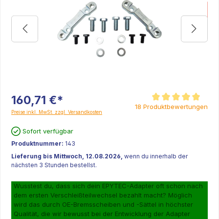
160,71 €*
Durchschnittliche Be
18 Produktbewertungen
Preise inkl. MwSt. zzgl. Versandkosten
Sofort verfügbar
Produktnummer:
143
Lieferung bis Mittwoch, 12.08.2026,
wenn du innerhalb der
nächsten 3 Stunden bestellst.
Wusstest du, dass sich dein EPYTEC-Adapter oft schon nach
dem ersten Verschleißteilwechsel bezahlt macht? Möglich
wird das durch OE-Bremsscheiben und -Sättel in höchster
Qualität, die wir bewusst bei der Entwicklung der Adapter