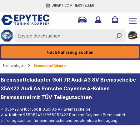
DIREKT VOM HERSTELLER
halt springen
Nach Fahrzeug suchen
Bremsanlagen
Bremssattel Adapter
Bremssatteladapter Golf 7R Audi A3 8V Bremsscheibe
356x22 Audi A6 Porsche Cayenne 4-Kolben
Bremssattel mit TÜV Teilegutachten
✓ 356x22 4H0615601F Audi A6 A7 Bremsscheibe
✓ 4-Kolben 955352421 / 955352422 Porsche Cayenne Bremssattel
✓ Teilegutachten für eine einfache und problemlose Eintragung