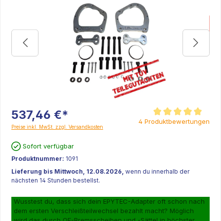
K
537,46 €*
Durchschnittliche Be
4 Produktbewertungen
Preise inkl. MwSt. zzgl. Versandkosten
Sofort verfügbar
Produktnummer:
1091
Lieferung bis Mittwoch, 12.08.2026,
wenn du innerhalb der
nächsten 14 Stunden bestellst.
Wusstest du, dass sich dein EPYTEC-Adapter oft schon nach
dem ersten Verschleißteilwechsel bezahlt macht? Möglich
wird das durch OE-Bremsscheiben und -Sättel in höchster