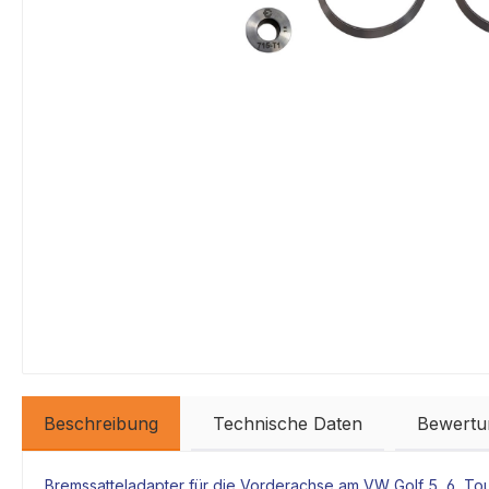
Beschreibung
Technische Daten
Bewertu
Bremssatteladapter
für die Vorderachse am VW Golf 5, 6, Tou