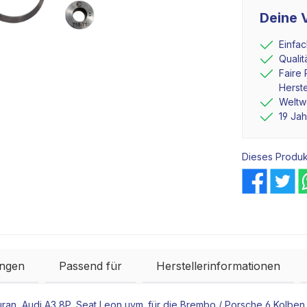
Deine V
Einfa
Quali
Faire 
Herste
Weltwe
19 Ja
Dieses Produk
ngen
Passend für
Herstellerinformationen
ran, Audi A3 8P, Seat Leon uvm. für die Brembo / Porsche 6 Kolbe