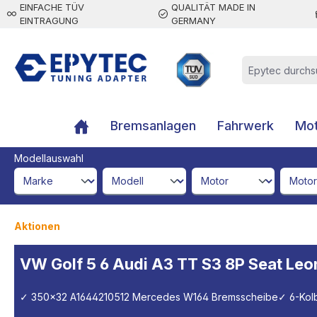
EINFACHE TÜV
QUALITÄT MADE IN
inhalt springen
EINTRAGUNG
GERMANY
Bremsanlagen
Fahrwerk
Mot
Modellauswahl
brandId
modelId
engineId
engine
Aktionen
VW Golf 5 6 Audi A3 TT S3 8P Seat Le
✓ 350x32 A1644210512 Mercedes W164 Bremsscheibe
✓ 6-Kol