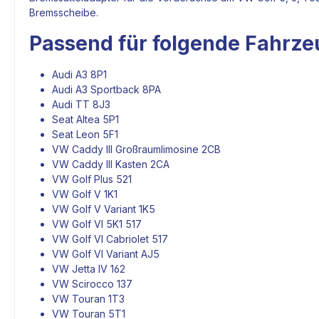
Bremsscheibe
.
Passend für folgende Fahrze
Audi A3 8P1
Audi A3 Sportback 8PA
Audi TT 8J3
Seat Altea 5P1
Seat Leon 5F1
VW Caddy III Großraumlimosine 2CB
VW Caddy III Kasten 2CA
VW Golf Plus 521
VW Golf V 1K1
VW Golf V Variant 1K5
VW Golf VI 5K1 517
VW Golf VI Cabriolet 517
VW Golf VI Variant AJ5
VW Jetta IV 162
VW Scirocco 137
VW Touran 1T3
VW Touran 5T1