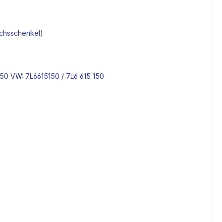
achsschenkel)
50 VW: 7L6615150 / 7L6 615 150
2