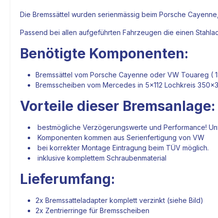
Die
Bremssättel
wurden serienmässig beim Porsche Cayenne,
Passend bei allen aufgeführten Fahrzeugen die einen Stahla
Benötigte Komponenten:
Bremssättel
vom Porsche Cayenne oder VW Touareg ( 18Zo
Bremsscheiben
vom Mercedes in 5x112 Lochkreis 350x32
Vorteile dieser
Bremsanlage
:
bestmögliche Verzögerungswerte und Performance! Unv
Komponenten kommen aus Serienfertigung von VW
bei korrekter Montage Eintragung beim TÜV möglich.
inklusive komplettem Schraubenmaterial
Lieferumfang:
2x
Bremssatteladapter
komplett verzinkt (siehe Bild)
2x
Zentrierringe
für
Bremsscheiben