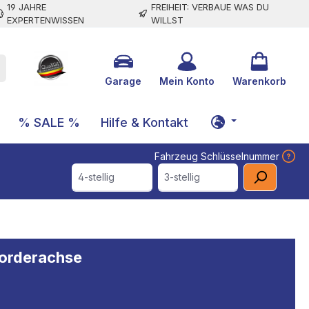
19 JAHRE
FREIHEIT: VERBAUE WAS DU
EXPERTENWISSEN
WILLST
Garage
Mein Konto
Warenkorb
% SALE %
Hilfe & Kontakt
Fahrzeug Schlüsselnummer
4-stellig
3-stellig
Vorderachse