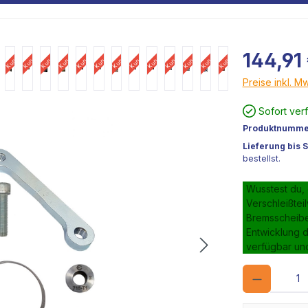
nbild
Kundenbild
Kundenbild
Kundenbild
Kundenbild
Kundenbild
Kundenbild
Kundenbild
Kundenbild
Kundenbild
Kundenbild
Kundenbild
Kundenbild
Kundenbild
144,91
Preise inkl. M
Kundenbild
Sofort ver
Produktnumme
Lieferung bis 
bestellst.
Wusstest du,
Verschleißtei
Bremsscheiben
Entwicklung d
verfügbar un