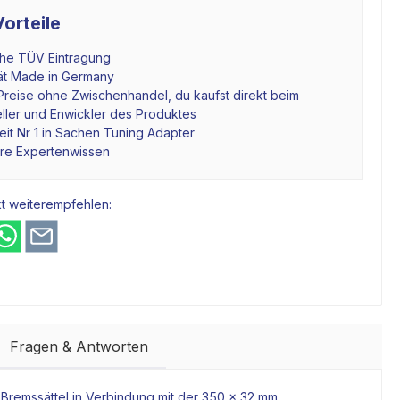
orteile
che TÜV Eintragung
tät Made in Germany
Preise ohne Zwischenhandel, du kaufst direkt beim
ller und Enwickler des Produktes
it Nr 1 in Sachen Tuning Adapter
hre Expertenwissen
t weiterempfehlen:
Fragen & Antworten
n
Bremssättel
in Verbindung mit der 350 x 32 mm