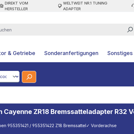
DIREKT VOM
WELTWEIT NR.1 TUNING
HERSTELLER
ADAPTER
or & Getriebe
Sonderanfertigungen
Sonstiges
CodeId
on Cayenne ZR18 Bremssatteladapter R32 
ben 955351421 / 955351422 Z18 Bremssattel
✓ Vorderachse